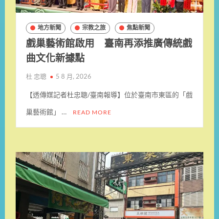
地方新聞
宗教之旅
焦點新聞
戲巢藝術館啟用 臺南再添推廣傳統戲
曲文化新據點
杜 忠聰
5 8 月, 2026
【透傳媒記者杜忠聰/臺南報導】位於臺南市東區的「戲
巢藝術館」 …
READ MORE