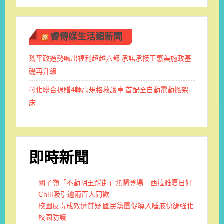
睿傳媒生活類新聞
魏平政造勢喊出福利超越六都 承諾承接王惠美施政基
礎再升級
彰化聯合捐贈4輛高規格救護車 首配全自動電動擔架
床
即時新聞
關子嶺「不動明王踩街」熱鬧登場 西拉雅夏日好
Chill吸引逾兩百人同歡
校園反毒成效遭質疑 國民黨團促導入唾液快篩強化
校園防護