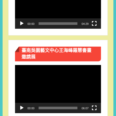
放
器
00:00
04:29
臺南吳園藝文中心王海峰羅慧書畫
邀請展
視
訊
播
放
器
00:00
06:07