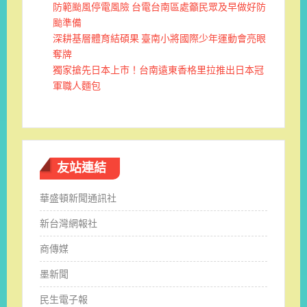
防範颱風停電風險 台電台南區處籲民眾及早做好防
颱準備
深耕基層體育結碩果 臺南小將國際少年運動會亮眼
奪牌
獨家搶先日本上市！台南遠東香格里拉推出日本冠
軍職人麵包
友站連結
華盛頓新聞通訊社
新台灣網報社
商傳媒
墨新聞
民生電子報