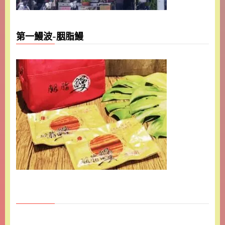
第一鰻波-胭脂鰻