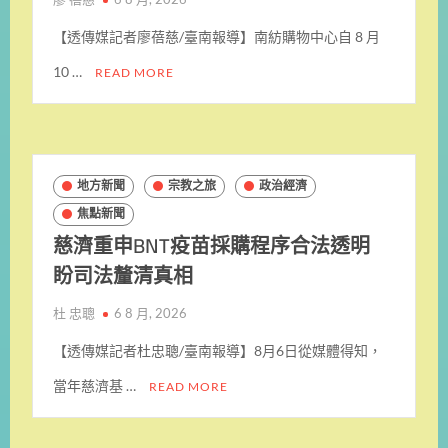
【透傳媒記者廖蓓慈/臺南報導】南紡購物中心自 8 月
10 …
READ MORE
地方新聞
宗教之旅
政治經濟
焦點新聞
慈濟重申BNT疫苗採購程序合法透明
盼司法釐清真相
杜 忠聰
6 8 月, 2026
【透傳媒記者杜忠聰/臺南報導】8月6日從媒體得知，
當年慈濟基 …
READ MORE