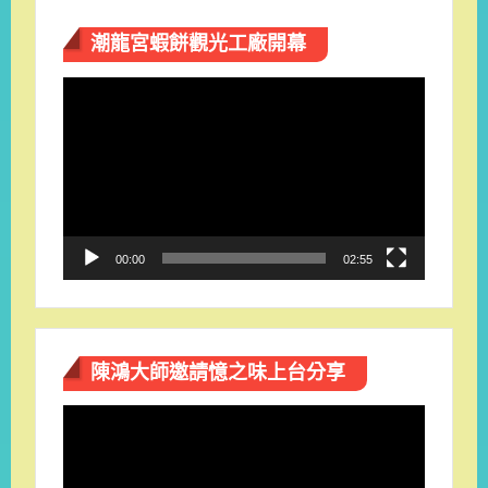
潮龍宮蝦餅觀光工廠開幕
視
訊
播
放
器
00:00
02:55
陳鴻大師邀請憶之味上台分享
視
訊
播