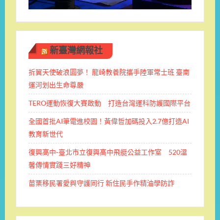
新臺灣網報社
折翼天使破浪圓夢！ 龍崎教養院攜手陸軍常士班 ​臺南
運河划出生命尊嚴
TERO運動恢復大賽啟動 打造台灣運科防護國際平台
全國首批AI筆電進校園！黃偉哲加碼投入2.7億打造AI
教育新世代
復興高中-臺北市立復興高中飛艇公益工作室 520溫
馨傳情實踐三好精神
苗栗移民署愛與守護同行 新住民手作精油學防詐