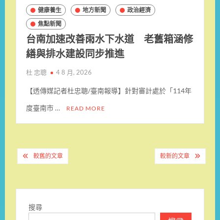
健康養生
地方新聞
政治經濟
焦點新聞
台南加速改善雨水下水道 老舊箱涵修
繕與排水建設同步推進
杜 忠聰
4 8 月, 2026
【透傳媒記者杜忠聰/臺南報導】針對審計處於「114年
度臺南市 …
READ MORE
文
較舊的文章
較新的文章
章
導
覽
搜尋