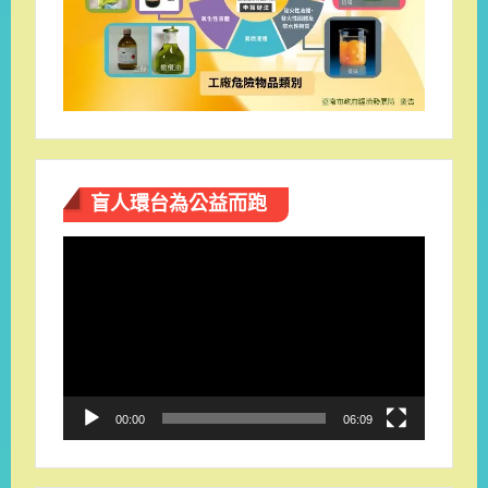
盲人環台​為公益而跑
視
訊
播
放
器
00:00
06:09