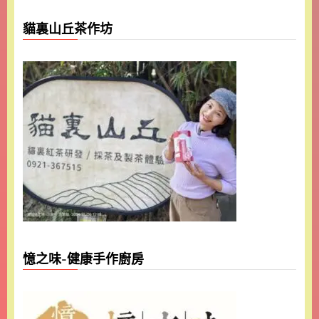
貓裏山丘茶作坊
憶之味-健康手作廚房