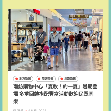
地方新聞
旅遊美食
焦點新聞
南紡購物中心「夏款！約一夏」暑期登
場 多重回饋搭配豐富活動歡迎民眾同
樂
廖 蓓慈
6 8 月, 2026