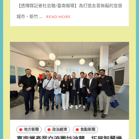
【透傳媒記者杜忠聰/臺南報導】為打造友善無礙的宜居
城市，新竹 …
READ MORE
地方新聞
政治經濟
焦點新聞