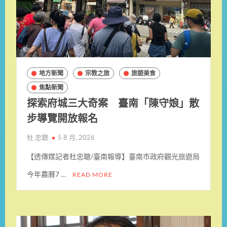
地方新聞
宗教之旅
旅遊美食
焦點新聞
探索府城三大奇案 臺南「陳守娘」散
步導覽開放報名
杜 忠聰
5 8 月, 2026
【透傳媒記者杜忠聰/臺南報導】臺南市政府觀光旅遊局
今年農曆7 …
READ MORE