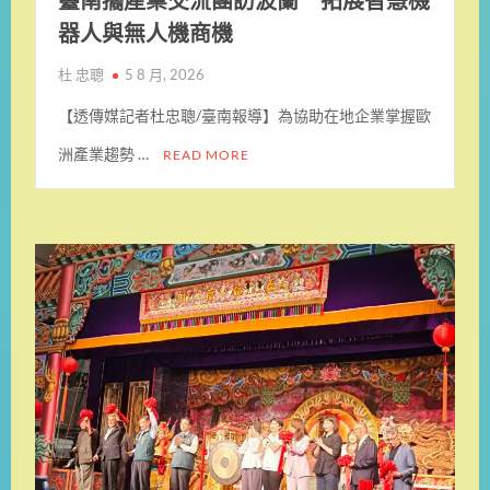
臺南攜產業交流團訪波蘭 拓展智慧機
器人與無人機商機
杜 忠聰
5 8 月, 2026
【透傳媒記者杜忠聰/臺南報導】為協助在地企業掌握歐
洲產業趨勢 …
READ MORE