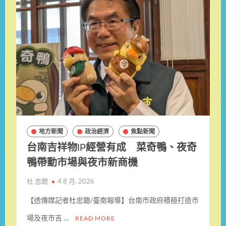
地方新聞
政治經濟
焦點新聞
台南吉祥物IP經營有成 菜奇鴨、夜奇
鴨帶動市場與夜市新商機
杜 忠聰
4 8 月, 2026
【透傳媒記者杜忠聰/臺南報導】台南市政府積極打造市
場及夜市吉 …
READ MORE