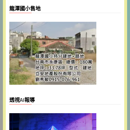
龍潭國小售地
透視AI報導