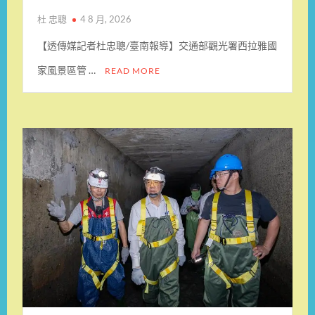
杜 忠聰
4 8 月, 2026
【透傳媒記者杜忠聰/臺南報導】交通部觀光署西拉雅國
家風景區管 …
READ MORE