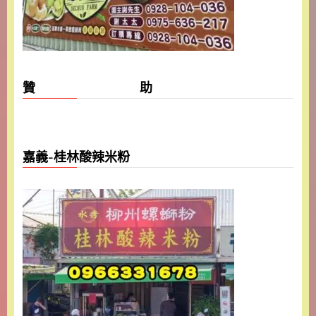
贊 助
嘉義-桂林酸辣米粉