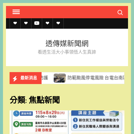
Skip
Search fo
to
content
透
透
透
聯
官
傳
傳
傳
絡
方
透傳媒新聞網
媒
媒
媒
我
LINE
看透生活大小事領悟人生真諦
規
線
youtube
們
約
上
防範颱風停電風險 台電台南區處籲民眾及早做好防颱準備
最新消息
記
者
分類:
焦點新聞
名
單