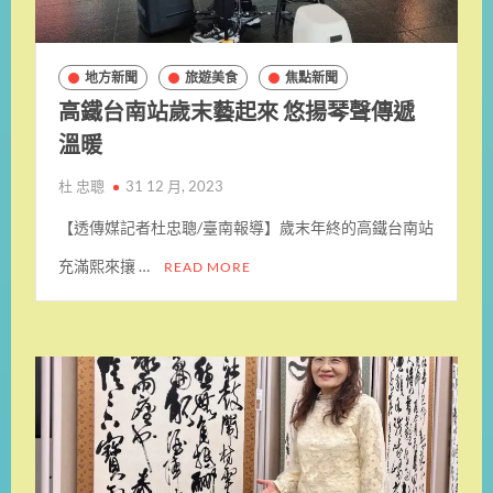
地方新聞
旅遊美食
焦點新聞
高鐵台南站歲末藝起來 悠揚琴聲傳遞
溫暖
杜 忠聰
31 12 月, 2023
【透傳媒記者杜忠聰/臺南報導】歲末年終的高鐵台南站
充滿熙來攘 …
READ MORE