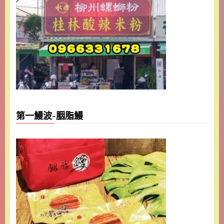
第一鰻波-胭脂鰻