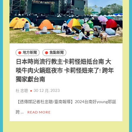
地方新聞
焦點新聞
日本時尚流行教主卡莉怪妞抵台南 大
啖牛肉火鍋逛夜市 卡莉怪妞來了! 跨年
獨家獻台南
杜 忠聰
30 12 月, 2023
【透傳媒記者杜忠聰/臺南報導】2024台南好young耶誕
跨 …
READ MORE