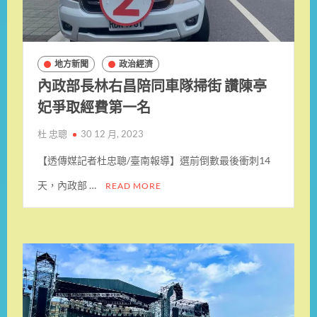
地方新聞
政治經濟
內政部長林右昌陪同車隊掃街 讚陳亭
妃爭取經費第一名
杜 忠聰
30 12 月, 2023
【透傳媒記者杜忠聰/臺南報導】選前倒數最後衝刺14
天，內政部 …
READ MORE