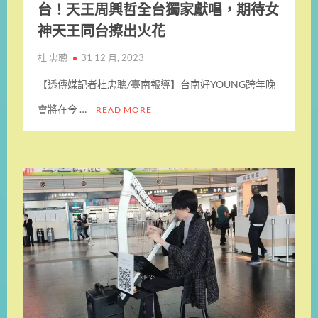
台！天王周興哲全台獨家獻唱，期待女
神天王同台擦出火花
杜 忠聰
31 12 月, 2023
【透傳媒記者杜忠聰/臺南報導】台南好YOUNG跨年晚
會將在今 …
READ MORE