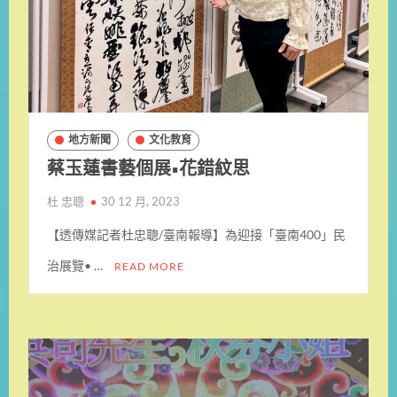
地方新聞
文化教育
蔡玉蓮書藝個展•花錯紋思
杜 忠聰
30 12 月, 2023
【透傳媒記者杜忠聰/臺南報導】為迎接「臺南400」民
治展覽• …
READ MORE