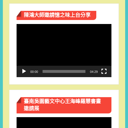
陳鴻大師邀請憶之味上台分享
視
訊
播
放
器
00:00
04:29
臺南吳園藝文中心王海峰羅慧書畫
邀請展
視
訊