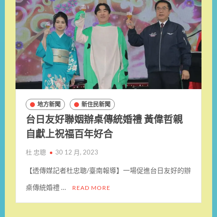
地方新聞
新住民新聞
台日友好聯姻辦桌傳統婚禮 黃偉哲親
自獻上祝福百年好合
杜 忠聰
30 12 月, 2023
【透傳媒記者杜忠聰/臺南報導】一場促進台日友好的辦
桌傳統婚禮 …
READ MORE