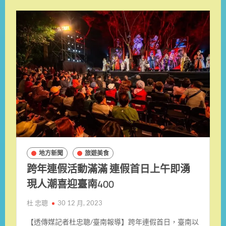
地方新聞
旅遊美食
跨年連假活動滿滿 連假首日上午即湧
現人潮喜迎臺南400
杜 忠聰
30 12 月, 2023
【透傳媒記者杜忠聰/臺南報導】跨年連假首日，臺南以