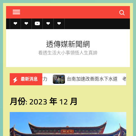
Skip
Search fo
to
content
透
透
透
聯
官
傳
傳
傳
絡
方
透傳媒新聞網
媒
媒
媒
我
LINE
看透生活大小事領悟人生真諦
規
線
youtube
們
約
上
台南加速改善雨水下水道 老舊箱涵修繕與排水建設同步推
最新消息
記
者
月份:
2023 年 12 月
名
單