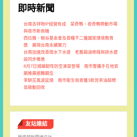
即時新聞
台南吉祥物IP經營有成 菜奇鴨、夜奇鴨帶動市場
與夜市新商機
西拉雅、樹谷基金會及善糧不二獲國家環境教育
獎 展現台南永續實力
台南加速改善雨水下水道 老舊箱涵修繕與排水建
設同步推進
8月7日城鎮韌性防空演習登場 南市警攜手在地宮
廟推廣避難觀念
苯駢芘風波延燒 南市衛生局查獲3款苦茶油超標
並啟動回收
友站連結
華盛頓新聞通訊社