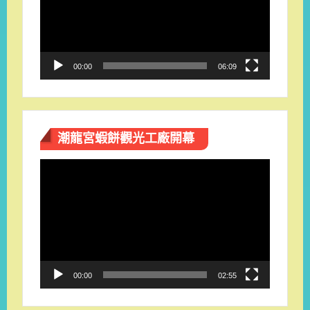
放
器
00:00
06:09
潮龍宮蝦餅觀光工廠開幕
視
訊
播
放
器
00:00
02:55