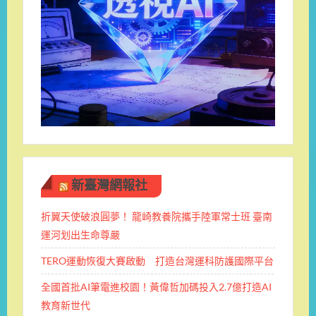
新臺灣網報社
折翼天使破浪圓夢！ 龍崎教養院攜手陸軍常士班 ​臺南
運河划出生命尊嚴
TERO運動恢復大賽啟動 打造台灣運科防護國際平台
全國首批AI筆電進校園！黃偉哲加碼投入2.7億打造AI
教育新世代