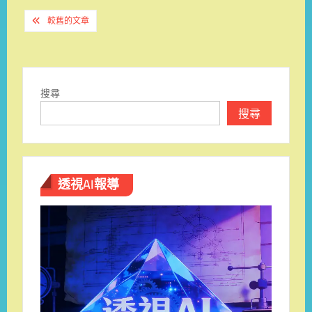
文
較舊的文章
章
導
覽
搜尋
搜尋
透視AI報導