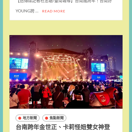
【透傳媒記者杜忠聰/臺南報導】台南瘋跨年！台南好
YOUNG跨 …
READ MORE
地方新聞
焦點新聞
台南跨年金世正、卡莉怪妞雙女神登