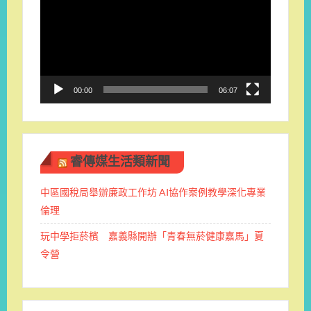
播
放
器
00:00
06:07
睿傳媒生活類新聞
中區國稅局舉辦廉政工作坊 AI協作案例教學深化專業
倫理
玩中學拒菸檳 嘉義縣開辦「青春無菸健康嘉馬」夏
令營