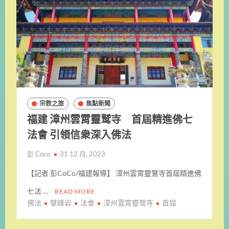
宗教之旅
焦點新聞
福建 漳州雲霄靈鹫寺 首屆精進佛七
法會 引領信衆深入佛法
彭 Coco
31 12 月, 2023
【記者 彭CoCo/福建報導】 漳州雲霄靈鷲寺首屆精進佛
七法 …
READ MORE
佛法
擘峰岩
法會
漳州雲霄靈鹫寺
首屆