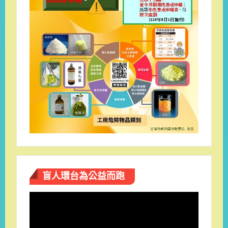
盲人環台​為公益而跑
視
訊
播