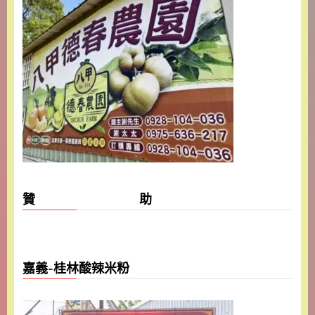
贊 助
嘉義-桂林酸辣米粉