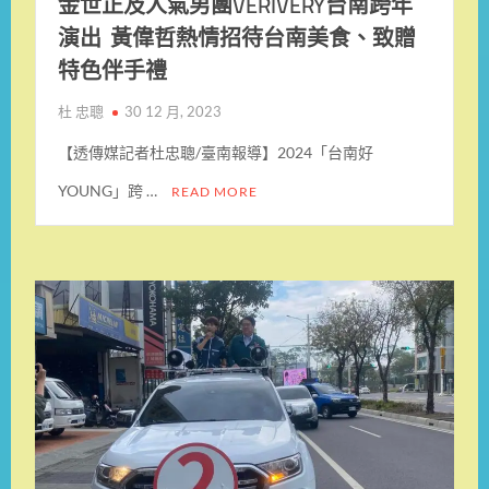
金世正及人氣男團VERIVERY台南跨年
演出 黃偉哲熱情招待台南美食、致贈
特色伴手禮
杜 忠聰
30 12 月, 2023
【透傳媒記者杜忠聰/臺南報導】2024「台南好
YOUNG」跨 …
READ MORE