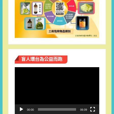
盲人環台​為公益而跑
視
訊
播
放
器
00:00
06:09