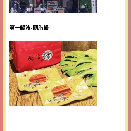
第一鰻波-胭脂鰻