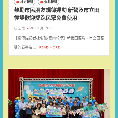
地方新聞
焦點新聞
鼓勵市民朋友規律運動 新營及市立田
徑場歡迎愛跑民眾免費使用
杜 忠聰
30 11 月, 2023
【透傳媒記者杜忠聰/臺南報導】新營田徑場、市立田徑
場的看臺及 …
READ MORE