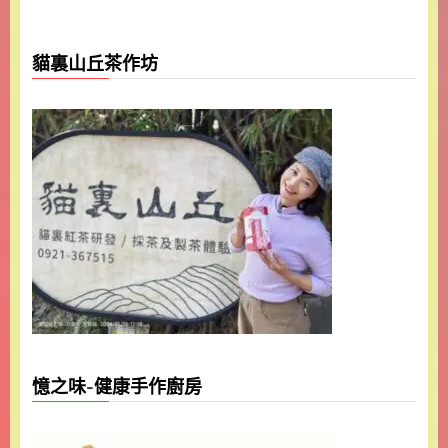
貓裏山丘茶作坊
憶之味-健康手作廚房