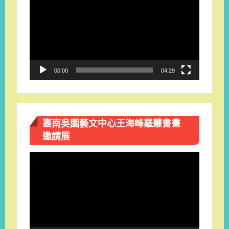
訊
播
放
器
00:00
04:29
臺南吳園藝文中心王海峰羅慧書畫
邀請展
視
訊
播
放
器