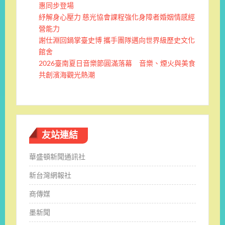
惠同步登場
紓解身心壓力 慈光協會課程強化身障者婚姻情感經
營能力
謝仕淵回鍋掌臺史博 攜手團隊邁向世界級歷史文化
館舍
2026臺南夏日音樂節圓滿落幕 音樂、煙火與美食
共創濱海觀光熱潮
友站連結
華盛頓新聞通訊社
新台灣網報社
商傳媒
墨新聞