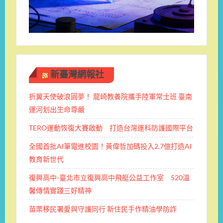
新臺灣網報社
折翼天使破浪圓夢！ 龍崎教養院攜手陸軍常士班 ​臺南
運河划出生命尊嚴
TERO運動恢復大賽啟動 打造台灣運科防護國際平台
全國首批AI筆電進校園！黃偉哲加碼投入2.7億打造AI
教育新世代
復興高中-臺北市立復興高中飛艇公益工作室 520溫
馨傳情實踐三好精神
苗栗移民署愛與守護同行 新住民手作精油學防詐