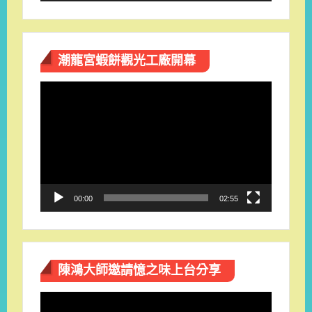
潮龍宮蝦餅觀光工廠開幕
視
訊
播
放
器
00:00
02:55
陳鴻大師邀請憶之味上台分享
視