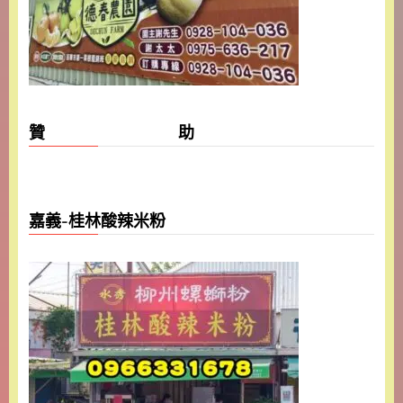
贊 助
嘉義-桂林酸辣米粉