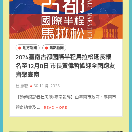
地方新聞
焦點新聞
2024臺南古都國際半程馬拉松延長報
名至12月8日 市長黃偉哲歡迎全國跑友
齊聚臺南
杜 忠聰
30 11 月, 2023
【透傳媒記者杜忠聰/臺南報導】由臺南市政府、臺南市
體育總會及 …
READ MORE