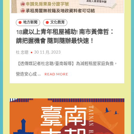
地方新聞
文化教育
18歲以上青年租屋補助! 南市黃偉哲：
請把握機會 隨到隨辦最快速！
杜 忠聰
30 11 月, 2023
【透傳媒記者杜忠聰/臺南報導】為減輕租屋家庭負擔，
營造安心成 …
READ MORE