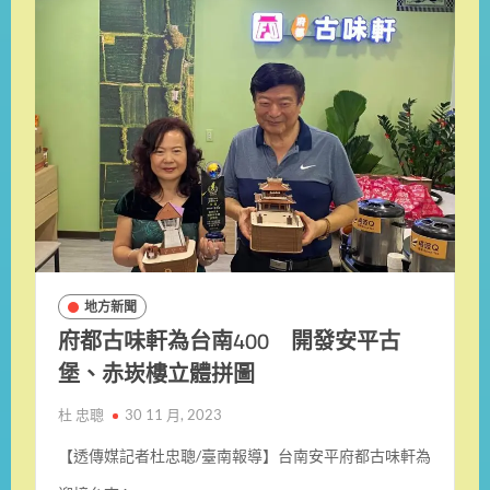
地方新聞
府都古味軒為台南400 開發安平古
堡、赤崁樓立體拼圖
杜 忠聰
30 11 月, 2023
【透傳媒記者杜忠聰/臺南報導】台南安平府都古味軒為