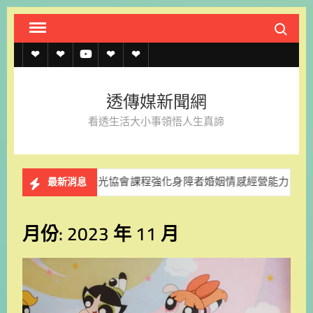
Skip
Search fo
to
content
透
透
透
聯
官
傳
傳
傳
絡
方
透傳媒新聞網
媒
媒
媒
我
LINE
看透生活大小事領悟人生真諦
規
線
youtube
們
約
上
協會課程強化身障者婚姻情感經營能力
謝仕淵回鍋掌臺史博
最新消息
記
者
月份:
2023 年 11 月
名
單