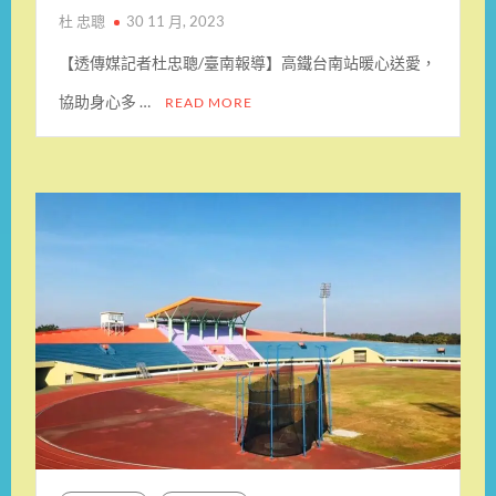
杜 忠聰
30 11 月, 2023
【透傳媒記者杜忠聰/臺南報導】高鐵台南站暖心送愛，
協助身心多 …
READ MORE