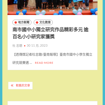
地方新聞
文化教育
南市國中小獨立研究作品精彩多元 逾
百名小小研究家獲獎
杜 忠聰
30 11 月, 2023
【透傳媒記者杜忠聰/臺南報導】臺南市國中小學生獨立
研究競賽邁 …
READ MORE
文
較舊的文章
章
導