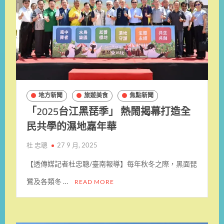
地方新聞
旅遊美食
焦點新聞
「2025台江黑琵季」 熱鬧揭幕打造全
民共學的濕地嘉年華
杜 忠聰
27 9 月, 2025
【透傳媒記者杜忠聰/臺南報導】每年秋冬之際，黑面琵
鷺及各類冬 …
READ MORE