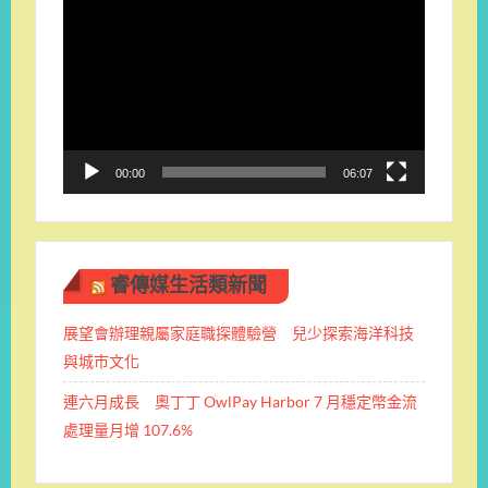
視
訊
播
放
器
00:00
06:07
睿傳媒生活類新聞
展望會辦理親屬家庭職探體驗營 兒少探索海洋科技
與城市文化
連六月成長 奧丁丁 OwlPay Harbor 7 月穩定幣金流
處理量月增 107.6%