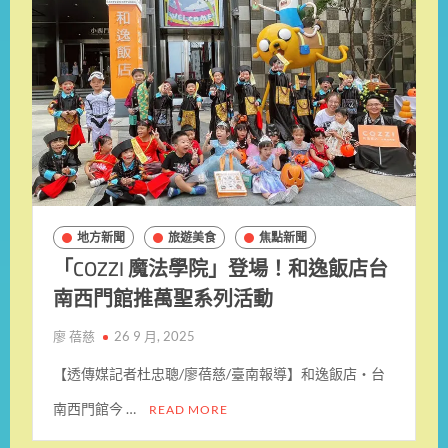
地方新聞
旅遊美食
焦點新聞
「COZZI 魔法學院」登場！和逸飯店台
南西門館推萬聖系列活動
廖 蓓慈
26 9 月, 2025
【透傳媒記者杜忠聰/廖蓓慈/臺南報導】和逸飯店‧台
南西門館今 …
READ MORE