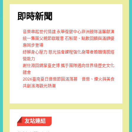
即時新聞
音樂串起世代情誼 永華復健中心非洲鼓隊溫馨獻演
統一集團父親節獻暖意 石斛蘭、點數回饋與滿額優
惠同步登場
紓解身心壓力 慈光協會課程強化身障者婚姻情感經
營能力
謝仕淵回鍋掌臺史博 攜手團隊邁向世界級歷史文化
館舍
2026臺南夏日音樂節圓滿落幕 音樂、煙火與美食
共創濱海觀光熱潮
友站連結