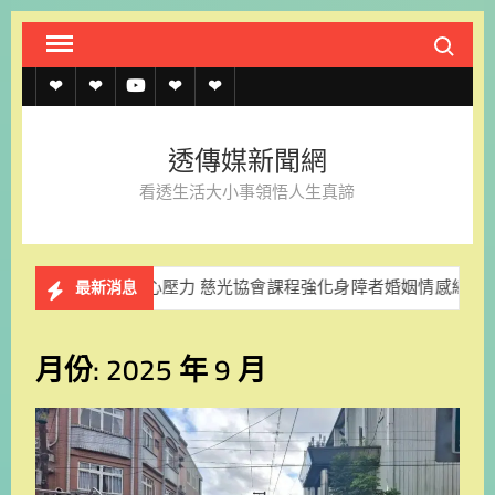
Skip
Search fo
to
content
透
透
透
聯
官
傳
傳
傳
絡
方
透傳媒新聞網
媒
媒
媒
我
LINE
看透生活大小事領悟人生真諦
規
線
youtube
們
約
上
力 慈光協會課程強化身障者婚姻情感經營能力
謝仕淵回鍋
最新消息
記
者
月份:
2025 年 9 月
名
單