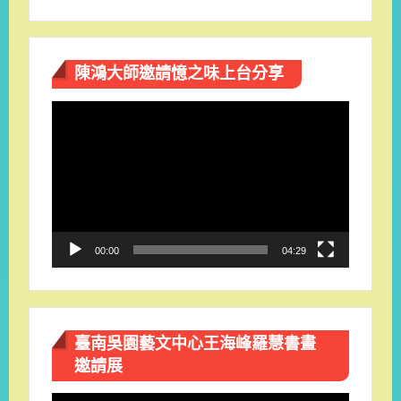
陳鴻大師邀請憶之味上台分享
視
訊
播
放
器
00:00
04:29
臺南吳園藝文中心王海峰羅慧書畫
邀請展