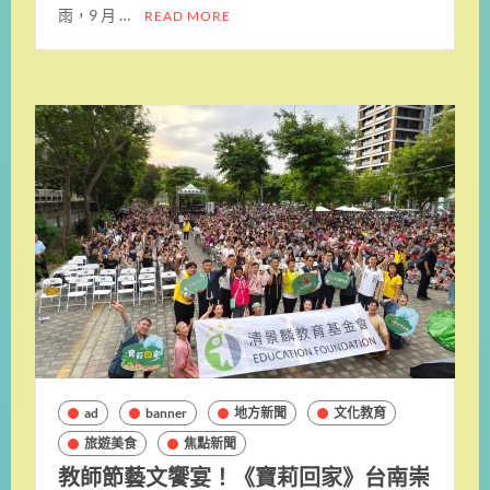
雨，9 月 …
READ MORE
ad
banner
地方新聞
文化教育
旅遊美食
焦點新聞
教師節藝文饗宴！《寶莉回家》台南崇