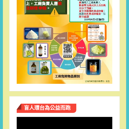
盲人環台​為公益而跑
視
訊