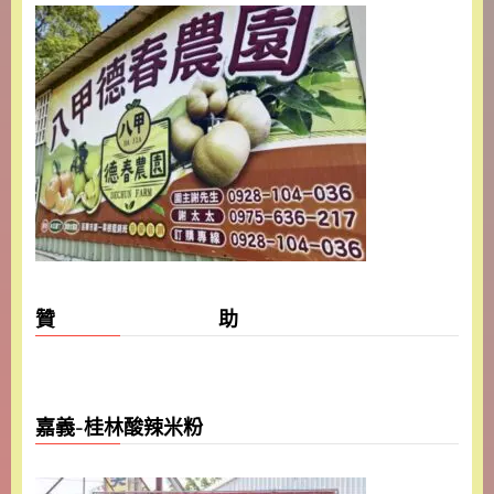
贊 助
嘉義-桂林酸辣米粉