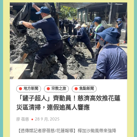
地方新聞
宗教之旅
焦點新聞
「鏟子超人」齊動員！慈濟高效推花蓮
災區清掃，連假逾萬人響應
廖 蓓慈
28 9 月, 2025
【透傳媒記者廖蓓慈/花蓮報導】樺加沙颱風帶來強降