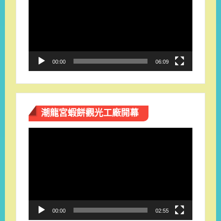
播
放
器
00:00
06:09
潮龍宮蝦餅觀光工廠開幕
視
訊
播
放
器
00:00
02:55