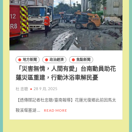
地方新聞
政治經濟
焦點新聞
「災害無情，人間有愛」台南動員助花
蓮災區重建，行動沐浴車解民憂
杜 忠聰
28 9 月, 2025
【透傳媒記者杜忠聰/臺南報導】花蓮光復鄉此前因馬太
鞍溪堰塞湖 …
READ MORE