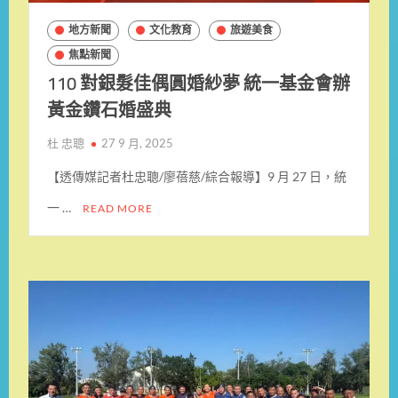
地方新聞
文化教育
旅遊美食
焦點新聞
110 對銀髮佳偶圓婚紗夢 統一基金會辦
黃金鑽石婚盛典
杜 忠聰
27 9 月, 2025
【透傳媒記者杜忠聰/廖蓓慈/綜合報導】9 月 27 日，統
一 …
READ MORE