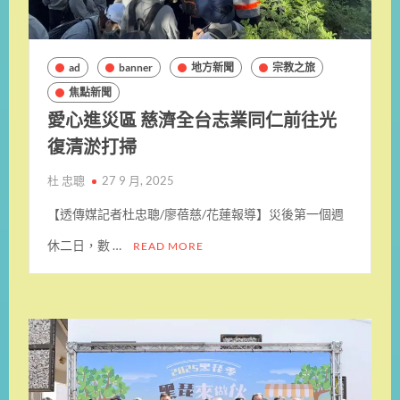
ad
banner
地方新聞
宗教之旅
焦點新聞
愛心進災區 慈濟全台志業同仁前往光
復清淤打掃
杜 忠聰
27 9 月, 2025
【透傳媒記者杜忠聰/廖蓓慈/花蓮報導】災後第一個週
休二日，數 …
READ MORE