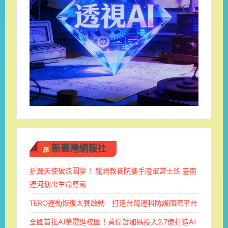
新臺灣網報社
折翼天使破浪圓夢！ 龍崎教養院攜手陸軍常士班 ​臺南
運河划出生命尊嚴
TERO運動恢復大賽啟動 打造台灣運科防護國際平台
全國首批AI筆電進校園！黃偉哲加碼投入2.7億打造AI