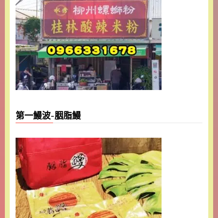
第一鰻波-胭脂鰻