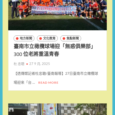
地方新聞
文化教育
焦點新聞
臺南市立橄欖球場迎「無惑俱樂部」
300 位老將重溫青春
杜 忠聰
27 9 月, 2025
【透傳媒記者杜忠聰/臺南報導】27日臺南市立橄欖球
場迎來「台 …
READ MORE