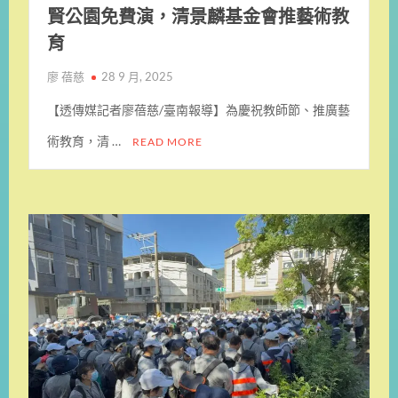
賢公園免費演，清景麟基金會推藝術教
育
廖 蓓慈
28 9 月, 2025
【透傳媒記者廖蓓慈/臺南報導】為慶祝教師節、推廣藝
術教育，清 …
READ MORE