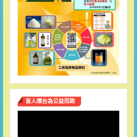
盲人環台​為公益而跑
視
訊
播
放