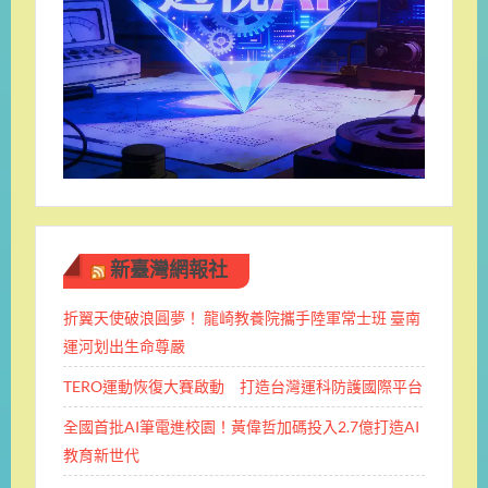
新臺灣網報社
折翼天使破浪圓夢！ 龍崎教養院攜手陸軍常士班 ​臺南
運河划出生命尊嚴
TERO運動恢復大賽啟動 打造台灣運科防護國際平台
全國首批AI筆電進校園！黃偉哲加碼投入2.7億打造AI
教育新世代