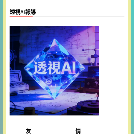
透視AI報導
友 情