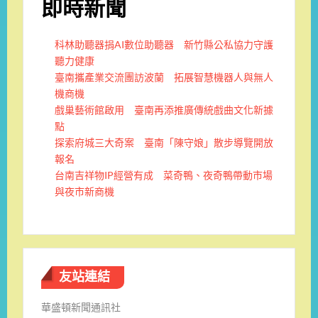
即時新聞
科林助聽器捐AI數位助聽器 新竹縣公私協力守護
聽力健康
臺南攜產業交流團訪波蘭 拓展智慧機器人與無人
機商機
戲巢藝術館啟用 臺南再添推廣傳統戲曲文化新據
點
探索府城三大奇案 臺南「陳守娘」散步導覽開放
報名
台南吉祥物IP經營有成 菜奇鴨、夜奇鴨帶動市場
與夜市新商機
友站連結
華盛頓新聞通訊社