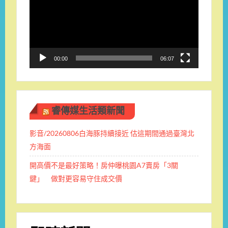
播
放
器
00:00
06:07
睿傳媒生活類新聞
影音/20260806白海豚持續接近 估這期間通過臺灣北
方海面
開高價不是最好策略！房仲曝桃園A7賣房「3關
鍵」 做對更容易守住成交價