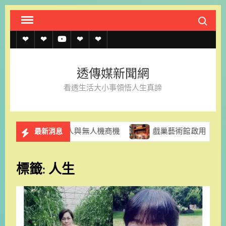
Skip
Search fo
to
content
透
透
透
聯
官
傳
傳
傳
絡
方
透傳媒新聞網
媒
媒
媒
我
LINE
看透生活大小事領悟人生真諦
規
線
youtube
們
約
上
慧機器人與無人機商機
戲巢藝術館啟用 臺南再添推廣傳
最新消息
記
者
標籤:
人生
名
單