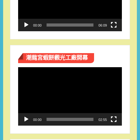
器
00:00
06:09
潮龍宮蝦餅觀光工廠開幕
視
訊
播
放
器
00:00
02:55