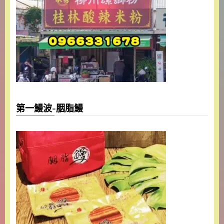
第一鰻波-胭脂鰻