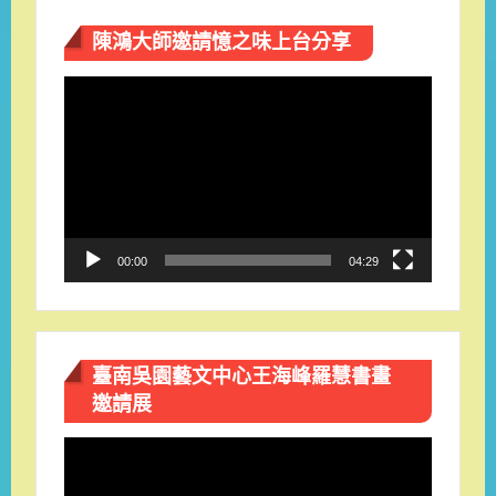
陳鴻大師邀請憶之味上台分享
視
訊
播
放
器
00:00
04:29
臺南吳園藝文中心王海峰羅慧書畫
邀請展
視
訊