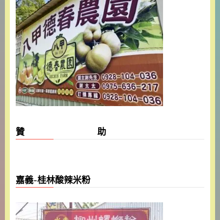
贊 助
嘉義-桂林酸辣米粉