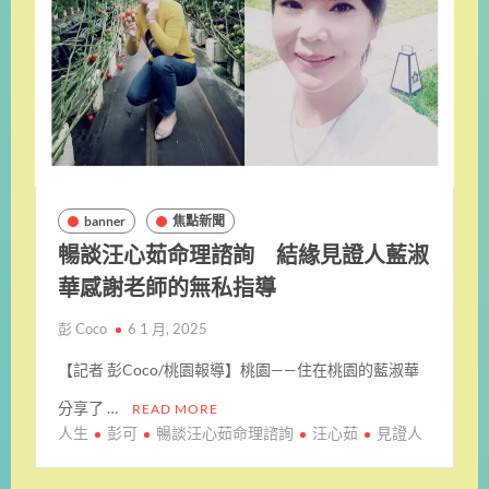
banner
焦點新聞
暢談汪心茹命理諮詢 結緣見證人藍淑
華感謝老師的無私指導
彭 Coco
6 1 月, 2025
【記者 彭Coco/桃園報導】桃園——住在桃園的藍淑華
分享了 …
READ MORE
人生
彭可
暢談汪心茹命理諮詢
汪心茹
見證人