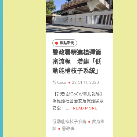
焦點新聞
警政署精進槍彈簽
審流程 增建「低
動能槍枝子系統」
彭 Coco
22 11 月, 2023
【記者 彭CoCo/臺北報導】
為維護社會治安及保護民眾
安全， …
READ MORE
低動能槍枝子系統
教育訓
練
警政署