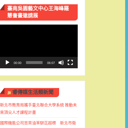
臺南吳園藝文中心王海峰羅
慧書畫邀請展
視
訊
播
放
器
00:00
06:07
睿傳媒生活類新聞
新北市教育局攜手臺北聯合大學系統 推動未
來頂尖人才課程計畫
國際機能公司苦茶油苯駢芘超標 新北市衛