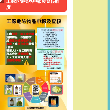
工廠危險物品申報與查核制
度