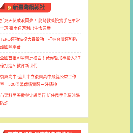
新臺灣網報社
折翼天使破浪圓夢！ 龍崎教養院攜手陸軍常
士班 ​臺南運河划出生命尊嚴
TERO運動恢復大賽啟動 打造台灣運科防
護國際平台
全國首批AI筆電進校園！黃偉哲加碼投入2.7
億打造AI教育新世代
復興高中-臺北市立復興高中飛艇公益工作
室 520溫馨傳情實踐三好精神
苗栗移民署愛與守護同行 新住民手作精油學
防詐