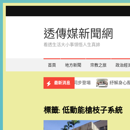
Skip
to
content
透傳媒新聞網
看透生活大小事領悟人生真諦
首頁
地方新聞
宗教之旅
政治經
斛蘭、點數回饋與滿額優惠同步登場
紓解身心壓力 慈光協
最新消息
標籤:
低動能槍枝子系統