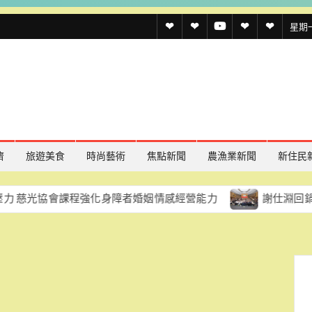
透
透
透
聯
官
星期一,
傳
傳
傳
絡
方
媒
媒
媒
我
LINE
規
線
youtube
們
約
上
記
濟
旅遊美食
時尚藝術
焦點新聞
農漁業新聞
新住民
者
會課程強化身障者婚姻情感經營能力
謝仕淵回鍋掌臺史博 
名
單