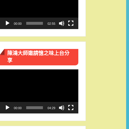
播
放
器
00:00
02:55
陳鴻大師邀請憶之味上台分
享
視
訊
播
放
器
00:00
04:29