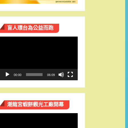
盲人環台​為公益而跑
視
訊
播
放
器
00:00
06:09
潮龍宮蝦餅觀光工廠開幕
視
訊