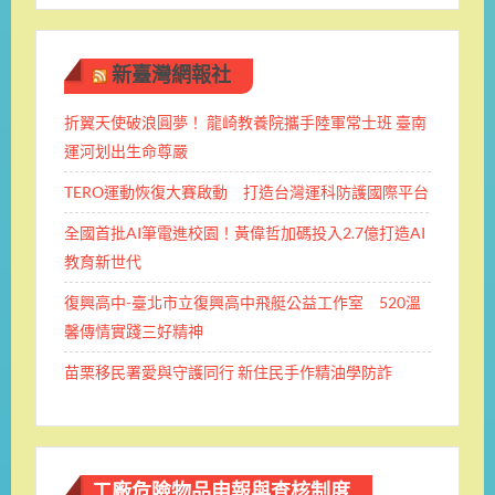
新臺灣網報社
折翼天使破浪圓夢！ 龍崎教養院攜手陸軍常士班 ​臺南
運河划出生命尊嚴
TERO運動恢復大賽啟動 打造台灣運科防護國際平台
全國首批AI筆電進校園！黃偉哲加碼投入2.7億打造AI
教育新世代
復興高中-臺北市立復興高中飛艇公益工作室 520溫
馨傳情實踐三好精神
苗栗移民署愛與守護同行 新住民手作精油學防詐
工廠危險物品申報與查核制度