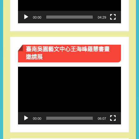
00:00
04:29
臺南吳園藝文中心王海峰羅慧書畫
邀請展
視
訊
播
放
器
00:00
06:07