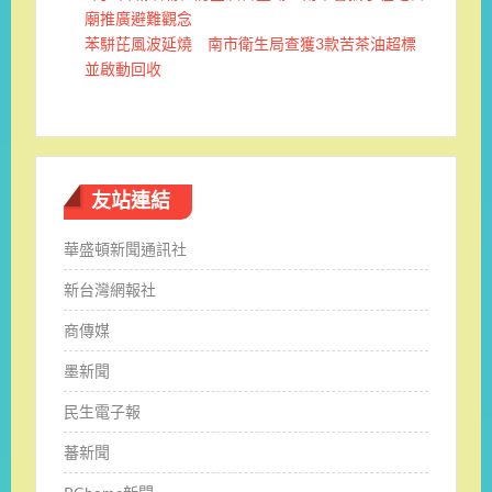
廟推廣避難觀念
苯駢芘風波延燒 南市衛生局查獲3款苦茶油超標
並啟動回收
友站連結
華盛頓新聞通訊社
新台灣網報社
商傳媒
墨新聞
民生電子報
蕃新聞