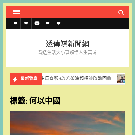
Skip
Search fo
to
content
透
透
透
聯
官
傳
傳
傳
絡
方
透傳媒新聞網
媒
媒
媒
我
LINE
看透生活大小事領悟人生真諦
規
線
youtube
們
約
上
市衛生局查獲3款苦茶油超標並啟動回收
永續旅遊新亮點 
最新消息
記
者
標籤:
何以中國
名
單