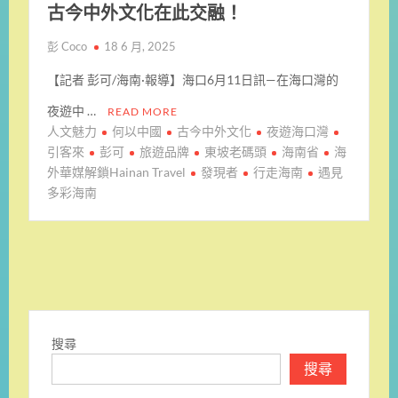
古今中外文化在此交融！
彭 Coco
18 6 月, 2025
【記者 彭可/海南·報導】海口6月11日訊—在海口灣的
夜遊中 …
READ MORE
人文魅力
何以中國
古今中外文化
夜遊海口灣
引客來
彭可
旅遊品牌
東坡老碼頭
海南省
海
外華媒解鎖Hainan Travel
發現者
行走海南
遇見
多彩海南
搜尋
搜尋