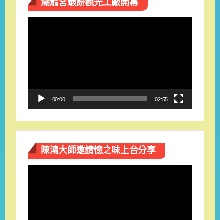
潮龍宮蝦餅觀光工廠開幕
視
訊
播
放
器
00:00
02:55
陳鴻大師邀請憶之味上台分享
視
訊
播
放
器