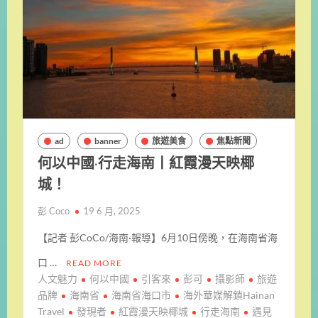
ad
banner
旅遊美食
焦點新聞
何以中國·行走海南丨紅霞漫天映椰
城！
彭 Coco
19 6 月, 2025
【記者 彭CoCo/海南·報導】6月10日傍晚，在海南省海
口 …
READ MORE
人文魅力
何以中國
引客來
彭可
攝影師
旅遊
品牌
海南省
海南省海口市
海外華媒解鎖Hainan
Travel
發現者
紅霞漫天映椰城
行走海南
遇見