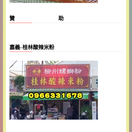
贊 助
嘉義-桂林酸辣米粉