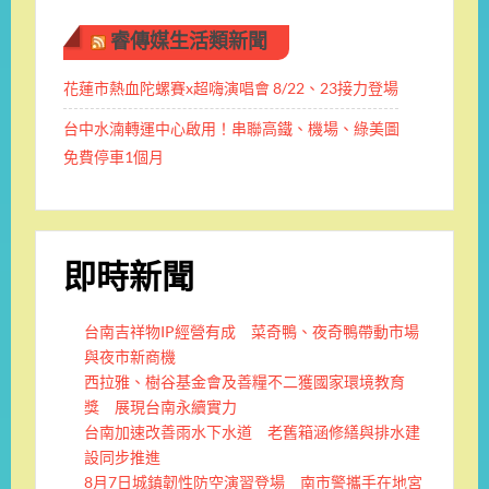
睿傳媒生活類新聞
花蓮市熱血陀螺賽x超嗨演唱會 8/22、23接力登場
台中水湳轉運中心啟用！串聯高鐵、機場、綠美圖
免費停車1個月
即時新聞
台南吉祥物IP經營有成 菜奇鴨、夜奇鴨帶動市場
與夜市新商機
西拉雅、樹谷基金會及善糧不二獲國家環境教育
獎 展現台南永續實力
台南加速改善雨水下水道 老舊箱涵修繕與排水建
設同步推進
8月7日城鎮韌性防空演習登場 南市警攜手在地宮