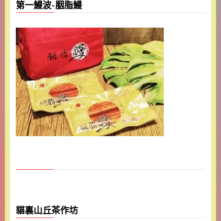
第一鰻波-胭脂鰻
貓裏山丘茶作坊