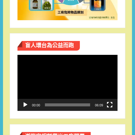
盲人環台​為公益而跑
視
訊
播
放
器
00:00
06:09