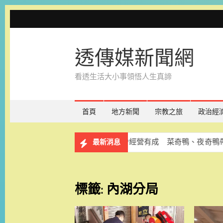
Skip
to
content
透傳媒新聞網
看透生活大小事領悟人生真諦
首頁
地方新聞
宗教之旅
政治經
名
台南吉祥物IP經營有成 菜奇鴨、夜奇鴨帶動市場與夜
最新消息
標籤:
內湖分局