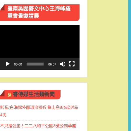
臺南吳園藝文中心王海峰羅
慧書畫邀請展
視
訊
播
放
器
00:00
06:07
睿傳媒生活類新聞
影音/白海豚外圍環流接近 龜山島8/6起封島
4天
不只是公廁！二二八和平公園3號公廁華麗