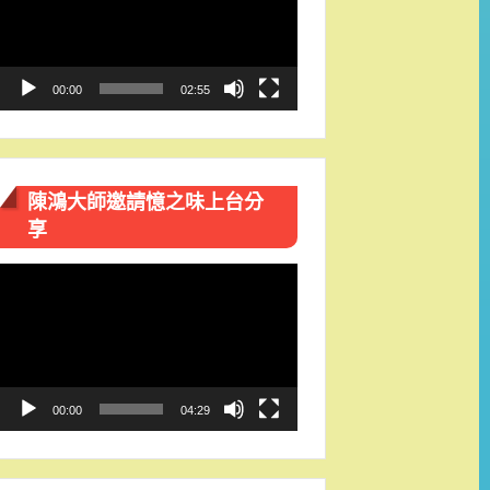
播
放
器
00:00
02:55
陳鴻大師邀請憶之味上台分
享
視
訊
播
放
器
00:00
04:29