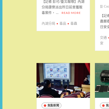
【記者 彭可/臺北報導】內湖
彭 Co
分局康樂派出所日前查獲販
毒案件， …
READ MORE
【記者
農曆
內湖分局
毒品
毒蟲
日安全
交通
安
焦點新聞
焦