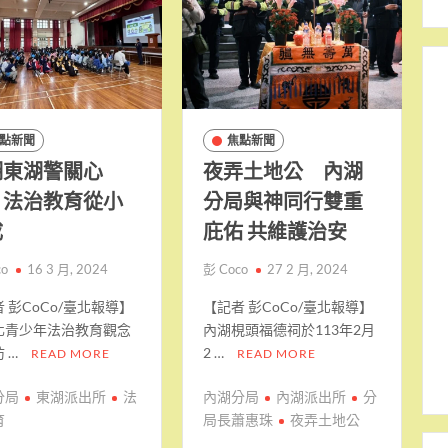
點新聞
焦點新聞
湖東湖警關心
夜弄土地公 內湖
 法治教育從小
分局與神同行雙重
成
庇佑 共維護治安
co
16 3 月, 2024
彭 Coco
27 2 月, 2024
 彭CoCo/臺北報導】
【記者 彭CoCo/臺北報導】
化青少年法治教育觀念
內湖梘頭福德祠於113年2月
 …
2 …
READ MORE
READ MORE
分局
東湖派出所
法
內湖分局
內湖派出所
分
育
局長蕭惠珠
夜弄土地公