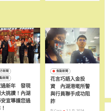
方新聞
焦點新聞
花言巧語入金投
點新聞
眾過新年 發現
資 內湖港墘所警
湖大挑讚！內湖
與行員聯手成功阻
節安宣導護您過
詐
年！
彭 Coco
2 1 月, 2024