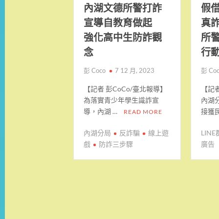
內湖文德所警打詐
假
宣導自教育做起
真
強化高中生防詐觀
所
念
行
彭 Coco
7 12 月, 2023
彭 Co
【記者 彭CoCo/臺北報導】
【記者
為落實青少年學生識詐宣
內湖
導，內湖 …
接獲民
READ MORE
內湖分局
反詐騙
線上遊
LIN
戲
防詐三步驟
廣告