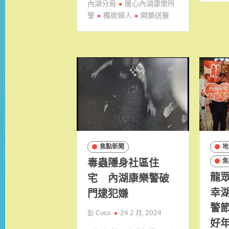
內湖分局
暖心內湖康樂所
警
獨居婦人
開鎖送醫
焦點新聞
地
毒蟲隱身社區住
焦
龍
宅 內湖康樂警破
幸
門逮犯嫌
警
彭 Coco
24 2 月, 2024
好