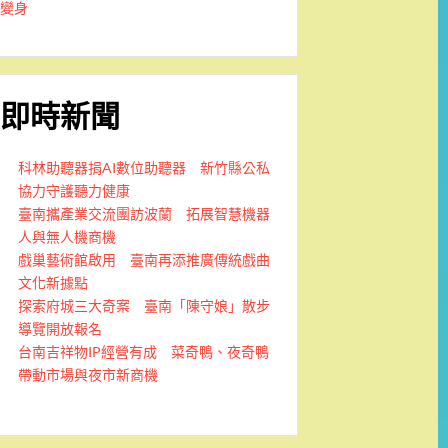
變身
即時新聞
科林助聽器捐AI數位助聽器 新竹縣公私
協力守護聽力健康
臺南攜產業交流團訪波蘭 拓展智慧機器
人與無人機商機
戲巢藝術館啟用 臺南再添推廣傳統戲曲
文化新據點
探索府城三大奇案 臺南「陳守娘」散步
導覽開放報名
台南吉祥物IP經營有成 菜奇鴨、夜奇鴨
帶動市場與夜市新商機