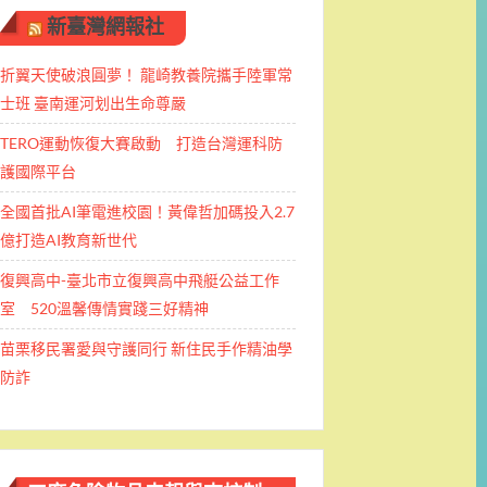
新臺灣網報社
折翼天使破浪圓夢！ 龍崎教養院攜手陸軍常
士班 ​臺南運河划出生命尊嚴
TERO運動恢復大賽啟動 打造台灣運科防
護國際平台
全國首批AI筆電進校園！黃偉哲加碼投入2.7
億打造AI教育新世代
復興高中-臺北市立復興高中飛艇公益工作
室 520溫馨傳情實踐三好精神
苗栗移民署愛與守護同行 新住民手作精油學
防詐