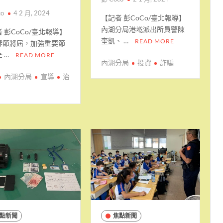
co
4 2 月, 2024
【記者 彭CoCo/臺北報導】
內湖分局港墘派出所員警陳
 彭CoCo/臺北報導】
奎凱、 …
READ MORE
春節將屆，加強重要節
 …
READ MORE
內湖分局
投資
詐騙
內湖分局
宣導
治
點新聞
焦點新聞