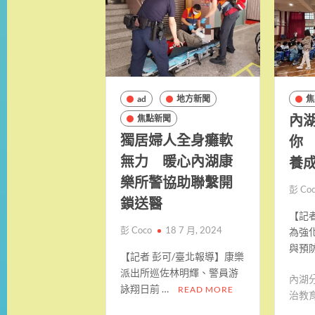
ad
地方新聞
焦
內
焦點新聞
獨居婦人全身癱軟
你
無力 暖心內湖康
養
樂所警協助聯繫開
彭 Co
鎖送醫
【記者
彭 Coco
18 7 月, 2024
為強
與預防
【記者 彭可/臺北報導】康樂
派出所巡佐林明輝、警員游
內湖
詠翔日前 …
READ MORE
治教