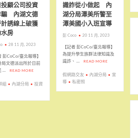
借投顧公司投資
識詐從小做起 內
詐騙 內湖文德
湖分局潭美所警至
警計誘線上破獲
潭美國小入班宣導
動水房
彭 Coco
20 11 月, 2023
co
28 11 月, 2023
【記者 彭CoCo/臺北報導】
為提升學生族群法律知識及
 彭CoCo/臺北報導】
識詐、 …
READ MORE
分局文德派出所於日前
 …
READ MORE
假網路交友
內湖分局
宣
導
私密照
E群組
內湖分局
投資