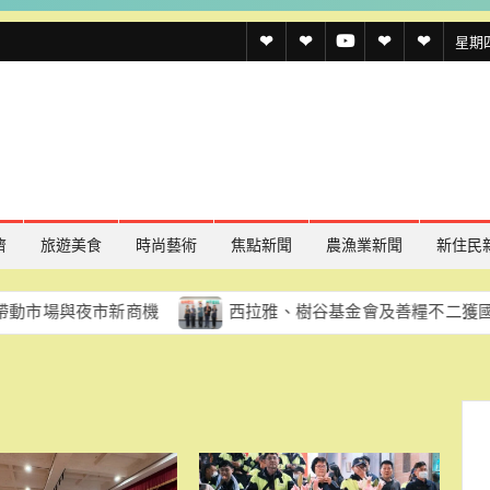
透
透
透
聯
官
星期四,
傳
傳
傳
絡
方
媒
媒
媒
我
LINE
規
線
youtube
們
約
上
記
濟
旅遊美食
時尚藝術
焦點新聞
農漁業新聞
新住民
者
市新商機
西拉雅、樹谷基金會及善糧不二獲國家環境教育
名
單