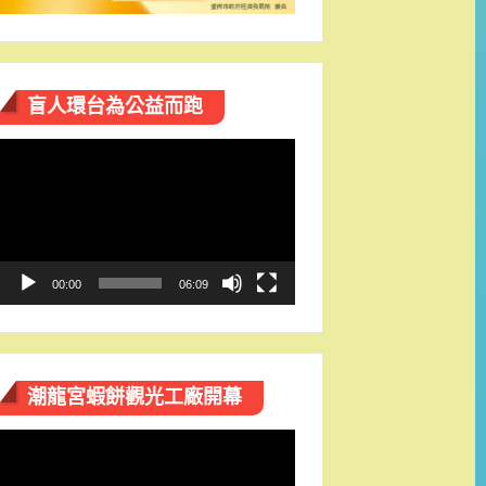
盲人環台​為公益而跑
視
訊
播
放
器
00:00
06:09
潮龍宮蝦餅觀光工廠開幕
視
訊