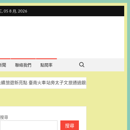
 05 8 月, 2026
Search for:
新聞
聯絡我們
點閱率
點 臺南火車站旁太子文旅通過銀級環保旅宿認證
關切鹽
搜尋
搜尋