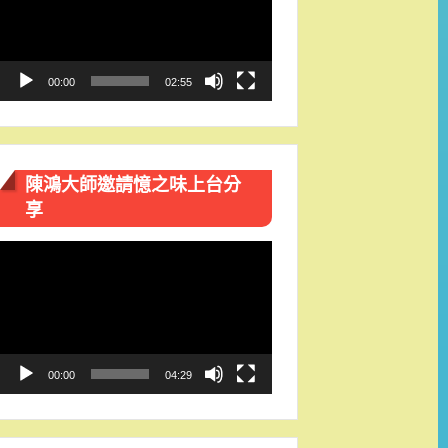
播
放
器
00:00
02:55
陳鴻大師邀請憶之味上台分
享
視
訊
播
放
器
00:00
04:29