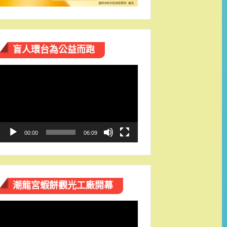
盲人環台​為公益而跑
視
訊
播
放
器
00:00
06:09
潮龍宮蝦餅觀光工廠開幕
視
訊