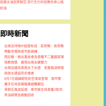
從餿水油到苯駢芘 苦行生化科技教你安心挑
好油
即時新聞
台南吉祥物IP經營有成 菜奇鴨、夜奇鴨
帶動市場與夜市新商機
西拉雅、樹谷基金會及善糧不二獲國家環
境教育獎 展現台南永續實力
台南加速改善雨水下水道 老舊箱涵修繕
與排水建設同步推進
8月7日城鎮韌性防空演習登場 南市警
攜手在地宮廟推廣避難觀念
苯駢芘風波延燒 南市衛生局查獲3款苦
茶油超標並啟動回收