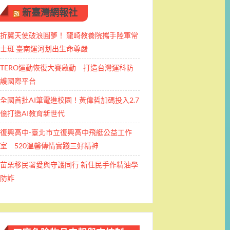
新臺灣網報社
折翼天使破浪圓夢！ 龍崎教養院攜手陸軍常
士班 ​臺南運河划出生命尊嚴
TERO運動恢復大賽啟動 打造台灣運科防
護國際平台
全國首批AI筆電進校園！黃偉哲加碼投入2.7
億打造AI教育新世代
復興高中-臺北市立復興高中飛艇公益工作
室 520溫馨傳情實踐三好精神
苗栗移民署愛與守護同行 新住民手作精油學
防詐