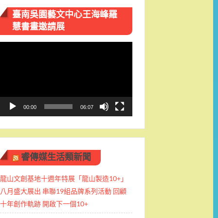
臺南吳園藝文中心王海峰羅
慧書畫邀請展
視
訊
播
放
器
00:00
06:07
睿傳媒生活類新聞
龍山文創基地十週年特展「龍山製造10+」
八月盛大展出 串聯19組品牌系列活動 回顧
十年創作軌跡 開啟下一個10+