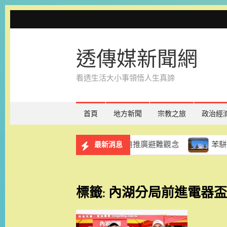
Skip
to
content
透傳媒新聞網
看透生活大小事領悟人生真諦
首頁
地方新聞
宗教之旅
政治經
習登場 南市警攜手在地宮廟推廣避難觀念
苯駢芘風波延燒
最新消息
標籤:
內湖分局前進電器