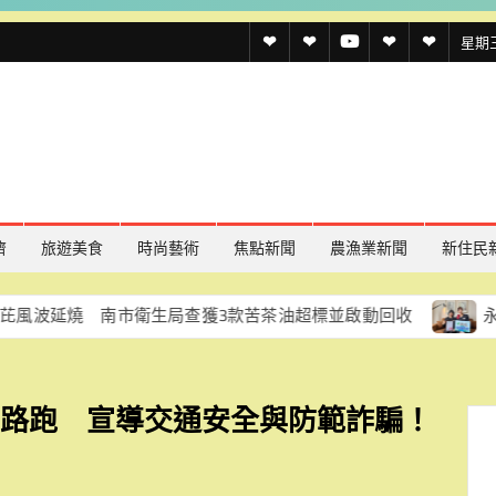
透
透
透
聯
官
星期三,
傳
傳
傳
絡
方
媒
媒
媒
我
LINE
規
線
youtube
們
約
上
記
濟
旅遊美食
時尚藝術
焦點新聞
農漁業新聞
新住民
者
 南市衛生局查獲3款苦茶油超標並啟動回收
永續旅遊新亮
名
單
盃路跑 宣導交通安全與防範詐騙！