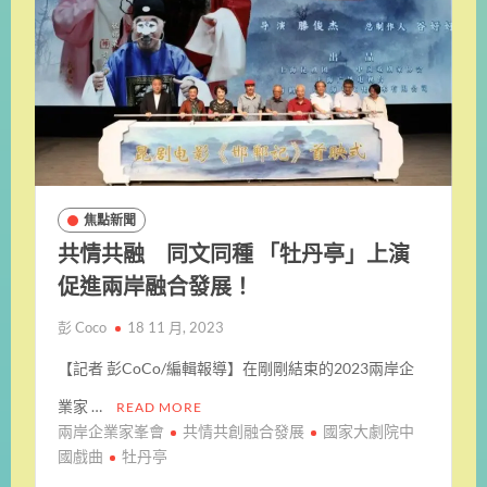
焦點新聞
共情共融 同文同種 「牡丹亭」上演
促進兩岸融合發展！
彭 Coco
18 11 月, 2023
【記者 彭CoCo/編輯報導】在剛剛結束的2023兩岸企
業家 …
READ MORE
兩岸企業家峯會
共情共創融合發展
國家大劇院中
國戲曲
牡丹亭