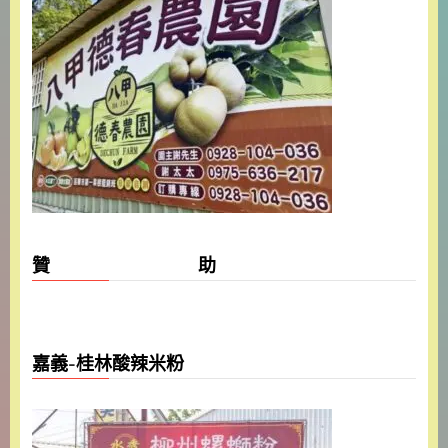
贊 助
嘉義-桂林酸辣米粉