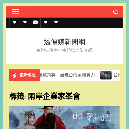
Skip
Search fo
to
content
透
透
透
聯
官
傳
傳
傳
絡
方
透傳媒新聞網
媒
媒
媒
我
LINE
看透生活大小事領悟人生真諦
規
線
youtube
們
約
上
國家環境教育獎 展現台南永續實力
台南加速改善雨水下
最新消息
記
者
標籤:
兩岸企業家峯會
名
單