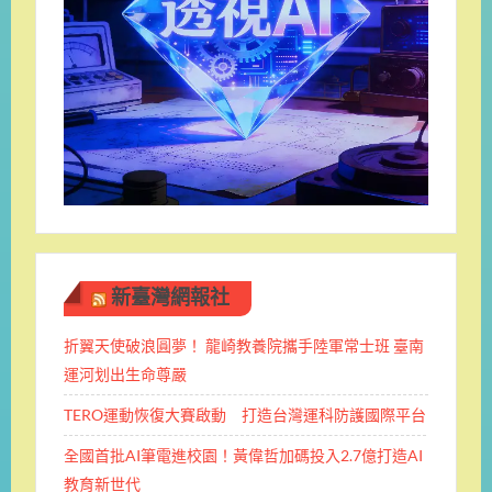
新臺灣網報社
折翼天使破浪圓夢！ 龍崎教養院攜手陸軍常士班 ​臺南
運河划出生命尊嚴
TERO運動恢復大賽啟動 打造台灣運科防護國際平台
全國首批AI筆電進校園！黃偉哲加碼投入2.7億打造AI
教育新世代