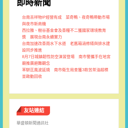
即時新聞
台南吉祥物IP經營有成 菜奇鴨、夜奇鴨帶動市場
與夜市新商機
西拉雅、樹谷基金會及善糧不二獲國家環境教育
獎 展現台南永續實力
台南加速改善雨水下水道 老舊箱涵修繕與排水建
設同步推進
8月7日城鎮韌性防空演習登場 南市警攜手在地宮
廟推廣避難觀念
苯駢芘風波延燒 南市衛生局查獲3款苦茶油超標
並啟動回收
友站連結
華盛頓新聞通訊社