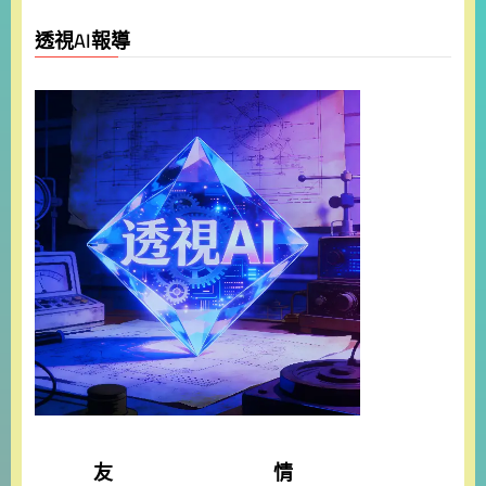
透視AI報導
友 情