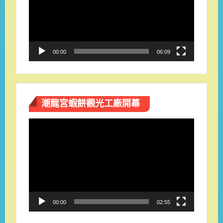
放
器
00:00
06:09
潮龍宮蝦餅觀光工廠開幕
視
訊
播
放
器
00:00
02:55