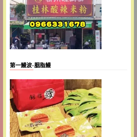
第一鰻波-胭脂鰻