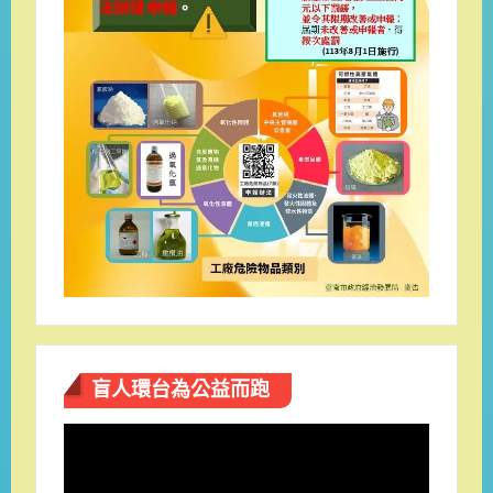
盲人環台​為公益而跑
視
訊
播