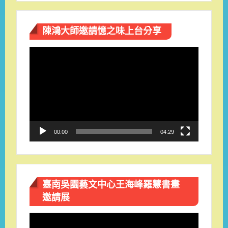
陳鴻大師邀請憶之味上台分享
視
訊
播
放
器
00:00
04:29
臺南吳園藝文中心王海峰羅慧書畫
邀請展
視