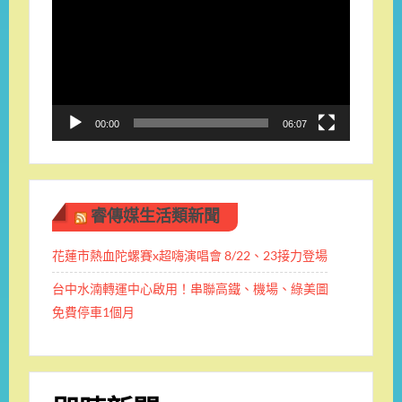
訊
播
放
器
00:00
06:07
睿傳媒生活類新聞
花蓮市熱血陀螺賽x超嗨演唱會 8/22、23接力登場
台中水湳轉運中心啟用！串聯高鐵、機場、綠美圖
免費停車1個月