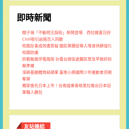
即時新聞
關子嶺「不動明王踩街」熱鬧登場 西拉雅夏日好
Chill吸引逾兩百人同歡
校園反毒成效遭質疑 國民黨團促導入唾液快篩強化
校園防護
防範颱風停電風險 台電台南區處籲民眾及早做好防
颱準備
深耕基層體育結碩果 臺南小將國際少年運動會亮眼
奪牌
獨家搶先日本上市！台南遠東香格里拉推出日本冠
軍職人麵包
友站連結