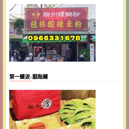
第一鰻波-胭脂鰻