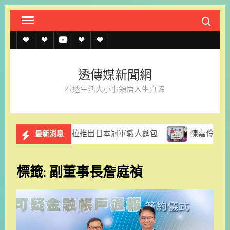
Skip
Search fo
to
content
透
透
透
聯
官
傳
傳
傳
絡
方
透傳媒新聞網
媒
媒
媒
我
LINE
看透生活大小事領悟人生真諦
規
線
youtube
們
約
上
香格里拉推出日本冠軍職人麵包
陳嘉伶律師創立易勝法律
最新消息
記
者
標籤:
副董事長詹庭禎
名
單