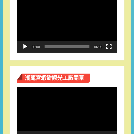
視
訊
播
放
器
00:00
06:09
潮龍宮蝦餅觀光工廠開幕
視
訊
播
放
器