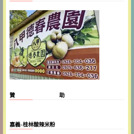
贊 助
嘉義-桂林酸辣米粉