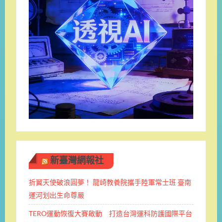
新臺灣網報社
折翼天使破浪圓夢！ 龍崎教養院攜手陸軍常士班 ​臺南
運河划出生命尊嚴
TERO運動恢復大賽啟動 打造台灣運科防護國際平台