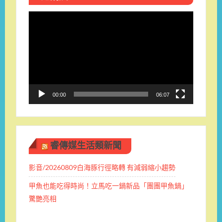
視
訊
播
放
器
00:00
06:07
睿傳媒生活類新聞
影音/20260809白海豚行徑略轉 有減弱縮小趨勢
甲魚也能吃得時尚！立馬吃一鍋新品「團團甲魚鍋」
驚艷亮相