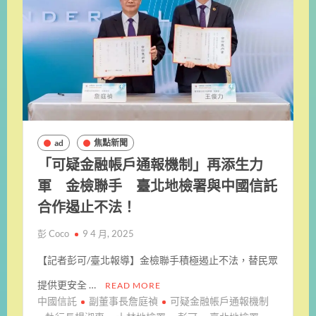
ad
焦點新聞
「可疑金融帳戶通報機制」再添生力
軍 金檢聯手 臺北地檢署與中國信託
合作遏止不法！
彭 Coco
9 4 月, 2025
【記者彭可/臺北報導】金檢聯手積極遏止不法，替民眾
提供更安全 …
READ MORE
中國信託
副董事長詹庭禎
可疑金融帳戶通報機制