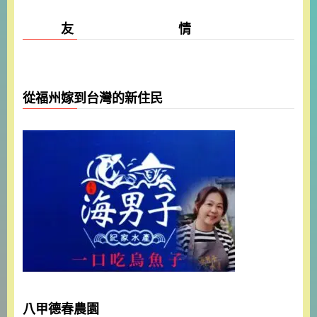
友 情
從福州嫁到台灣的新住民
八甲德春農園