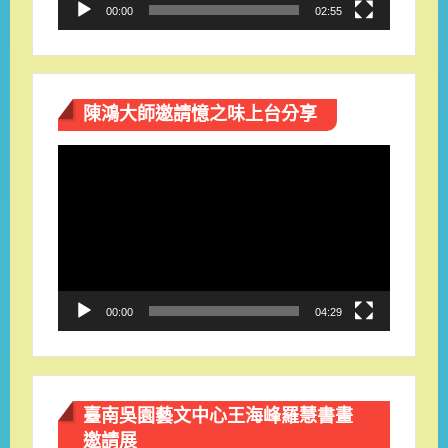
00:00
02:55
陳鴻大師邀請憶之味上台分享
視
訊
播
放
器
00:00
04:29
臺南吳園藝文中心王海峰羅慧書畫
邀請展