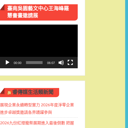
臺南吳園藝文中心王海峰羅
慧書畫邀請展
視
訊
播
放
器
00:00
06:07
睿傳媒生活類新聞
展現企業永續轉型實力 2026年度淨零企業
進步卓越獎邀請各界踴躍參與
2026九份紅燈籠祭展期進入最後倒數 把握