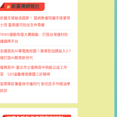
新臺灣網報社
折翼天使破浪圓夢！ 龍崎教養院攜手陸軍常
士班 ​臺南運河划出生命尊嚴
TERO運動恢復大賽啟動 打造台灣運科防
護國際平台
全國首批AI筆電進校園！黃偉哲加碼投入2.7
億打造AI教育新世代
復興高中-臺北市立復興高中飛艇公益工作
室 520溫馨傳情實踐三好精神
苗栗移民署愛與守護同行 新住民手作精油學
防詐