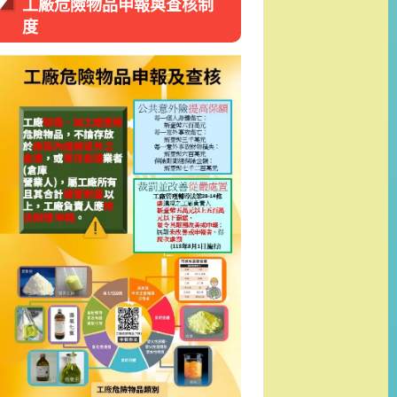
工廠危險物品申報與查核制
度