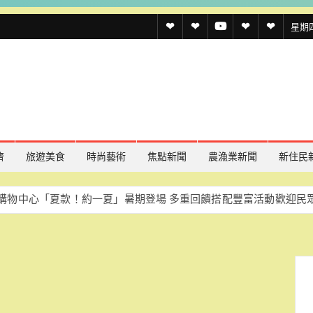
透
透
透
聯
官
星期四,
傳
傳
傳
絡
方
媒
媒
媒
我
LINE
規
線
youtube
們
約
上
記
濟
旅遊美食
時尚藝術
焦點新聞
農漁業新聞
新住民
者
夏款！約一夏」暑期登場 多重回饋搭配豐富活動歡迎民眾同樂
慈
名
單