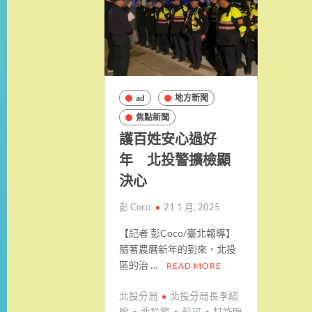
ad
地方新聞
焦點新聞
護百姓安心過好
年 北投警擴檢顯
決心
彭 Coco
21 1 月, 2025
【記者 彭Coco/臺北報導】
隨著農曆新年的到來，北投
區的治 …
READ MORE
北投分局
北投分局長李紹
榆
北投警
彭可
打詐臨