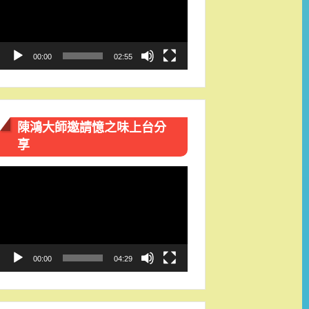
播
放
器
00:00
02:55
陳鴻大師邀請憶之味上台分
享
視
訊
播
放
器
00:00
04:29