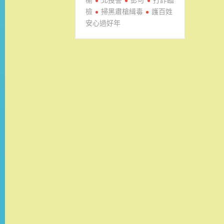
檢
掃黑肅槍緝毒
護百姓
安心過好年