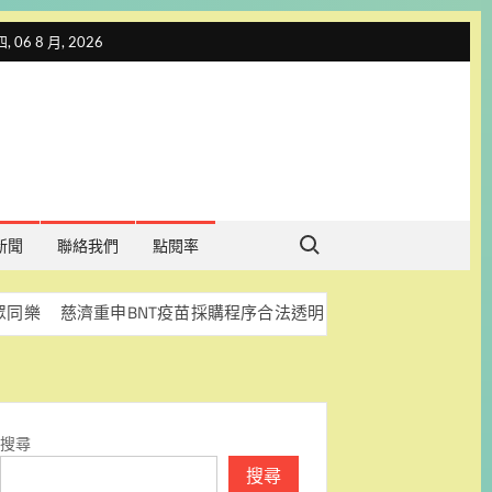
 06 8 月, 2026
Search for:
新聞
聯絡我們
點閱率
濟重申BNT疫苗採購程序合法透明 盼司法釐清真相
科林
搜尋
搜尋