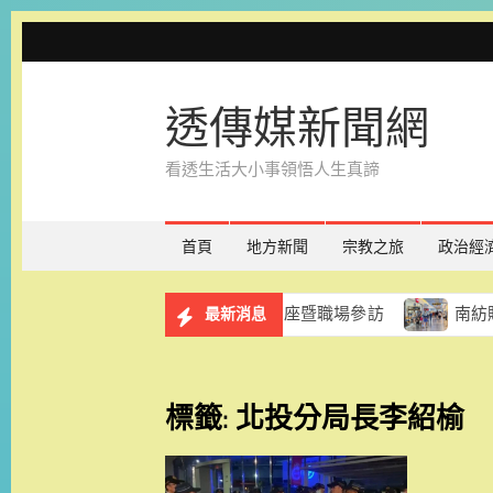
Skip
to
content
透傳媒新聞網
看透生活大小事領悟人生真諦
首頁
地方新聞
宗教之旅
政治經
服務計畫 8月29日辦理講座暨職場參訪
南紡購物中心「
最新消息
標籤:
北投分局長李紹榆