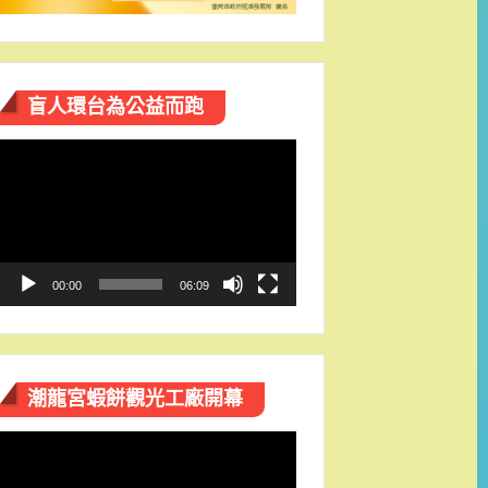
盲人環台​為公益而跑
視
訊
播
放
器
00:00
06:09
潮龍宮蝦餅觀光工廠開幕
視
訊