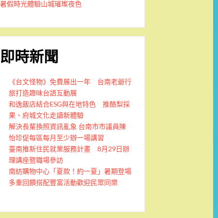
暑假時光體驗山城璀璨夜色
即時新聞
《台文怪物》免費展出一年 台南老爺行
旅打造趣味台語互動展
和逸飯店結合ESG與在地特色 推酪梨採
果、府城文化走讀新體驗
解決長輩換照資訊亂象 台南市市議員陳
怡珍促每區每月至少辦一場講習
臺南推新住民就業服務計畫 8月29日辦
理講座暨職場參訪
南紡購物中心「夏款！約一夏」暑期登場
多重回饋搭配豐富活動歡迎民眾同樂