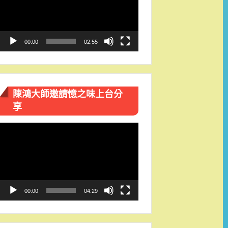
播
放
器
00:00
02:55
陳鴻大師邀請憶之味上台分
享
視
訊
播
放
器
00:00
04:29