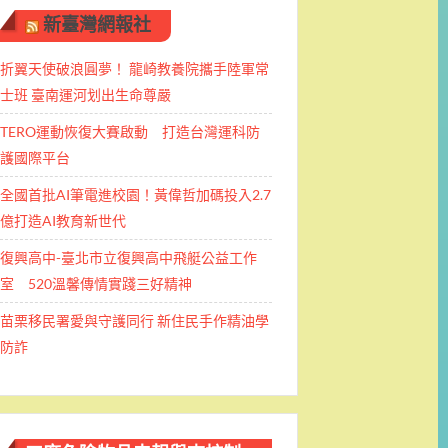
新臺灣網報社
折翼天使破浪圓夢！ 龍崎教養院攜手陸軍常
士班 ​臺南運河划出生命尊嚴
TERO運動恢復大賽啟動 打造台灣運科防
護國際平台
全國首批AI筆電進校園！黃偉哲加碼投入2.7
億打造AI教育新世代
復興高中-臺北市立復興高中飛艇公益工作
室 520溫馨傳情實踐三好精神
苗栗移民署愛與守護同行 新住民手作精油學
防詐