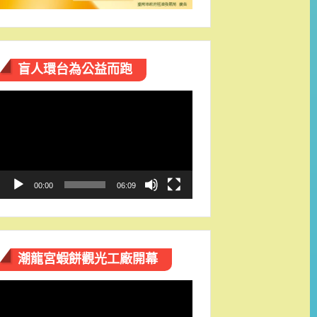
盲人環台​為公益而跑
視
訊
播
放
器
00:00
06:09
潮龍宮蝦餅觀光工廠開幕
視
訊