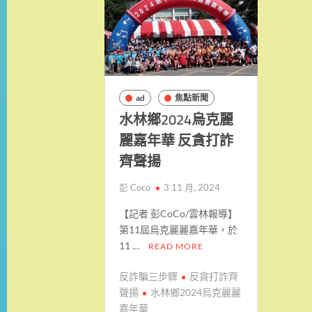
ad
焦點新聞
水林鄉2024烏克麗
麗嘉年華 反貪打詐
齊聲揚
彭 Coco
3 11 月, 2024
【記者 彭CoCo/雲林報導】
第11屆烏克麗麗嘉年華，於
11 …
READ MORE
反詐騙三步驟
反貪打詐齊
聲揚
水林鄉2024烏克麗麗
嘉年華