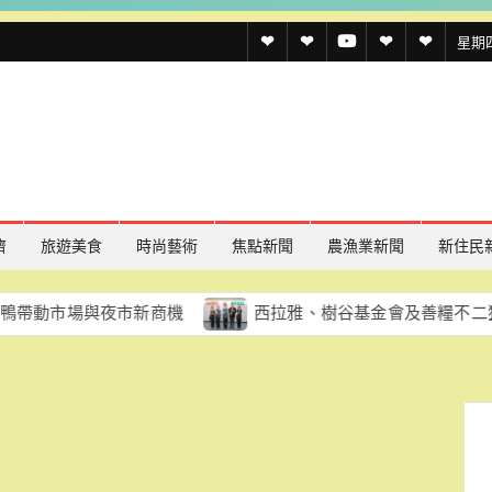
透
透
透
聯
官
星期四,
傳
傳
傳
絡
方
媒
媒
媒
我
LINE
規
線
youtube
們
約
上
記
濟
旅遊美食
時尚藝術
焦點新聞
農漁業新聞
新住民
者
場與夜市新商機
西拉雅、樹谷基金會及善糧不二獲國家環境
名
單