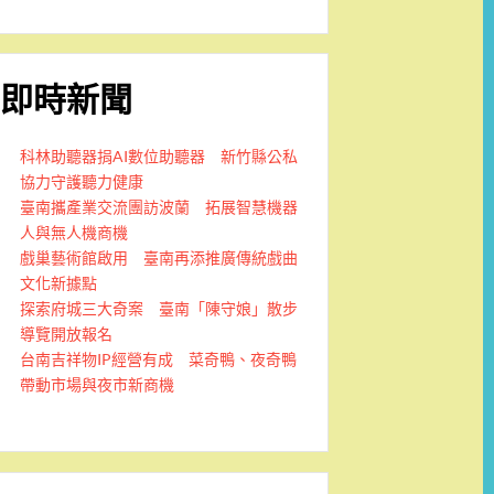
即時新聞
科林助聽器捐AI數位助聽器 新竹縣公私
協力守護聽力健康
臺南攜產業交流團訪波蘭 拓展智慧機器
人與無人機商機
戲巢藝術館啟用 臺南再添推廣傳統戲曲
文化新據點
探索府城三大奇案 臺南「陳守娘」散步
導覽開放報名
台南吉祥物IP經營有成 菜奇鴨、夜奇鴨
帶動市場與夜市新商機