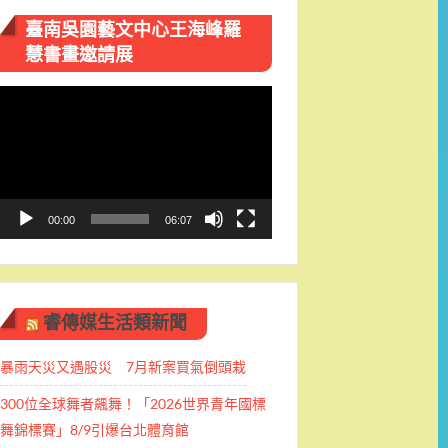
臺南吳園藝文中心王海峰羅
慧書畫邀請展
視
訊
播
放
器
00:00
06:07
睿傳媒生活類新聞
暴雨天災又遇股災 7月新案買氣倒頭栽
300位全球舞者飆舞！「2026世界青年國標
舞錦標賽」8/9引爆台北體育館