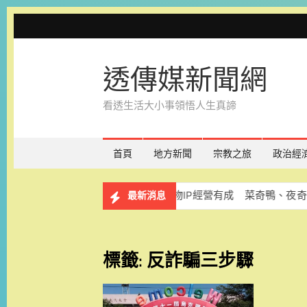
Skip
to
content
透傳媒新聞網
看透生活大小事領悟人生真諦
首頁
地方新聞
宗教之旅
政治經
開放報名
台南吉祥物IP經營有成 菜奇鴨、夜奇鴨帶動市
最新消息
標籤:
反詐騙三步驟