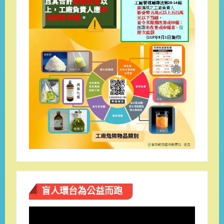
盲人環台​為公益而跑
視
訊