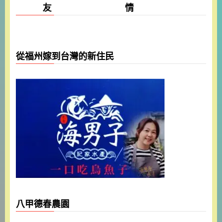
友 情
從福州嫁到台灣的新住民
八甲德春農園