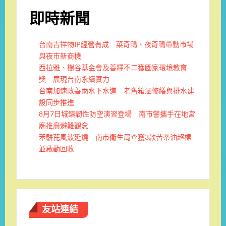
即時新聞
台南吉祥物IP經營有成 菜奇鴨、夜奇鴨帶動市場
與夜市新商機
西拉雅、樹谷基金會及善糧不二獲國家環境教育
獎 展現台南永續實力
台南加速改善雨水下水道 老舊箱涵修繕與排水建
設同步推進
8月7日城鎮韌性防空演習登場 南市警攜手在地宮
廟推廣避難觀念
苯駢芘風波延燒 南市衛生局查獲3款苦茶油超標
並啟動回收
友站連結