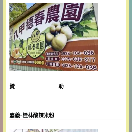
贊 助
嘉義-桂林酸辣米粉