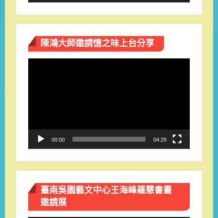
陳鴻大師邀請憶之味上台分享
視
訊
播
放
器
00:00
04:29
臺南吳園藝文中心王海峰羅慧書畫
邀請展