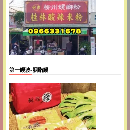
第一鰻波-胭脂鰻