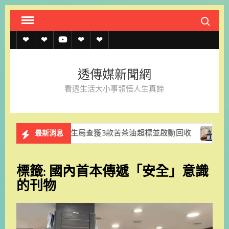
Skip
Search fo
to
content
透
透
透
聯
官
傳
傳
傳
絡
方
透傳媒新聞網
媒
媒
媒
我
LINE
看透生活大小事領悟人生真諦
規
線
youtube
們
約
上
市衛生局查獲3款苦茶油超標並啟動回收
永續旅遊新亮點
最新消息
記
者
標籤:
國內首本傳遞「安全」意識
名
的刊物
單