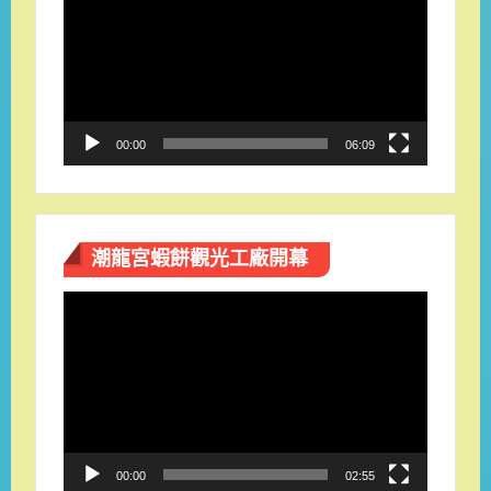
播
放
器
00:00
06:09
潮龍宮蝦餅觀光工廠開幕
視
訊
播
放
器
00:00
02:55