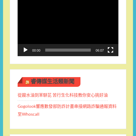
視
訊
播
放
器
00:00
06:07
睿傳媒生活類新聞
從餿水油到苯駢芘 苦行生化科技教你安心挑好油
Gogolook響應數發部防詐計畫串接網路詐騙通報資料
至Whoscall