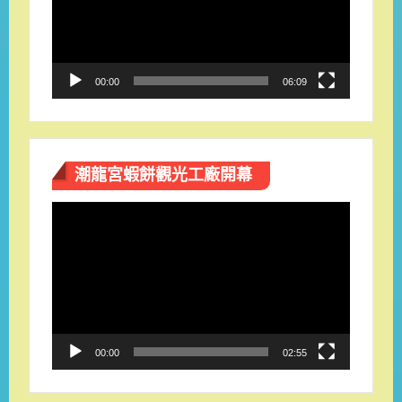
放
器
00:00
06:09
潮龍宮蝦餅觀光工廠開幕
視
訊
播
放
器
00:00
02:55