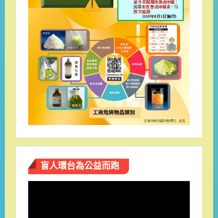
盲人環台​為公益而跑
視
訊
播