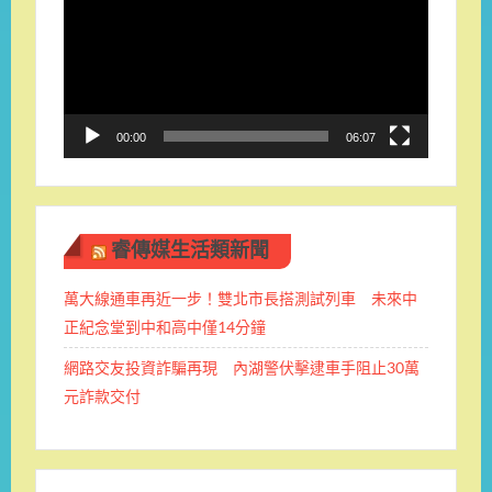
播
放
器
00:00
06:07
睿傳媒生活類新聞
萬大線通車再近一步！雙北市長搭測試列車 未來中
正紀念堂到中和高中僅14分鐘
網路交友投資詐騙再現 內湖警伏擊逮車手阻止30萬
元詐款交付