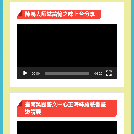
陳鴻大師邀請憶之味上台分享
視
訊
播
放
器
00:00
04:29
臺南吳園藝文中心王海峰羅慧書畫
邀請展
視
訊