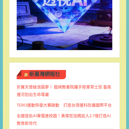
新臺灣網報社
折翼天使破浪圓夢！ 龍崎教養院攜手陸軍常士班 ​臺南
運河划出生命尊嚴
TERO運動恢復大賽啟動 打造台灣運科防護國際平台
全國首批AI筆電進校園！黃偉哲加碼投入2.7億打造AI
教育新世代