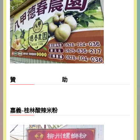
贊 助
嘉義-桂林酸辣米粉