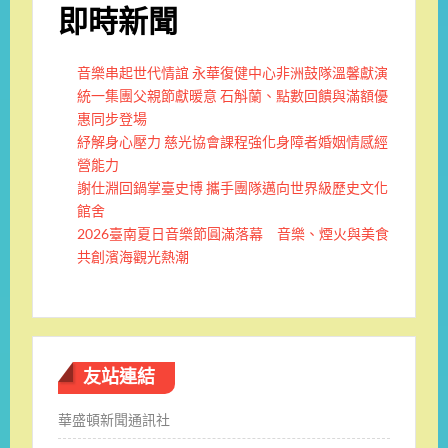
即時新聞
音樂串起世代情誼 永華復健中心非洲鼓隊溫馨獻演
統一集團父親節獻暖意 石斛蘭、點數回饋與滿額優
惠同步登場
紓解身心壓力 慈光協會課程強化身障者婚姻情感經
營能力
謝仕淵回鍋掌臺史博 攜手團隊邁向世界級歷史文化
館舍
2026臺南夏日音樂節圓滿落幕 音樂、煙火與美食
共創濱海觀光熱潮
友站連結
華盛頓新聞通訊社