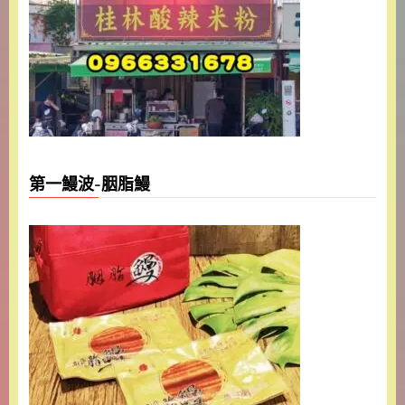
第一鰻波-胭脂鰻