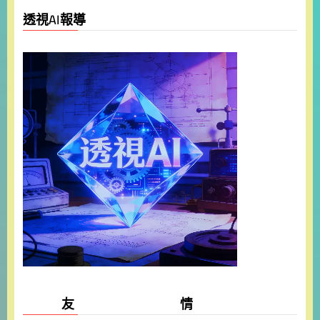
透視AI報導
友 情