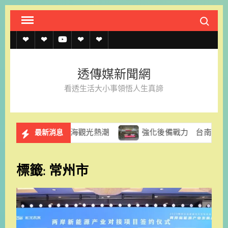
Skip
Search fo
to
content
透
透
透
聯
官
傳
傳
傳
絡
方
透傳媒新聞網
媒
媒
媒
我
LINE
看透生活大小事領悟人生真諦
規
線
youtube
們
約
上
食共創濱海觀光熱潮
強化後備戰力 台南市府赴南科實中慰
最新消息
記
者
標籤:
常州市
名
單