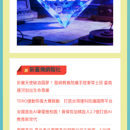
新臺灣網報社
折翼天使破浪圓夢！ 龍崎教養院攜手陸軍常士班 ​臺南
運河划出生命尊嚴
TERO運動恢復大賽啟動 打造台灣運科防護國際平台
全國首批AI筆電進校園！黃偉哲加碼投入2.7億打造AI
教育新世代
復興高中-臺北市立復興高中飛艇公益工作室 520溫