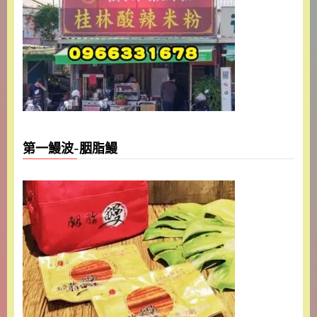
第一鰻波-胭脂鰻