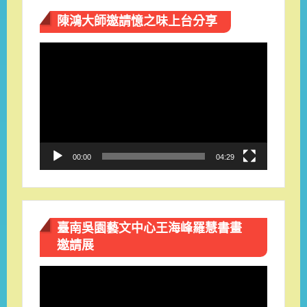
陳鴻大師邀請憶之味上台分享
視
訊
播
放
器
00:00
04:29
臺南吳園藝文中心王海峰羅慧書畫
邀請展
視
訊
播