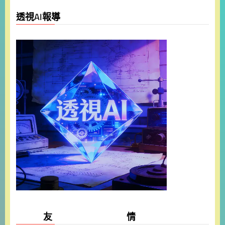
透視AI報導
友 情