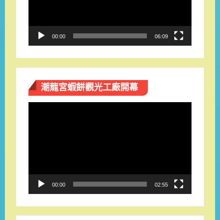
器
00:00
06:09
潮龍宮蝦餅觀光工廠開幕
視
訊
播
放
器
00:00
02:55