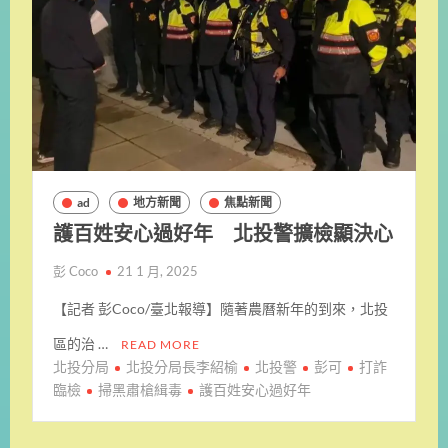
ad
地方新聞
焦點新聞
護百姓安心過好年 北投警擴檢顯決心
彭 Coco
21 1 月, 2025
【記者 彭Coco/臺北報導】隨著農曆新年的到來，北投
區的治 …
READ MORE
北投分局
北投分局長李紹榆
北投警
彭可
打詐
臨檢
掃黑肅槍緝毒
護百姓安心過好年