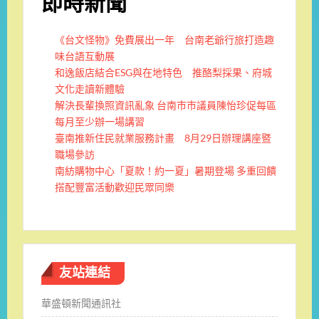
即時新聞
《台文怪物》免費展出一年 台南老爺行旅打造趣
味台語互動展
和逸飯店結合ESG與在地特色 推酪梨採果、府城
文化走讀新體驗
解決長輩換照資訊亂象 台南市市議員陳怡珍促每區
每月至少辦一場講習
臺南推新住民就業服務計畫 8月29日辦理講座暨
職場參訪
南紡購物中心「夏款！約一夏」暑期登場 多重回饋
搭配豐富活動歡迎民眾同樂
友站連結
華盛頓新聞通訊社