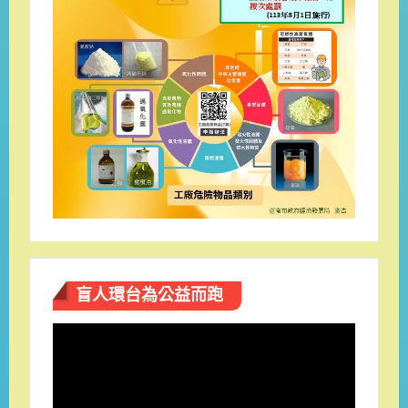
盲人環台​為公益而跑
視
訊
播
放