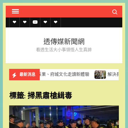
Skip
Search fo
to
content
透
透
透
聯
官
傳
傳
傳
絡
方
透傳媒新聞網
媒
媒
媒
我
LINE
看透生活大小事領悟人生真諦
規
線
youtube
們
約
上
推酪梨採果、府城文化走讀新體驗
解決長輩換照資訊亂象 
最新消息
記
者
標籤:
掃黑肅槍緝毒
名
單