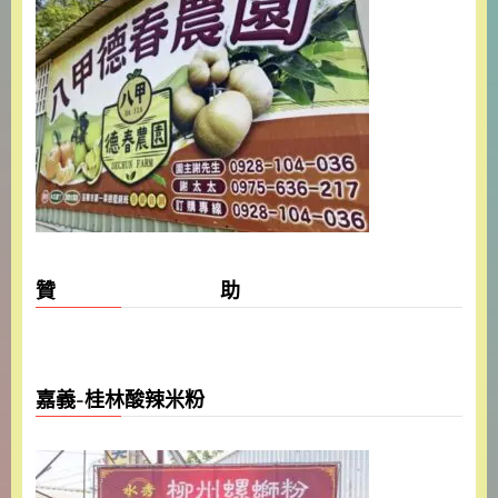
贊 助
嘉義-桂林酸辣米粉