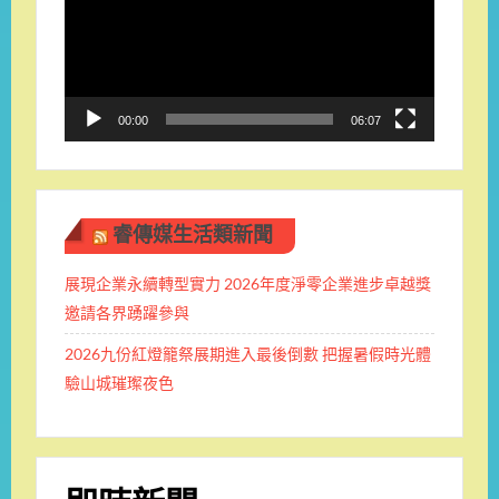
放
器
00:00
06:07
睿傳媒生活類新聞
展現企業永續轉型實力 2026年度淨零企業進步卓越獎
邀請各界踴躍參與
2026九份紅燈籠祭展期進入最後倒數 把握暑假時光體
驗山城璀璨夜色