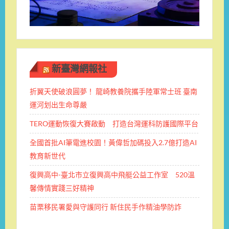
新臺灣網報社
折翼天使破浪圓夢！ 龍崎教養院攜手陸軍常士班 ​臺南
運河划出生命尊嚴
TERO運動恢復大賽啟動 打造台灣運科防護國際平台
全國首批AI筆電進校園！黃偉哲加碼投入2.7億打造AI
教育新世代
復興高中-臺北市立復興高中飛艇公益工作室 520溫
馨傳情實踐三好精神
苗栗移民署愛與守護同行 新住民手作精油學防詐