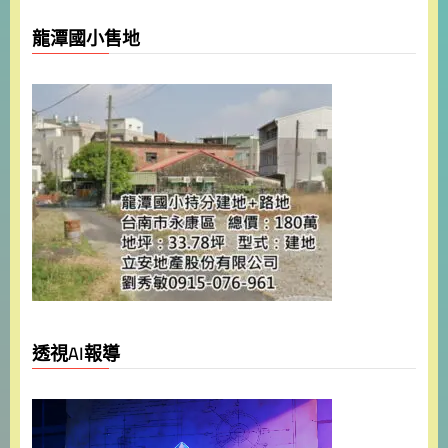
龍潭國小售地
透視AI報導