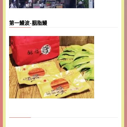
第一鰻波-胭脂鰻