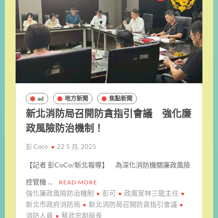
ad
地方新聞
焦點新聞
新北消防局召開防貪指引會議 強化廉
政風險防治機制！
彭 Coco
22 5 月, 2025
【記者 彭CoCo/新北報導】 為深化消防機關廉政風險
控管機 …
READ MORE
強化廉政風險防治機制
彭可
政風室林三龍主任
新北市政府消防局
新北消防局召開防貪指引會議
消防人員
蔡武忠副局長