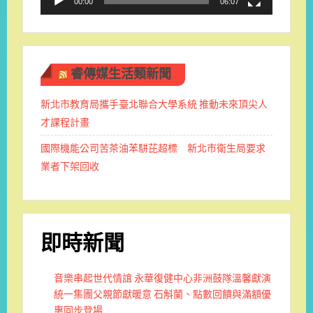
00:00
06:07
睿傳媒生活類新聞
新北市教育局攜手臺北聯合大學系統 推動未來頂尖人
才課程計畫
國際機能公司苦茶油苯駢芘超標 新北市衛生局要求
業者下架回收
即時新聞
音樂串起世代情誼 永華復健中心非洲鼓隊溫馨獻演
統一集團父親節獻暖意 石斛蘭、點數回饋與滿額優
惠同步登場