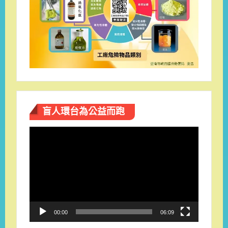
盲人環台​為公益而跑
視
訊
播
放
器
00:00
06:09