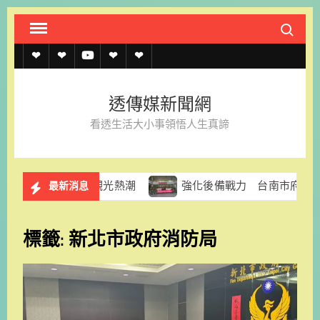
Skip
Search fo
to
content
透
透
透
聯
官
傳
傳
傳
絡
方
透傳媒新聞網
媒
媒
媒
我
LINE
看透生活大小事領悟人生真諦
規
線
youtube
們
約
上
光熱潮
強化後備戰力 台南市府赴南科實中慰問教召員表達
最新消息
記
者
標籤:
新北市政府消防局
名
單