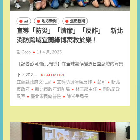
ad
地方新聞
焦點新聞
宣導「防災」「清廉」「反詐」 新北
消防跨域宜蘭綠博寓教於樂！
彭 Coco
11 4 月, 2025
【記者彭可/新北報導】在全球氣候變遷日益嚴峻的背景
下，202 …
READ MORE
宜蘭縣政府文化局
宣導防災清廉反詐
彭可
新北
市政府
新北市政府消防局
林三龍主任
消防局政
風室
臺北榮民總醫院
陳崇岳局長