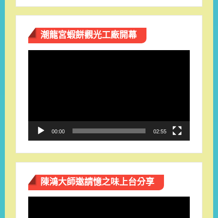
潮龍宮蝦餅觀光工廠開幕
視
訊
播
放
器
00:00
02:55
陳鴻大師邀請憶之味上台分享
視
訊