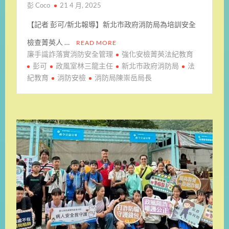
彭 Coco
21 4 月, 2025
【記者 彭可/新北報導】新北市政府消防局為培訓安全
檢查菁英人 …
READ MORE
廉手識詐落實消防安全管理
強化安檢菁英法紀教育
彭可
政風室林三龍主任
新北市政府消防局
法
紀教育
消防安檢
消防局陳崇岳局長