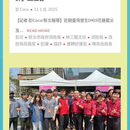
彭 Coco
11 1 月, 2025
【記者 彭Coco/新北報導】近期臺灣發生0403花蓮震災
及 …
READ MORE
彭可
新北市政府消防局
林三龍主任
消防局
消
防局政風室
蛇廉
識詐
運轉好運到
陳崇岳局長