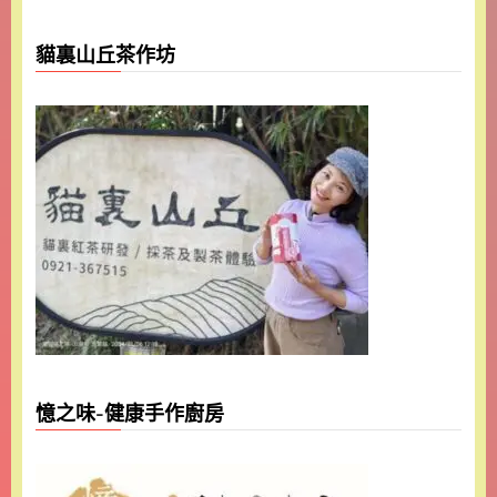
貓裏山丘茶作坊
憶之味-健康手作廚房