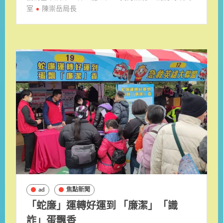
室
陳崇岳局長
ad
焦點新聞
「蛇廉」運轉好運到 「廉潔」「識
詐」蛋飄香