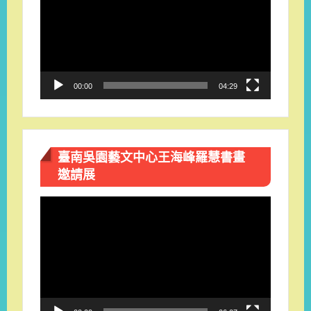
播
放
器
00:00
04:29
臺南吳園藝文中心王海峰羅慧書畫
邀請展
視
訊
播
放
器