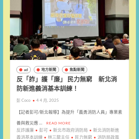
ad
地方新聞
焦點新聞
反「詐」護「廉」 民力無窮 新北消
防新進義消基本訓練！
彭 Coco
4 4 月, 2025
【記者彭可/新北報導】為提升「義勇消防人員」專業素
養與救災應 …
READ MORE
反詐護廉
彭可
新北市政府消防局
新北消防新進
義消基本訓練
林三龍主任
民力無窮
消防局政風