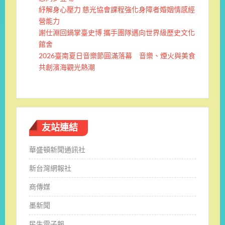
紓解身心壓力 慈光協會課程強化身障者婚姻情感經
營能力
謝仕淵回鍋掌臺史博 攜手團隊邁向世界級歷史文化
館舍
2026臺南夏日音樂節圓滿落幕 音樂、煙火與美食
共創濱海觀光熱潮
友站連結
華盛頓新聞通訊社
新台灣網報社
商傳媒
墨新聞
民生電子報