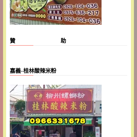
贊 助
嘉義-桂林酸辣米粉