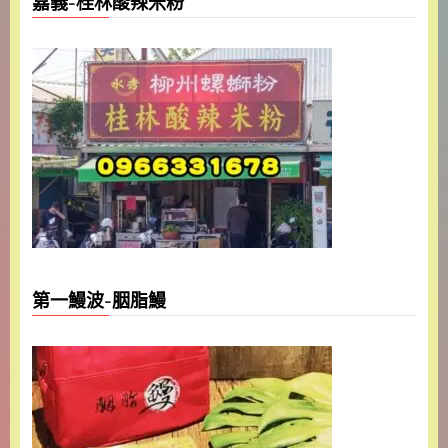
嘉義-桂林酸辣米粉
第一鰻波-胭脂鰻