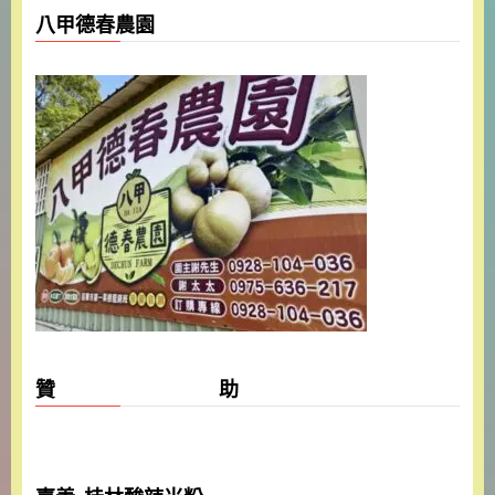
八甲德春農園
贊 助