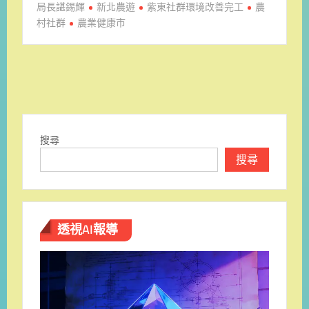
局長諶錫輝
新北農遊
紫東社群環境改善完工
農
村社群
農業健康市
搜尋
搜尋
透視AI報導