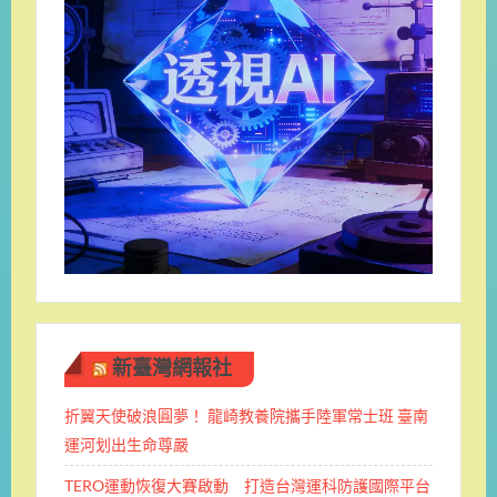
新臺灣網報社
折翼天使破浪圓夢！ 龍崎教養院攜手陸軍常士班 ​臺南
運河划出生命尊嚴
TERO運動恢復大賽啟動 打造台灣運科防護國際平台