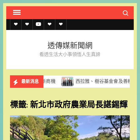
Skip
Search fo
to
content
透
透
透
聯
官
傳
傳
傳
絡
方
透傳媒新聞網
媒
媒
媒
我
LINE
看透生活大小事領悟人生真諦
規
線
youtube
們
約
上
與夜市新商機
西拉雅、樹谷基金會及善糧不二獲國家環境
最新消息
記
者
標籤:
新北市政府農業局長諶錫輝
名
單