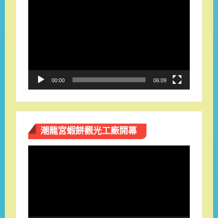
視
訊
播
放
器
00:00
06:09
潮龍宮蝦餅觀光工廠開幕
視
訊
播
放
器