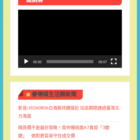
視
訊
播
放
器
00:00
06:07
睿傳媒生活類新聞
影音/20260806白海豚持續接近 估這期間通過臺灣北
方海面
開高價不是最好策略！房仲曝桃園A7賣房「3關
鍵」 做對更容易守住成交價