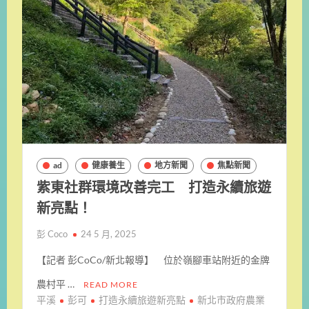
ad
健康養生
地方新聞
焦點新聞
紫東社群環境改善完工 打造永續旅遊
新亮點！
彭 Coco
24 5 月, 2025
【記者 彭CoCo/新北報導】 位於嶺腳車站附近的金牌
農村平 …
READ MORE
平溪
彭可
打造永續旅遊新亮點
新北市政府農業