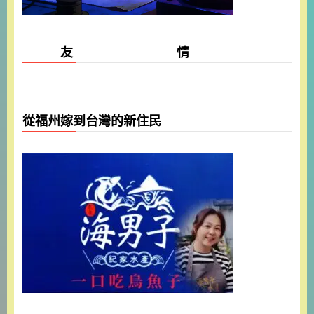
友 情
從福州嫁到台灣的新住民