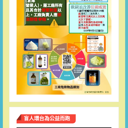
盲人環台​為公益而跑