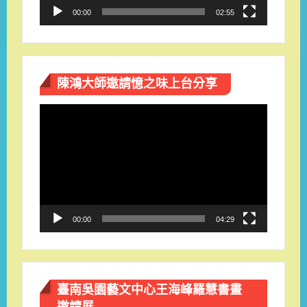
00:00
02:55
陳鴻大師邀請憶之味上台分享
視
訊
播
放
器
00:00
04:29
臺南吳園藝文中心王海峰羅慧書畫
邀請展