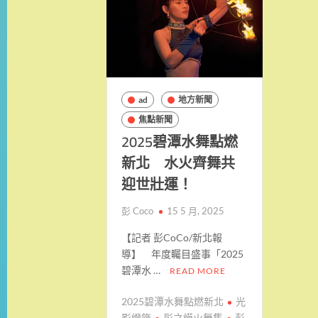
ad
地方新聞
焦點新聞
2025碧潭水舞點燃
新北 水火齊舞共
迎世壯運！
彭 Coco
15 5 月, 2025
【記者 彭CoCo/新北報
導】 年度矚目盛事「2025
碧潭水 …
READ MORE
2025碧潭水舞點燃新北
光
影燈飾
彤之燁火舞集
彭