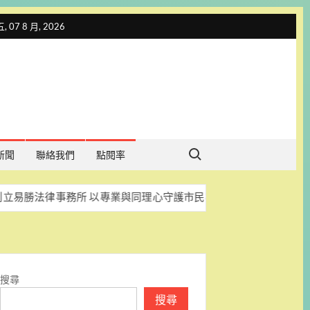
 07 8 月, 2026
Search for:
新聞
聯絡我們
點閱率
事務所 以專業與同理心守護市民權益
86 載台南菜傳承
搜尋
搜尋