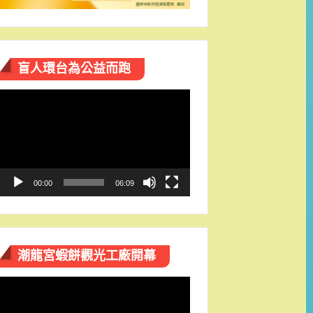
盲人環台​為公益而跑
視
訊
播
放
器
00:00
06:09
潮龍宮蝦餅觀光工廠開幕
視
訊