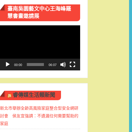
臺南吳園藝文中心王海峰羅
慧書畫邀請展
視
訊
播
放
器
00:00
06:07
睿傳媒生活類新聞
新北市舉辦全齡高風險家庭整合型安全網研
討會 侯友宜強調：不遺漏任何需要幫助的
家庭