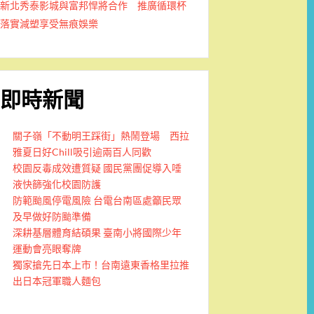
新北秀泰影城與富邦悍將合作 推廣循環杯
落實減塑享受無痕娛樂
即時新聞
關子嶺「不動明王踩街」熱鬧登場 西拉
雅夏日好Chill吸引逾兩百人同歡
校園反毒成效遭質疑 國民黨團促導入唾
液快篩強化校園防護
防範颱風停電風險 台電台南區處籲民眾
及早做好防颱準備
深耕基層體育結碩果 臺南小將國際少年
運動會亮眼奪牌
獨家搶先日本上市！台南遠東香格里拉推
出日本冠軍職人麵包