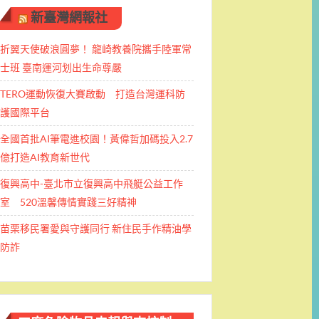
新臺灣網報社
折翼天使破浪圓夢！ 龍崎教養院攜手陸軍常
士班 ​臺南運河划出生命尊嚴
TERO運動恢復大賽啟動 打造台灣運科防
護國際平台
全國首批AI筆電進校園！黃偉哲加碼投入2.7
億打造AI教育新世代
復興高中-臺北市立復興高中飛艇公益工作
室 520溫馨傳情實踐三好精神
苗栗移民署愛與守護同行 新住民手作精油學
防詐