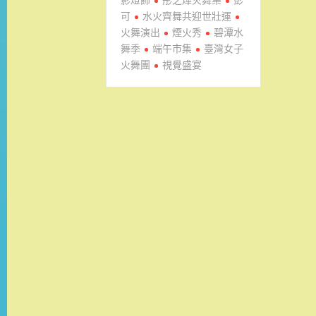
可
水火齊舞共迎世壯運
火舞演出
煙火秀
碧潭水
舞季
端午市集
臺灣女子
火舞團
視覺盛宴