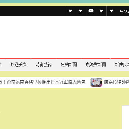
透
透
透
聯
官
星期五,
傳
傳
傳
絡
方
媒
媒
媒
我
LINE
規
線
youtube
們
約
上
記
濟
旅遊美食
時尚藝術
焦點新聞
農漁業新聞
新住民
者
東香格里拉推出日本冠軍職人麵包
陳嘉伶律師創立易勝法律
名
單
運