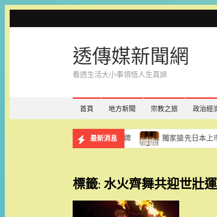
Skip
to
content
透傳媒新聞網
看透生活大小事領悟人生真諦
首頁
地方新聞
宗教之旅
政治經
南小將國際少年運動會亮眼奪牌
獨家搶先日本上市！台南遠
最新消息
標籤:
水火齊舞共迎世壯