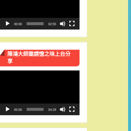
播
放
器
00:00
02:55
陳鴻大師邀請憶之味上台分
享
視
訊
播
放
器
00:00
04:29