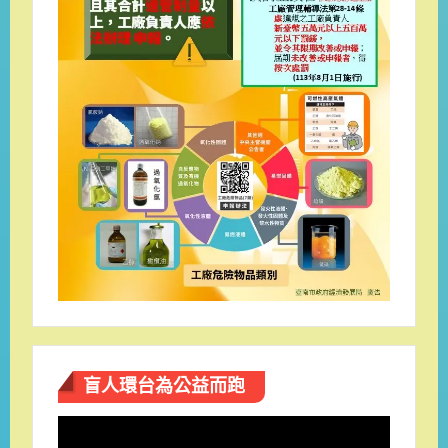
盲人環台​為公益而跑
視