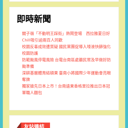
即時新聞
關子嶺「不動明王踩街」熱鬧登場 西拉雅夏日好
Chill吸引逾兩百人同歡
校園反毒成效遭質疑 國民黨團促導入唾液快篩強化
校園防護
防範颱風停電風險 台電台南區處籲民眾及早做好防
颱準備
深耕基層體育結碩果 臺南小將國際少年運動會亮眼
奪牌
獨家搶先日本上市！台南遠東香格里拉推出日本冠
軍職人麵包
友站連結