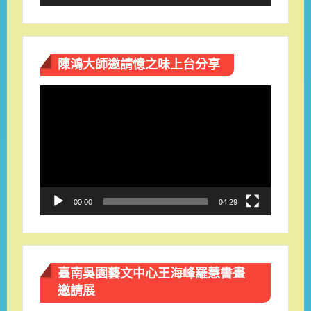
陳鴻大師邀請憶之味上台分享
視
訊
播
放
器
00:00
04:29
臺南吳園藝文中心王海峰羅慧書畫
邀請展