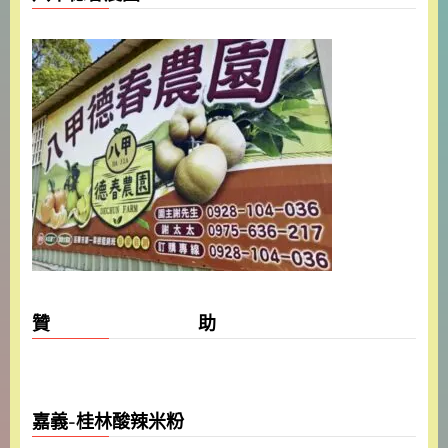
贊 助
嘉義-桂林酸辣米粉