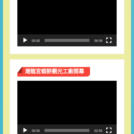
訊
播
放
器
00:00
06:09
潮龍宮蝦餅觀光工廠開幕
視
訊
播
放
器
00:00
02:55