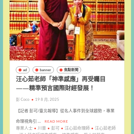
ad
banner
焦點新聞
汪心茹老師「神準感應」再受矚目
——精準預言國際財經發展！
彭 Coco
19 8 月, 2025
【記者 彭可/臺北報導】從名人事件到全球趨勢，專業
命理視角引 …
READ MORE
專業人士
川普
彭可
汪心茹命理師
汪心茹老師