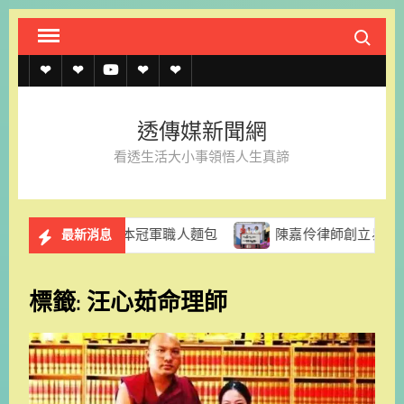
Skip
Search fo
to
content
透
透
透
聯
官
傳
傳
傳
絡
方
透傳媒新聞網
媒
媒
媒
我
LINE
看透生活大小事領悟人生真諦
規
線
youtube
們
約
上
拉推出日本冠軍職人麵包
陳嘉伶律師創立易勝法律事務所 
最新消息
記
者
標籤:
汪心茹命理師
名
單