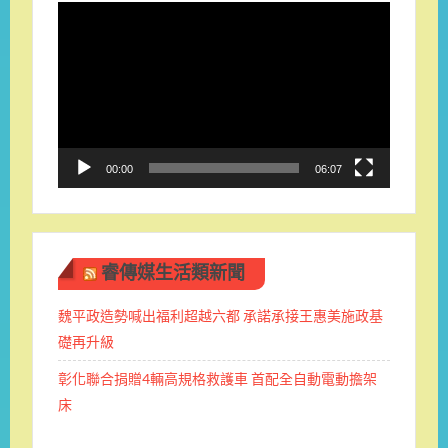
視
訊
播
放
器
00:00
06:07
睿傳媒生活類新聞
魏平政造勢喊出福利超越六都 承諾承接王惠美施政基
礎再升級
彰化聯合捐贈4輛高規格救護車 首配全自動電動擔架
床