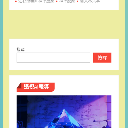
汪心茹老師神準感應
神準感應
藝人林葉亭
搜尋
搜尋
透視AI報導