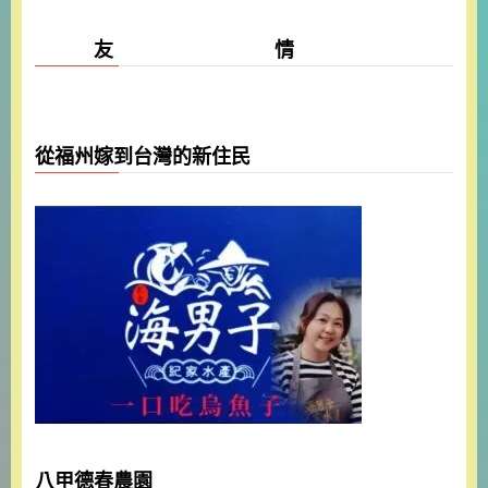
友 情
從福州嫁到台灣的新住民
八甲德春農園