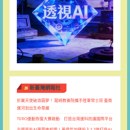
新臺灣網報社
折翼天使破浪圓夢！ 龍崎教養院攜手陸軍常士班 ​臺南
運河划出生命尊嚴
TERO運動恢復大賽啟動 打造台灣運科防護國際平台
全國首批AI筆電進校園！黃偉哲加碼投入2.7億打造AI