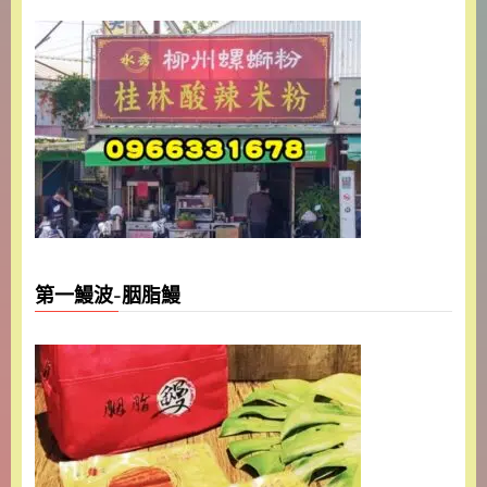
第一鰻波-胭脂鰻