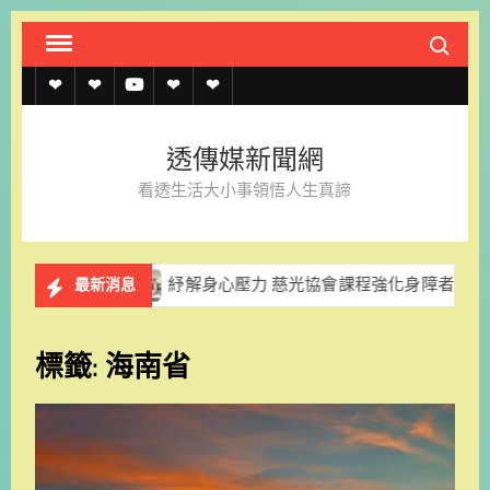
Skip
Search fo
to
content
透
透
透
聯
官
傳
傳
傳
絡
方
透傳媒新聞網
媒
媒
媒
我
LINE
看透生活大小事領悟人生真諦
規
線
youtube
們
約
上
紓解身心壓力 慈光協會課程強化身障者婚姻情感經營能力
最新消息
記
者
標籤:
海南省
名
單