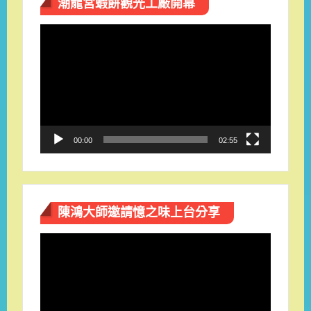
潮龍宮蝦餅觀光工廠開幕
視
訊
播
放
器
00:00
02:55
陳鴻大師邀請憶之味上台分享
視
訊
播
放
器