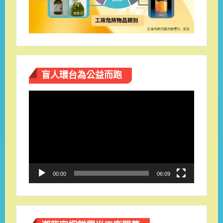
盲人環台​為公益而跑
視
訊
播
放
器
00:00
06:09