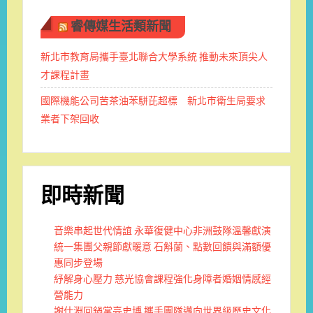
睿傳媒生活類新聞
新北市教育局攜手臺北聯合大學系統 推動未來頂尖人
才課程計畫
國際機能公司苦茶油苯駢芘超標 新北市衛生局要求
業者下架回收
即時新聞
音樂串起世代情誼 永華復健中心非洲鼓隊溫馨獻演
統一集團父親節獻暖意 石斛蘭、點數回饋與滿額優
惠同步登場
紓解身心壓力 慈光協會課程強化身障者婚姻情感經
營能力
謝仕淵回鍋掌臺史博 攜手團隊邁向世界級歷史文化