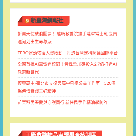
新臺灣網報社
折翼天使破浪圓夢！ 龍崎教養院攜手陸軍常士班 ​臺南
運河划出生命尊嚴
TERO運動恢復大賽啟動 打造台灣運科防護國際平台
全國首批AI筆電進校園！黃偉哲加碼投入2.7億打造AI
教育新世代
復興高中-臺北市立復興高中飛艇公益工作室 520溫
馨傳情實踐三好精神
苗栗移民署愛與守護同行 新住民手作精油學防詐
工廠危險物品申報與查核制度