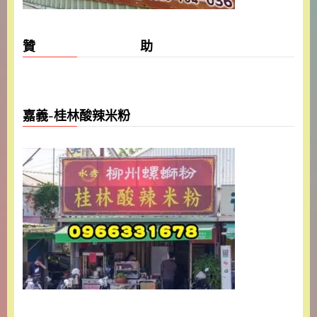
贊 助
嘉義-桂林酸辣米粉