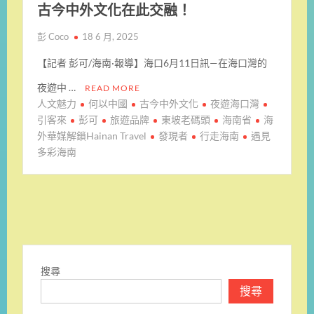
古今中外文化在此交融！
彭 Coco
18 6 月, 2025
【記者 彭可/海南·報導】海口6月11日訊—在海口灣的
夜遊中 …
READ MORE
人文魅力
何以中國
古今中外文化
夜遊海口灣
引客來
彭可
旅遊品牌
東坡老碼頭
海南省
海
外華媒解鎖Hainan Travel
發現者
行走海南
遇見
多彩海南
搜尋
搜尋