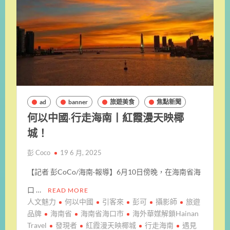
ad
banner
旅遊美食
焦點新聞
何以中國·行走海南丨紅霞漫天映椰
城！
彭 Coco
19 6 月, 2025
【記者 彭CoCo/海南·報導】6月10日傍晚，在海南省海
口 …
READ MORE
人文魅力
何以中國
引客來
彭可
攝影師
旅遊
品牌
海南省
海南省海口市
海外華媒解鎖Hainan
Travel
發現者
紅霞漫天映椰城
行走海南
遇見