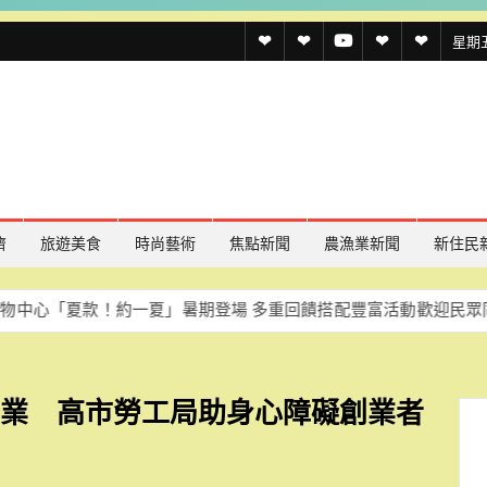
透
透
透
聯
官
星期五,
傳
傳
傳
絡
方
媒
媒
媒
我
LINE
規
線
youtube
們
約
上
記
濟
旅遊美食
時尚藝術
焦點新聞
農漁業新聞
新住民
者
款！約一夏」暑期登場 多重回饋搭配豐富活動歡迎民眾同樂
慈濟
名
單
專業 高市勞工局助身心障礙創業者