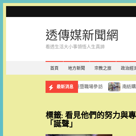
Skip
to
content
透傳媒新聞網
看透生活大小事領悟人生真諦
首頁
地方新聞
宗教之旅
政治經
務計畫 8月29日辦理講座暨職場參訪
南紡購物中心「夏
最新消息
標籤:
看見他們的努力與
「誕聲」