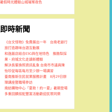
暑假時光體驗山城璀璨夜色
即時新聞
《台文怪物》免費展出一年 台南老爺行
旅打造趣味台語互動展
和逸飯店結合ESG與在地特色 推酪梨採
果、府城文化走讀新體驗
解決長輩換照資訊亂象 台南市市議員陳
怡珍促每區每月至少辦一場講習
臺南推新住民就業服務計畫 8月29日辦
理講座暨職場參訪
南紡購物中心「夏款！約一夏」暑期登場
多重回饋搭配豐富活動歡迎民眾同樂