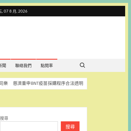
 07 8 月, 2026
Search for:
新聞
聯絡我們
點閱率
重申BNT疫苗採購程序合法透明 盼司法釐清真相
科林助
搜尋
搜尋