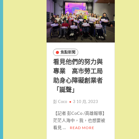
焦點新聞
看見他們的努力與
專業 高市勞工局
助身心障礙創業者
「誕聲」
彭 Coco
3 10 月, 2023
【記者 彭CoCo /高雄報導】
茫茫人海中，我，也想要被
看見 …
READ MORE