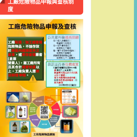
工廠危險物品申報與查核制
度