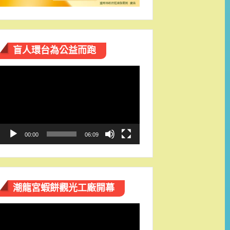
盲人環台​為公益而跑
視
訊
播
放
器
00:00
06:09
潮龍宮蝦餅觀光工廠開幕
視
訊