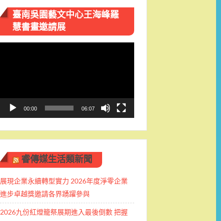
臺南吳園藝文中心王海峰羅
慧書畫邀請展
視
訊
播
放
器
00:00
06:07
睿傳媒生活類新聞
展現企業永續轉型實力 2026年度淨零企業
進步卓越獎邀請各界踴躍參與
2026九份紅燈籠祭展期進入最後倒數 把握