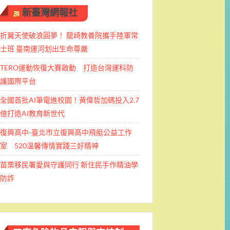
新臺灣網報社
折翼天使破浪圓夢！ 龍崎教養院攜手陸軍常
士班 ​臺南運河划出生命尊嚴
TERO運動恢復大賽啟動 打造台灣運科防
護國際平台
全國首批AI筆電進校園！黃偉哲加碼投入2.7
億打造AI教育新世代
復興高中-臺北市立復興高中飛艇公益工作
室 520溫馨傳情實踐三好精神
苗栗移民署愛與守護同行 新住民手作精油學
防詐