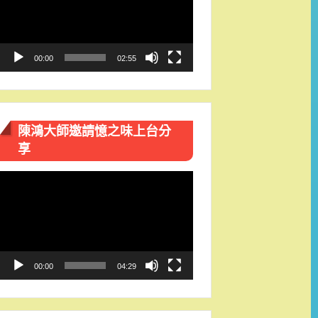
播
放
器
00:00
02:55
陳鴻大師邀請憶之味上台分
享
視
訊
播
放
器
00:00
04:29