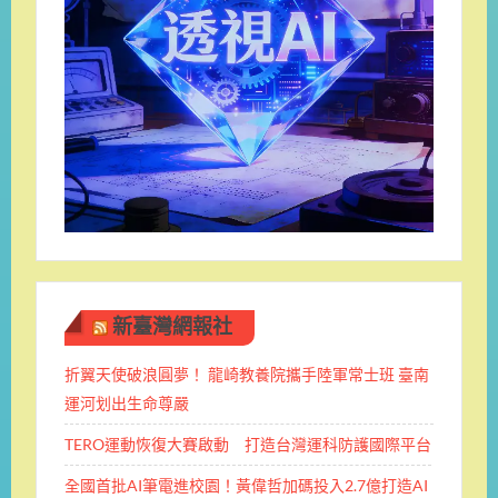
新臺灣網報社
折翼天使破浪圓夢！ 龍崎教養院攜手陸軍常士班 ​臺南
運河划出生命尊嚴
TERO運動恢復大賽啟動 打造台灣運科防護國際平台
全國首批AI筆電進校園！黃偉哲加碼投入2.7億打造AI