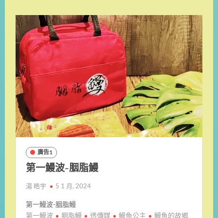
廣告1
第一鰻波-胭脂鰻
湯 皓宇
5 1 月, 2024
第一鰻波-胭脂鰻
第一鰻波
胭脂鰻
透傳媒
鰻魚公主
鰻魚的故鄉