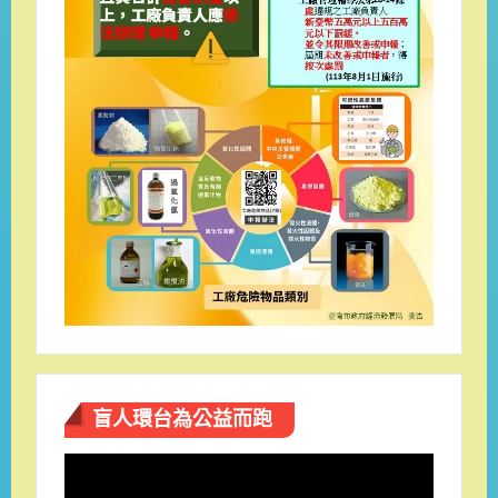
盲人環台​為公益而跑
視
訊