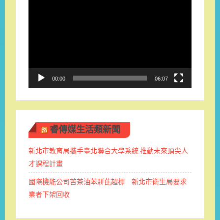
視
訊
播
放
器
00:00
06:07
睿傳媒生活類新聞
新北市教育局攜手臺北聯合大學系統 推動未來頂尖人
才課程計畫
國際機能公司苦茶油苯駢芘超標 新北市衛生局要求
業者下架回收