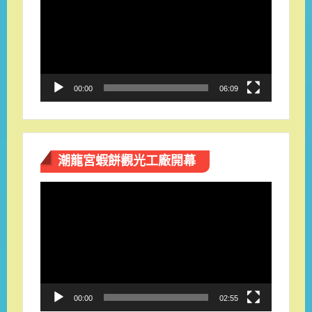
播
放
器
00:00
06:09
潮龍宮蝦餅觀光工廠開幕
視
訊
播
放
器
00:00
02:55