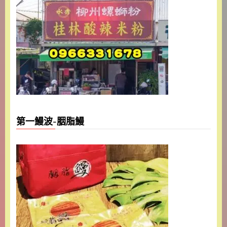
第一鰻波-胭脂鰻