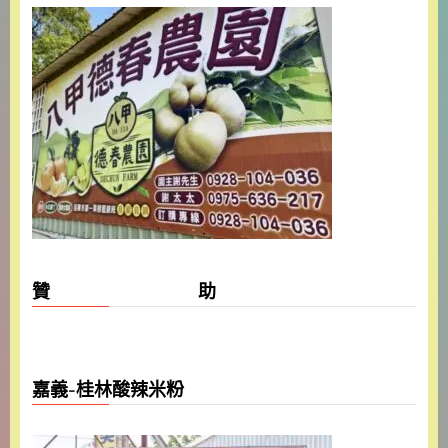
贊 助
嘉義-桂林酸辣米粉