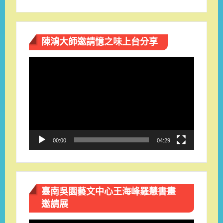
陳鴻大師邀請憶之味上台分享
視
訊
播
放
器
00:00
04:29
臺南吳園藝文中心王海峰羅慧書畫
邀請展