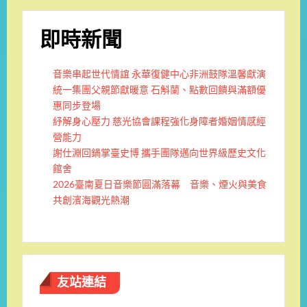
即時新聞
音樂串起世代情誼 永華復健中心非洲鼓隊溫馨獻演
統一集團父親節獻暖意 石斛蘭、點數回饋與滿額優
惠同步登場
紓解身心壓力 慈光協會課程強化身障者婚姻情感經
營能力
謝仕淵回鍋掌臺史博 攜手團隊邁向世界級歷史文化
館舍
2026臺南夏日音樂節圓滿落幕 音樂、煙火與美食
共創濱海觀光熱潮
友站連結