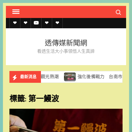
Skip
Search fo
to
content
透
透
透
聯
官
傳
傳
傳
絡
方
透傳媒新聞網
媒
媒
媒
我
LINE
看透生活大小事領悟人生真諦
規
線
youtube
們
約
上
創濱海觀光熱潮
強化後備戰力 台南市府赴南科實中慰問
最新消息
記
者
標籤:
第一鰻波
名
單