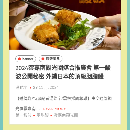
banner
旅遊美食
2024雲嘉南觀光圈媒合推廣會 第一鰻
波公開秘密 外銷日本的頂級胭脂鰻
湯 皓宇
29 11 月, 2024
【透傳媒/特派記者湯皓宇/雲林採訪報導】由交通部觀
光署雲嘉南 …
READ MORE
第一鰻波
胭脂鰻
雲嘉南觀光圈