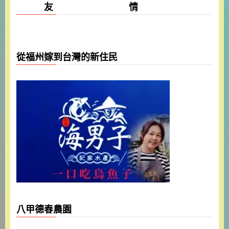
友 情
從福州嫁到台灣的新住民
八甲德春農園