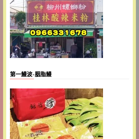
第一鰻波-胭脂鰻