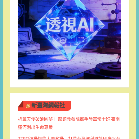
新臺灣網報社
折翼天使破浪圓夢！ 龍崎教養院攜手陸軍常士班 ​臺南
運河划出生命尊嚴
TERO運動恢復大賽啟動 打造台灣運科防護國際平台