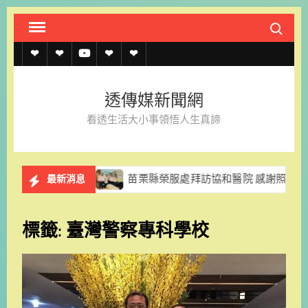
Skip
Search fo
to
content
透
透
透
聯
官
傳
傳
傳
絡
方
透傳媒新聞網
媒
媒
媒
我
LINE
看透生活大小事領悟人生真諦
規
線
youtube
們
約
上
就業
苗栗縣榮服處拜訪協和醫院 感謝照顧本地榮民眷
最新消息
記
者
標籤:
臺灣警察專科學校
名
單