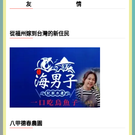
友 情
從福州嫁到台灣的新住民
八甲德春農園