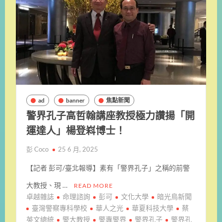
ad
banner
焦點新聞
警界孔子高哲翰講座教授極力讚揚「開
運達人」楊登嵙博士！
彭 Coco
25 6 月, 2025
【記者 彭可/臺北報導】素有「警界孔子」之稱的前警
大教授、現 …
READ MORE
卓越雜誌
命理諮詢
彭可
文化大學
暗光鳥新聞
臺灣警察專科學校
華人之光
華夏科技大學
蔡
英文總統
警大教授
警專警界
警界孔子
警界孔