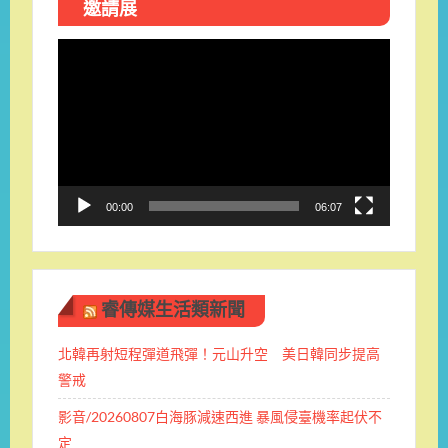
邀請展
視
訊
播
放
器
00:00
06:07
睿傳媒生活類新聞
北韓再射短程彈道飛彈！元山升空 美日韓同步提高
警戒
影音/20260807白海豚減速西進 暴風侵臺機率起伏不
定