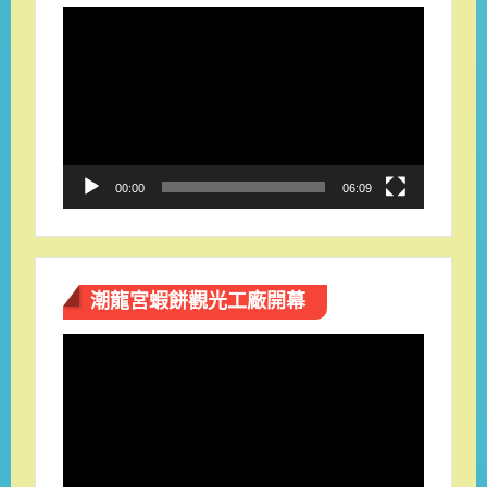
視
訊
播
放
器
00:00
06:09
潮龍宮蝦餅觀光工廠開幕
視
訊
播
放
器