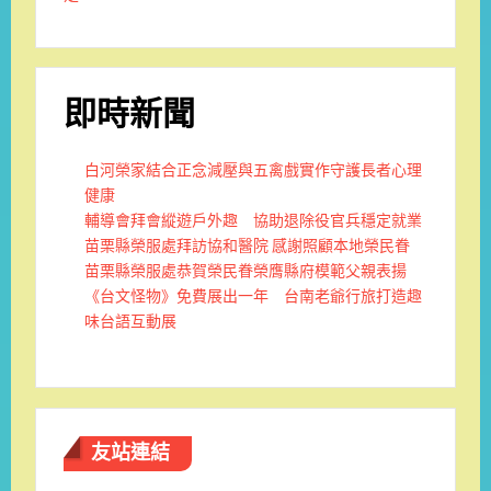
即時新聞
白河榮家結合正念減壓與五禽戲實作守護長者心理
健康
輔導會拜會縱遊戶外趣 協助退除役官兵穩定就業
苗栗縣榮服處拜訪協和醫院 感謝照顧本地榮民眷
苗栗縣榮服處恭賀榮民眷榮膺縣府模範父親表揚
《台文怪物》免費展出一年 台南老爺行旅打造趣
味台語互動展
友站連結