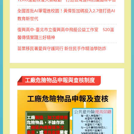
全國首批AI筆電進校園！黃偉哲加碼投入2.7億打造AI
教育新世代
復興高中-臺北市立復興高中飛艇公益工作室 520溫
馨傳情實踐三好精神
苗栗移民署愛與守護同行 新住民手作精油學防詐
工廠危險物品申報與查核制度