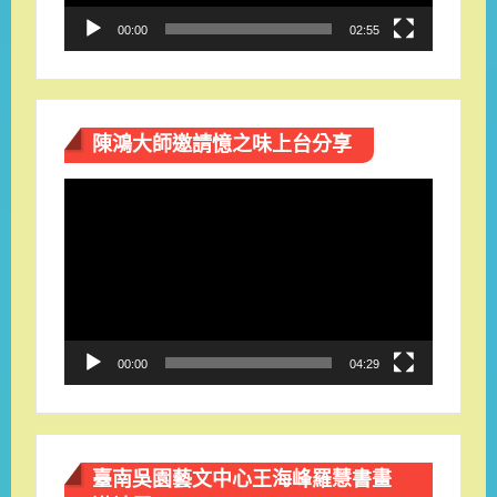
00:00
02:55
陳鴻大師邀請憶之味上台分享
視
訊
播
放
器
00:00
04:29
臺南吳園藝文中心王海峰羅慧書畫