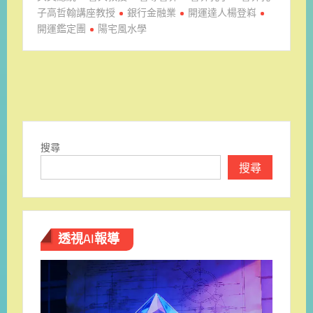
子高哲翰講座教授
銀行金融業
開運達人楊登嵙
開運鑑定團
陽宅風水學
搜尋
搜尋
透視AI報導