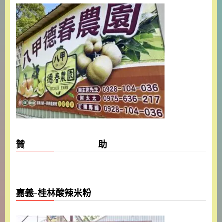
贊 助
嘉義-桂林酸辣米粉