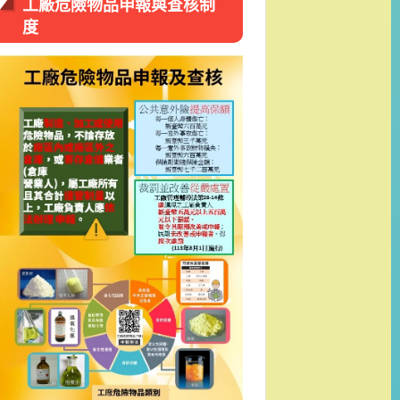
工廠危險物品申報與查核制
度