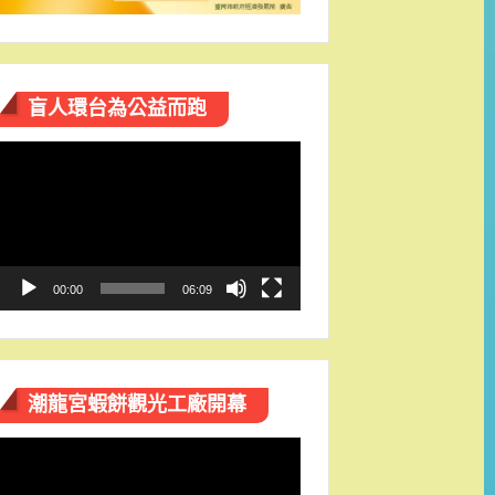
盲人環台​為公益而跑
視
訊
播
放
器
00:00
06:09
潮龍宮蝦餅觀光工廠開幕
視
訊