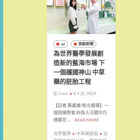
ad
焦點新聞
為世界醫學發展創
造新的藍海市場 下
一個護國神山 中草
藥的胚胎工程
彭 Coco
6 4 月, 2024
【記者 黃義雄/新北報導】一
個因緣際會,科技人汪蘭玲巧
遇蘭花 …
READ MORE
世界醫學
中草藥胚胎
台