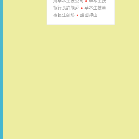
灣華本生技公司
華本生技
執行長許能舜
華本生技董
事長汪蘭珍
護國神山