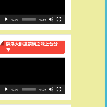
播
放
器
00:00
02:55
陳鴻大師邀請憶之味上台分
享
視
訊
播
放
器
00:00
04:29