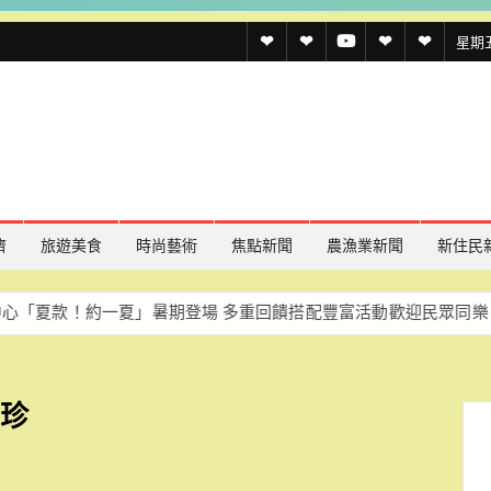
透
透
透
聯
官
星期五,
傳
傳
傳
絡
方
媒
媒
媒
我
LINE
規
線
youtube
們
約
上
記
濟
旅遊美食
時尚藝術
焦點新聞
農漁業新聞
新住民
者
！約一夏」暑期登場 多重回饋搭配豐富活動歡迎民眾同樂
慈濟重
名
單
蘭珍