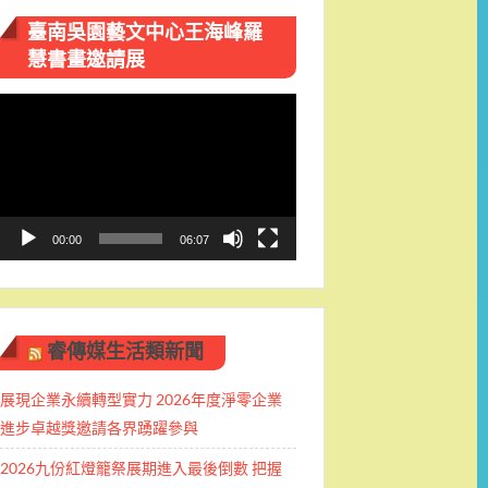
臺南吳園藝文中心王海峰羅
慧書畫邀請展
視
訊
播
放
器
00:00
06:07
睿傳媒生活類新聞
展現企業永續轉型實力 2026年度淨零企業
進步卓越獎邀請各界踴躍參與
2026九份紅燈籠祭展期進入最後倒數 把握