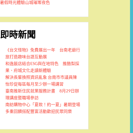
暑假時光體驗山城璀璨夜色
即時新聞
《台文怪物》免費展出一年 台南老爺行
旅打造趣味台語互動展
和逸飯店結合ESG與在地特色 推酪梨採
果、府城文化走讀新體驗
解決長輩換照資訊亂象 台南市市議員陳
怡珍促每區每月至少辦一場講習
臺南推新住民就業服務計畫 8月29日辦
理講座暨職場參訪
南紡購物中心「夏款！約一夏」暑期登場
多重回饋搭配豐富活動歡迎民眾同樂