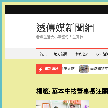
Skip
to
content
透傳媒新聞網
看透生活大小事領悟人生真諦
首頁
地方新聞
宗教之旅
政治經
計畫 8月29日辦理講座暨職場參訪
南紡購物中心「夏款
最新消息
標籤:
華本生技董事長汪