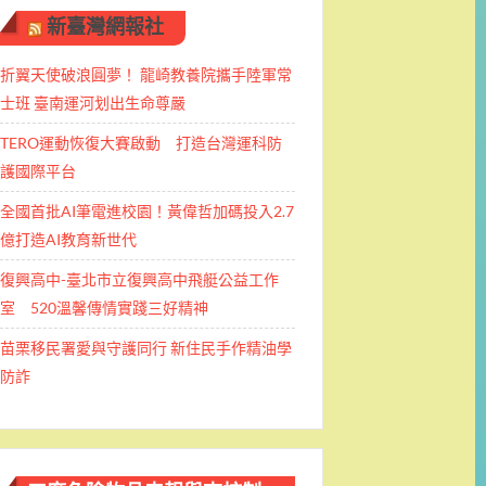
新臺灣網報社
折翼天使破浪圓夢！ 龍崎教養院攜手陸軍常
士班 ​臺南運河划出生命尊嚴
TERO運動恢復大賽啟動 打造台灣運科防
護國際平台
全國首批AI筆電進校園！黃偉哲加碼投入2.7
億打造AI教育新世代
復興高中-臺北市立復興高中飛艇公益工作
室 520溫馨傳情實踐三好精神
苗栗移民署愛與守護同行 新住民手作精油學
防詐