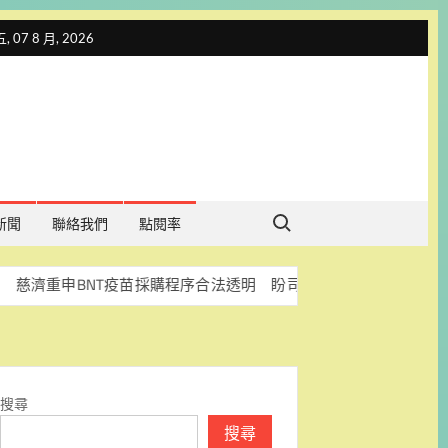
 07 8 月, 2026
Search for:
新聞
聯絡我們
點閱率
申BNT疫苗採購程序合法透明 盼司法釐清真相
科林助聽
搜尋
搜尋