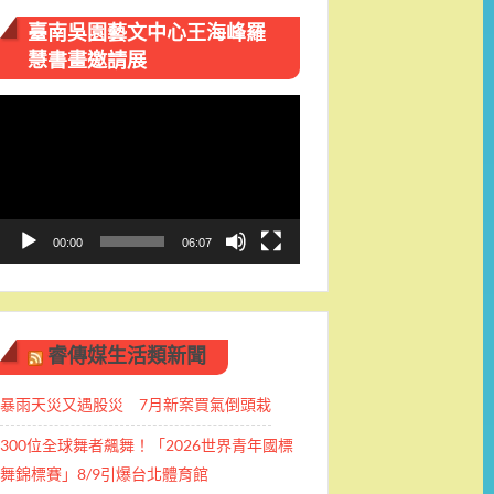
臺南吳園藝文中心王海峰羅
慧書畫邀請展
視
訊
播
放
器
00:00
06:07
睿傳媒生活類新聞
暴雨天災又遇股災 7月新案買氣倒頭栽
300位全球舞者飆舞！「2026世界青年國標
舞錦標賽」8/9引爆台北體育館