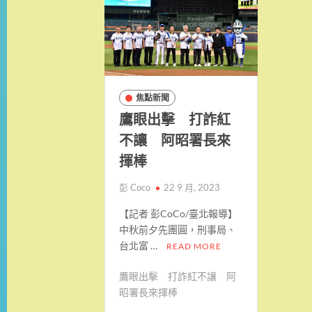
焦點新聞
鷹眼出擊 打詐紅
不讓 阿昭署長來
揮棒
彭 Coco
22 9 月, 2023
【記者 彭CoCo/臺北報導】
中秋前夕先團圓，刑事局、
台北富 …
READ MORE
鷹眼出擊 打詐紅不讓 阿
昭署長來揮棒