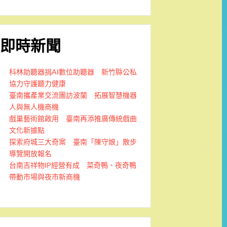
即時新聞
科林助聽器捐AI數位助聽器 新竹縣公私
協力守護聽力健康
臺南攜產業交流團訪波蘭 拓展智慧機器
人與無人機商機
戲巢藝術館啟用 臺南再添推廣傳統戲曲
文化新據點
探索府城三大奇案 臺南「陳守娘」散步
導覽開放報名
台南吉祥物IP經營有成 菜奇鴨、夜奇鴨
帶動市場與夜市新商機