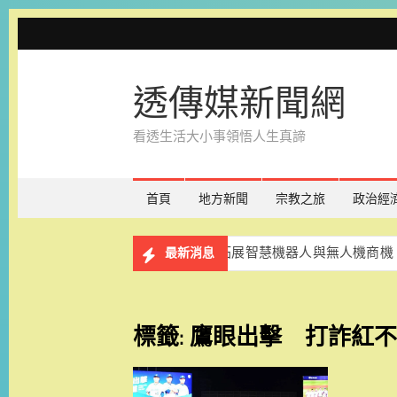
Skip
to
content
透傳媒新聞網
看透生活大小事領悟人生真諦
首頁
地方新聞
宗教之旅
政治經
南攜產業交流團訪波蘭 拓展智慧機器人與無人機商機
戲
最新消息
標籤:
鷹眼出擊 打詐紅