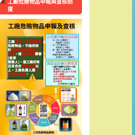
工廠危險物品申報與查核制
度