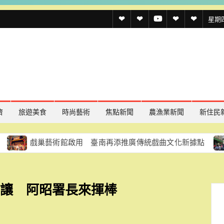
透
透
透
聯
官
星期四,
傳
傳
傳
絡
方
媒
媒
媒
我
LINE
規
線
youtube
們
約
上
記
濟
旅遊美食
時尚藝術
焦點新聞
農漁業新聞
新住民
者
巢藝術館啟用 臺南再添推廣傳統戲曲文化新據點
探索府
名
單
不讓 阿昭署長來揮棒