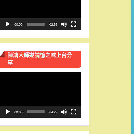
播
放
器
00:00
02:55
陳鴻大師邀請憶之味上台分
享
視
訊
播
放
器
00:00
04:29