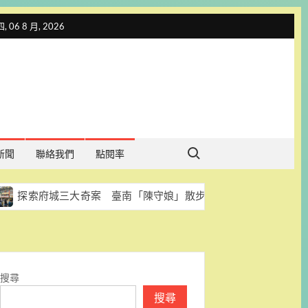
 06 8 月, 2026
Search for:
新聞
聯絡我們
點閱率
城三大奇案 臺南「陳守娘」散步導覽開放報名
台南吉祥
搜尋
搜尋