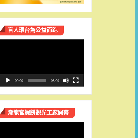
盲人環台​為公益而跑
視
訊
播
放
器
00:00
06:09
潮龍宮蝦餅觀光工廠開幕
視
訊