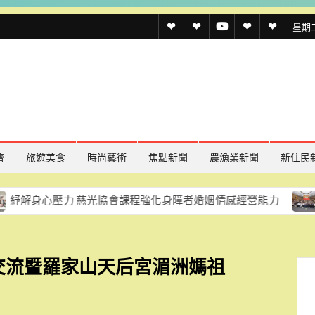
透
透
透
聯
官
星期二,
傳
傳
傳
絡
方
媒
媒
媒
我
LINE
規
線
youtube
們
約
上
記
濟
旅遊美食
時尚藝術
焦點新聞
農漁業新聞
新住民
者
壓力 慈光協會課程強化身障者婚姻情感經營能力
謝仕淵回
名
單
化交流暨羅家山天后宮湄洲媽祖