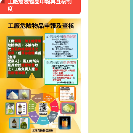
工廠危險物品申報與查核制
度