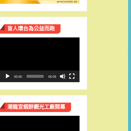
盲人環台​為公益而跑
視
訊
播
放
器
00:00
06:09
潮龍宮蝦餅觀光工廠開幕
視
訊