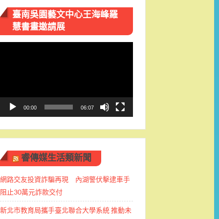
臺南吳園藝文中心王海峰羅
慧書畫邀請展
視
訊
播
放
器
00:00
06:07
睿傳媒生活類新聞
網路交友投資詐騙再現 內湖警伏擊逮車手
阻止30萬元詐款交付
新北市教育局攜手臺北聯合大學系統 推動未