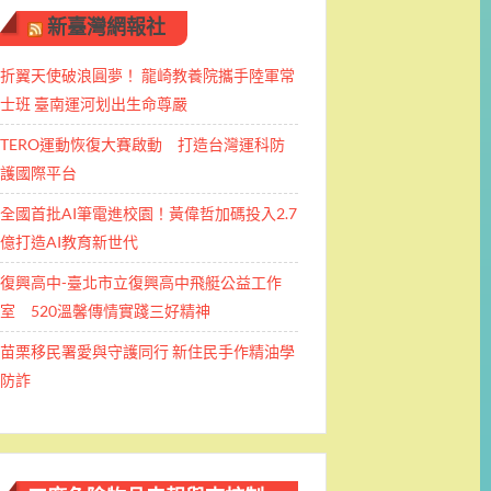
新臺灣網報社
折翼天使破浪圓夢！ 龍崎教養院攜手陸軍常
士班 ​臺南運河划出生命尊嚴
TERO運動恢復大賽啟動 打造台灣運科防
護國際平台
全國首批AI筆電進校園！黃偉哲加碼投入2.7
億打造AI教育新世代
復興高中-臺北市立復興高中飛艇公益工作
室 520溫馨傳情實踐三好精神
苗栗移民署愛與守護同行 新住民手作精油學
防詐