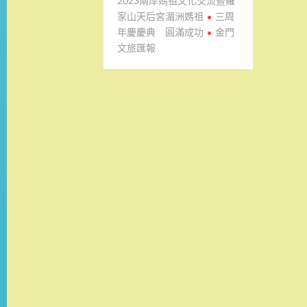
2023兩岸媽祖文化交流暨羅
家山天后宮湄洲媽祖
三周
年慶慶典 圓滿成功
金門
文旅匯報