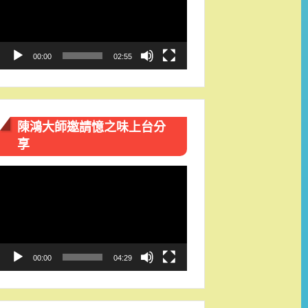
播
放
器
00:00
02:55
陳鴻大師邀請憶之味上台分
享
視
訊
播
放
器
00:00
04:29