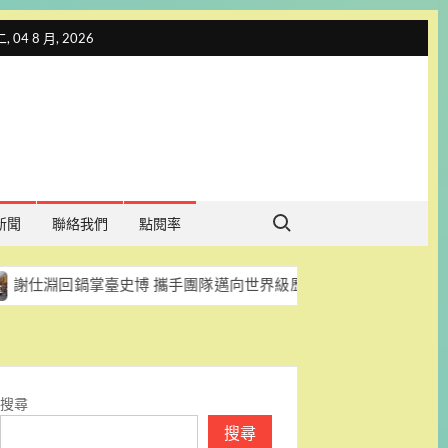
 04 8 月, 2026
Search for:
新聞
聯絡我們
點閱率
鍋掌臺史博 攜手團隊邁向世界級歷史文化館舍
2026臺
搜尋
搜尋