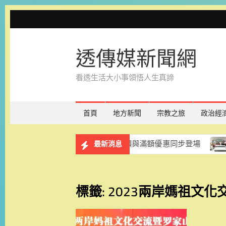
Skip
to
content
透傳媒新聞網
看透生活大小事領悟人生真諦
首頁
地方新聞
宗教之旅
政治經
節獻暖意 石斛蘭、點數回饋與滿額優惠同步登場
紓解身心
最新消息
標籤:
2023兩岸媽祖文