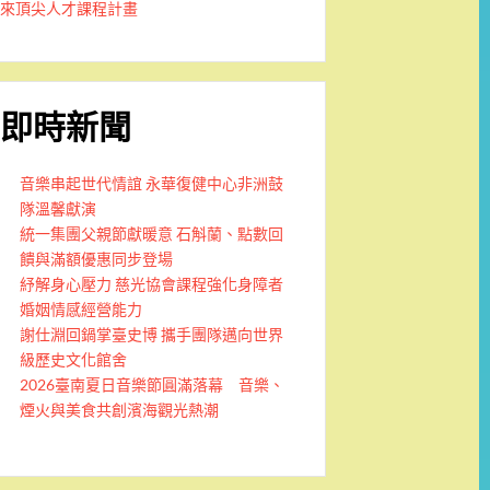
來頂尖人才課程計畫
即時新聞
音樂串起世代情誼 永華復健中心非洲鼓
隊溫馨獻演
統一集團父親節獻暖意 石斛蘭、點數回
饋與滿額優惠同步登場
紓解身心壓力 慈光協會課程強化身障者
婚姻情感經營能力
謝仕淵回鍋掌臺史博 攜手團隊邁向世界
級歷史文化館舍
2026臺南夏日音樂節圓滿落幕 音樂、
煙火與美食共創濱海觀光熱潮