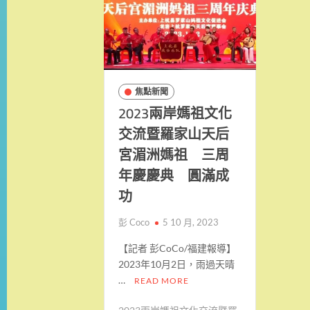
焦點新聞
2023兩岸媽祖文化
交流暨羅家山天后
宮湄洲媽祖 三周
年慶慶典 圓滿成
功
彭 Coco
5 10 月, 2023
【記者 彭CoCo/福建報導】
2023年10月2日，雨過天晴
…
READ MORE