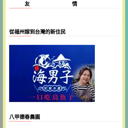
友 情
從福州嫁到台灣的新住民
八甲德春農園