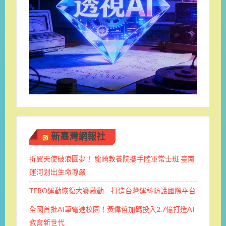
新臺灣網報社
折翼天使破浪圓夢！ 龍崎教養院攜手陸軍常士班 ​臺南
運河划出生命尊嚴
TERO運動恢復大賽啟動 打造台灣運科防護國際平台
全國首批AI筆電進校園！黃偉哲加碼投入2.7億打造AI
教育新世代