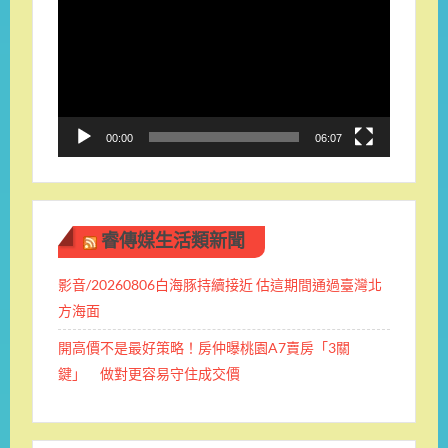
訊
播
放
器
00:00
06:07
睿傳媒生活類新聞
影音/20260806白海豚持續接近 估這期間通過臺灣北
方海面
開高價不是最好策略！房仲曝桃園A7賣房「3關
鍵」 做對更容易守住成交價