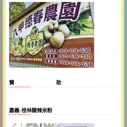
贊 助
嘉義-桂林酸辣米粉