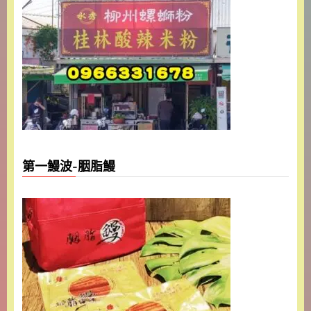
第一鰻波-胭脂鰻