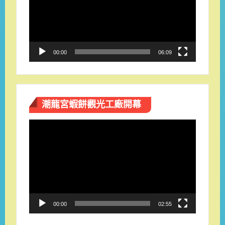
放
器
00:00
06:09
潮龍宮蝦餅觀光工廠開幕
視
訊
播
放
器
00:00
02:55