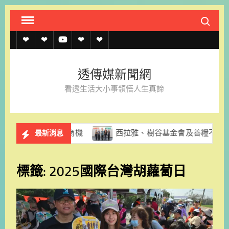
Skip
Search fo
to
content
透
透
透
聯
官
傳
傳
傳
絡
方
透傳媒新聞網
媒
媒
媒
我
LINE
看透生活大小事領悟人生真諦
規
線
youtube
們
約
上
夜市新商機
西拉雅、樹谷基金會及善糧不二獲國家環境教育
最新消息
記
者
標籤:
2025國際台灣胡蘿蔔日
名
單