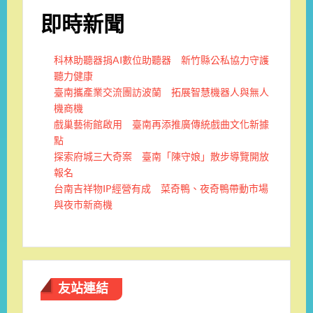
即時新聞
科林助聽器捐AI數位助聽器 新竹縣公私協力守護
聽力健康
臺南攜產業交流團訪波蘭 拓展智慧機器人與無人
機商機
戲巢藝術館啟用 臺南再添推廣傳統戲曲文化新據
點
探索府城三大奇案 臺南「陳守娘」散步導覽開放
報名
台南吉祥物IP經營有成 菜奇鴨、夜奇鴨帶動市場
與夜市新商機
友站連結