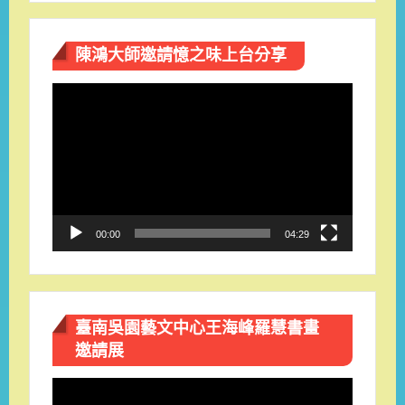
陳鴻大師邀請憶之味上台分享
視
訊
播
放
器
00:00
04:29
臺南吳園藝文中心王海峰羅慧書畫
邀請展
視