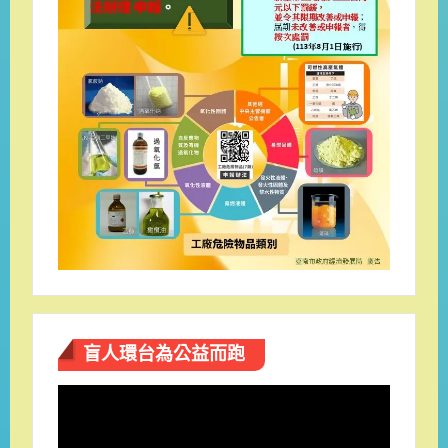
盲人環台​為公益而跑
視
訊
播