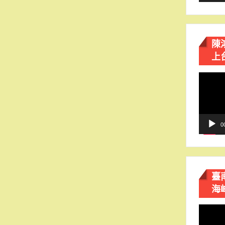
陳
上
視
訊
播
放
器
0
臺
海
視
訊