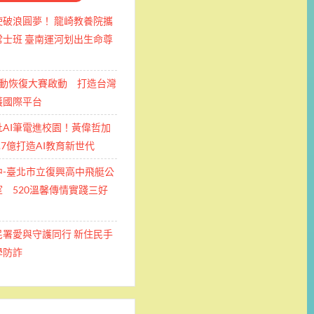
使破浪圓夢！ 龍崎教養院攜
士班 ​臺南運河划出生命尊
運動恢復大賽啟動 打造台灣
護國際平台
批AI筆電進校園！黃偉哲加
.7億打造AI教育新世代
中-臺北市立復興高中飛艇公
 520溫馨傳情實踐三好
民署愛與守護同行 新住民手
學防詐