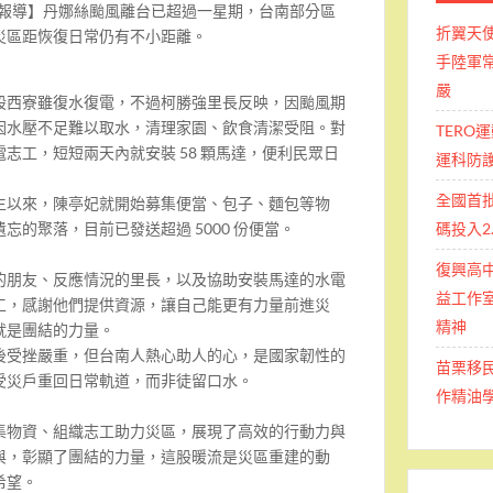
報導】
丹娜絲颱風離台已超過一星期，台南部分區
折翼天
災區距恢復日常仍有不小距離。
手陸軍常
嚴
股西寮雖復水復電，不過柯勝強里長反映，因颱風期
因水壓不足難以取水，清理家園、飲食清潔受阻。對
TERO
志工，短短兩天內就安裝 58 顆馬達，便利民眾日
運科防
全國首
生以來，陳亭妃就開始募集便當、包子、麵包等物
碼投入2
忘的聚落，目前已發送超過 5000 份便當。
復興高
的朋友、反應情況的里長，以及協助安裝馬達的水電
益工作室
工，感謝他們提供資源，讓自己能更有力量前進災
精神
就是團結的力量。
後受挫嚴重，但台南人熱心助人的心，是國家韌性的
苗栗移
受災戶重回日常軌道，而非徒留口水。
作精油
集物資、組織志工助力災區，展現了高效的行動力與
與，彰顯了團結的力量，這股暖流是災區重建的動
希望。