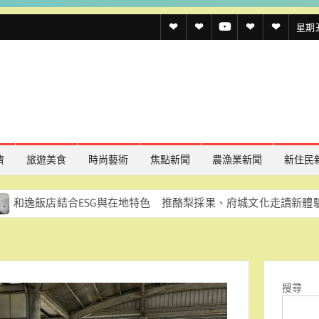
透
透
透
聯
官
星期五,
傳
傳
傳
絡
方
媒
媒
媒
我
LINE
規
線
youtube
們
約
上
記
濟
旅遊美食
時尚藝術
焦點新聞
農漁業新聞
新住民
者
結合ESG與在地特色 推酪梨採果、府城文化走讀新體驗
名
單
搜尋