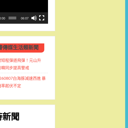
0:00
06:07
睿傳媒生活類新聞
射短程彈道飛彈！元山升
日韓同步提高警戒
0260807白海豚減速西進 暴
機率起伏不定
時新聞