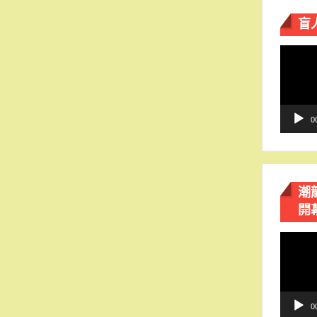
盲
視
訊
播
放
器
0
潮
開
視
訊
播
放
器
0