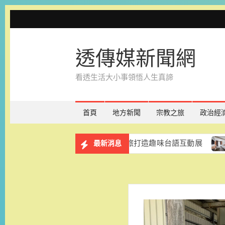
Skip
to
content
透傳媒新聞網
看透生活大小事領悟人生真諦
首頁
地方新聞
宗教之旅
政治經
免費展出一年 台南老爺行旅打造趣味台語互動展
和逸飯店
最新消息