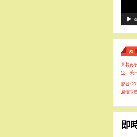
播
放
器
0
北韓再
空 美
影音/2
風侵臺
即