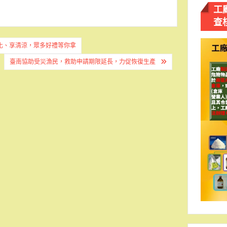
工
查
化、享清涼，眾多好禮等你拿
臺南協助受災漁民，救助申請期限延長，力促恢復生產