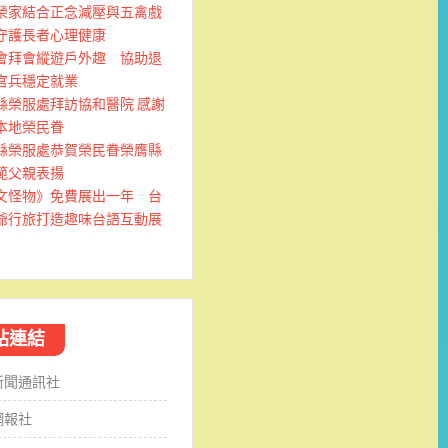
榮家結合正念減壓與五禽戲
守護長者心理健康
會拜會縱遊戶外趣 協助退
官兵穩定就業
縣榮服處拜訪協和醫院 感謝
本地榮民眷
縣榮服處恭賀榮民眷榮膺縣
範父親表揚
文怪物》免費展出一年 台
爺行旅打造趣味台語互動展
站連結
新聞通訊社
網報社