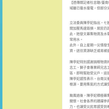
【透傳媒記者杜忠聰/臺南
域雖已復水復電，但部分
立法委員陳亭妃指出，七
間加壓馬達毀損，居民仍
此，她發文募集物資及水電
常用水。
此外，自上星期一災情發
資，送往資源缺乏或易被遺
陳亭妃特別感謝捐贈物資
志工、獅子會專業師兄志
區，即時幫助受災戶，這
陳亭妃感性表示，台南災
根源，要用集氣的方式讓
颱風過後，陳亭妃積極募
關懷。社會各界的踴躍參
力，也讓受災民眾感受到