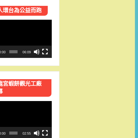
人環台​為公益而跑
0:00
06:09
龍宮蝦餅觀光工廠
幕
0:00
02:55