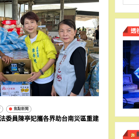
透
濟
焦點新聞
法委員陳亭妃攜各界助台南災區重建