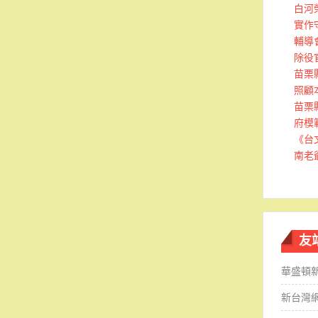
白河
實作
輔導
除役
苗栗
照顧
苗栗
府模
《台
南老
友
華盛頓
新台灣