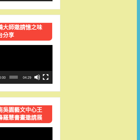
鴻大師邀請憶之味
台分享
0:00
04:29
南吳園藝文中心王
峰羅慧書畫邀請展