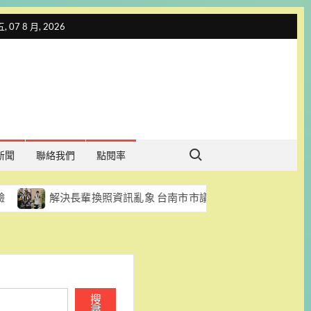
 07 8 月, 2026
Search for:
新聞
聯絡我們
點閱率
解決長輩換照資訊亂象 台南市市議員陳怡珍促每區每月至少辦一場講
搜
尋