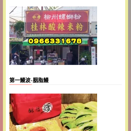
第一鰻波-胭脂鰻