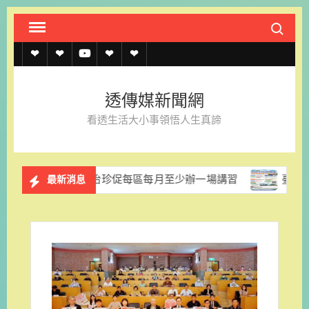
Skip
Search fo
to
content
透
透
透
聯
官
傳
傳
傳
絡
方
透傳媒新聞網
媒
媒
媒
我
LINE
看透生活大小事領悟人生真諦
規
線
youtube
們
約
上
議員陳怡珍促每區每月至少辦一場講習
臺南推新住民就業服務
最新消息
記
者
名
單