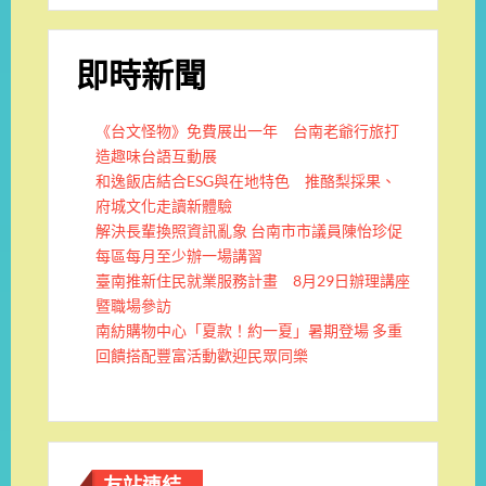
即時新聞
《台文怪物》免費展出一年 台南老爺行旅打
造趣味台語互動展
和逸飯店結合ESG與在地特色 推酪梨採果、
府城文化走讀新體驗
解決長輩換照資訊亂象 台南市市議員陳怡珍促
每區每月至少辦一場講習
臺南推新住民就業服務計畫 8月29日辦理講座
暨職場參訪
南紡購物中心「夏款！約一夏」暑期登場 多重
回饋搭配豐富活動歡迎民眾同樂
友站連結