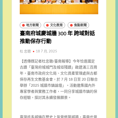
地方新聞
文化教育
焦點新聞
臺南府城慶城牆 300 年 跨域對話
推動保存行動
杜 忠聰
18 7 月, 2025
【透傳媒記者杜忠聰/臺南報導】今年恰逢國定
古蹟「臺灣府城城門及城垣殘蹟」啟建滿三百周
年，臺南市政府文化局、文化資產管理處與古都
保存再生文教基金會，於 7 月 18 日至 20 日聯合
舉辦「2025 城牆市鎮論壇」。活動邀集國內外
專家學者與實務工作者，一同分享城牆市鎮的保
存經驗，探討其永續發展願景。
臺灣許多城鎮在歷史上皆曾修築城牆，臺南也曾