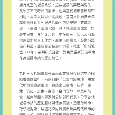
擁有完整的城牆系統。這些城牆的興建與消失，
反映了不同時代的需求，也與當代城市發展緊密
相連。為深入探討相關議題，臺南文化局自去年
起積極推動系列紀念活動，包括舉辦「雙城論
壇」，串聯「臺南 400」與「府城建城 300」的
歷史記憶。今年 2 月起，更在麻豆、新化及府城
地區舉辦願景工作坊，廣納市民意見，凝聚城牆
保存共識，並結合公私部門力量，推出「府城城
垣 300 年」系列紀念活動，讓民眾重新認識臺南
作為城牆市鎮的歷史地位。
為期三天的論壇將在臺南市文資保存研究中心國
際會議廳舉行。前兩日的「公部門版論壇」由文
化局與文資處主辦，邀請來自臺南、新竹、臺
北、高雄、屏東、嘉義、金門等地，以及新加
坡、越南等國的專家與公私部門代表，分享各地
城牆市鎮的歷史脈絡與保存實踐。透過跨城市、
跨領域對話，論壇將探討城牆市鎮與現代城市的
關係，並共同發表「城牆市鎮保存宣言」，為未