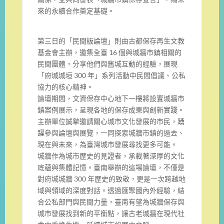
來的永續合作奠定基礎。
第三日的「民間版論壇」則由古都保存再生文教
基金會主辦，邀集全臺 16 個與城牆市鎮相關的
民間團體，分享他們與舊城互動的經驗，展現
「府城城垣 300 年」系列活動中民間倡議、公私
協力的核心精神。
論壇期間，文資保存中心地下一樓將設置城牆市
鎮案例展示，呈現各地的保存成果與創新實踐。
主辦單位誠摯邀請關心城市文化發展的市民，踴
躍參與論壇與展覽，一同探索城牆市鎮的過去、
現在與未來，為臺灣城市發展尋找更多可能。
城牆作為城市歷史的見證者，承載著深厚的文化
底蘊與集體記憶。臺南舉辦的這場論壇，不僅是
對府城城牆 300 年歷史的致敬，更是一次跨越地
域與領域的深度對話。透過匯聚國內外經驗，結
合公私部門與民間力量，臺南有望為城牆保存與
城市發展找到新的平衡點，讓古老城牆在現代社