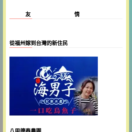
友 情
從福州嫁到台灣的新住民
八甲德春農園