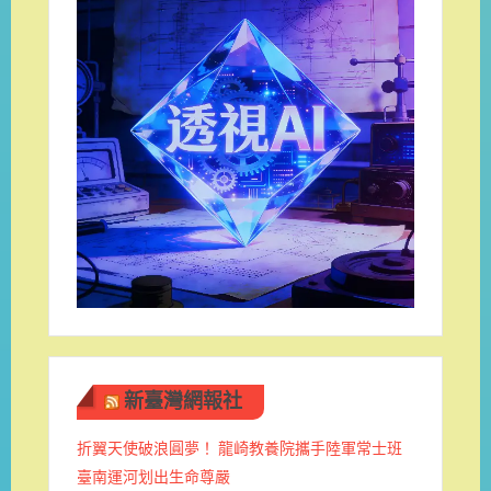
新臺灣網報社
折翼天使破浪圓夢！ 龍崎教養院攜手陸軍常士班 ​
臺南運河划出生命尊嚴