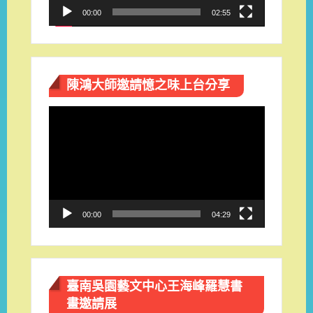
00:00
02:55
陳鴻大師邀請憶之味上台分享
視
訊
播
放
器
00:00
04:29
臺南吳園藝文中心王海峰羅慧書
畫邀請展