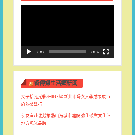
視
訊
播
放
器
00:00
06:07
睿傳媒生活類新聞
女子拾光光彩SHINE耀 新北市婦女大學成果展市
府熱鬧舉行
侯友宜赴瑞芳推動山海城市建設 強化礦業文化與
地方觀光品牌