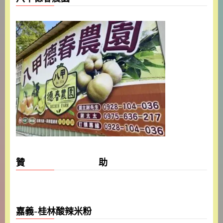
贊 助
嘉義-桂林酸辣米粉