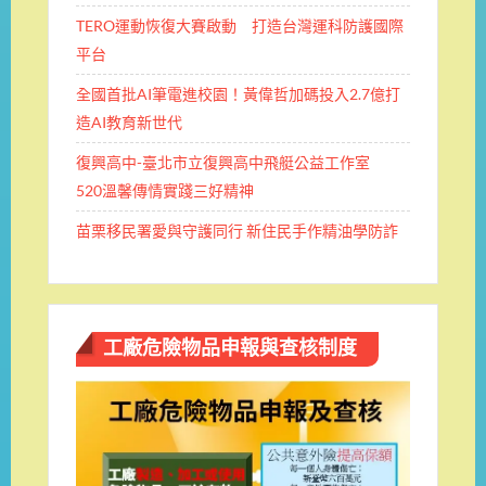
TERO運動恢復大賽啟動 打造台灣運科防護國際
平台
全國首批AI筆電進校園！黃偉哲加碼投入2.7億打
造AI教育新世代
復興高中-臺北市立復興高中飛艇公益工作室
520溫馨傳情實踐三好精神
苗栗移民署愛與守護同行 新住民手作精油學防詐
工廠危險物品申報與查核制度