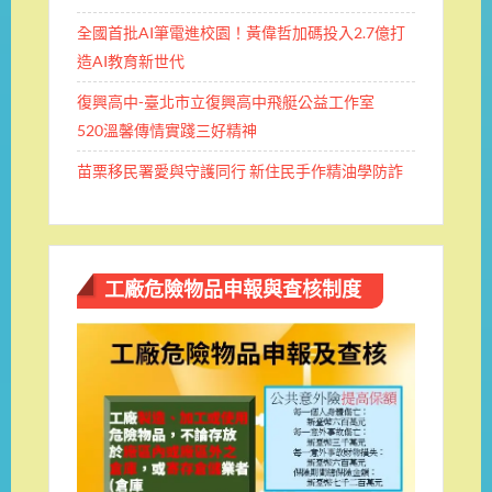
全國首批AI筆電進校園！黃偉哲加碼投入2.7億打
造AI教育新世代
復興高中-臺北市立復興高中飛艇公益工作室
520溫馨傳情實踐三好精神
苗栗移民署愛與守護同行 新住民手作精油學防詐
工廠危險物品申報與查核制度