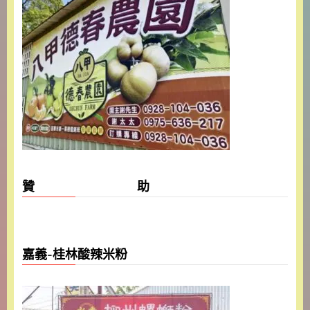
贊 助
嘉義-桂林酸辣米粉