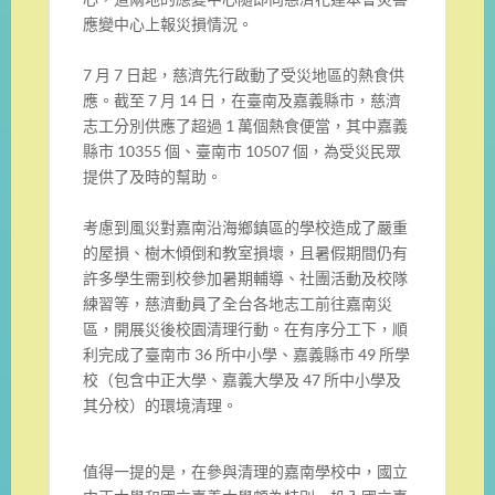
應變中心上報災損情況。
7 月 7 日起，慈濟先行啟動了受災地區的熱食供
應。截至 7 月 14 日，在臺南及嘉義縣市，慈濟
志工分別供應了超過 1 萬個熱食便當，其中嘉義
縣市 10355 個、臺南市 10507 個，為受災民眾
提供了及時的幫助。
考慮到風災對嘉南沿海鄉鎮區的學校造成了嚴重
的屋損、樹木傾倒和教室損壞，且暑假期間仍有
許多學生需到校參加暑期輔導、社團活動及校隊
練習等，慈濟動員了全台各地志工前往嘉南災
區，開展災後校園清理行動。在有序分工下，順
利完成了臺南市 36 所中小學、嘉義縣市 49 所學
校（包含中正大學、嘉義大學及 47 所中小學及
其分校）的環境清理。
值得一提的是，在參與清理的嘉南學校中，國立