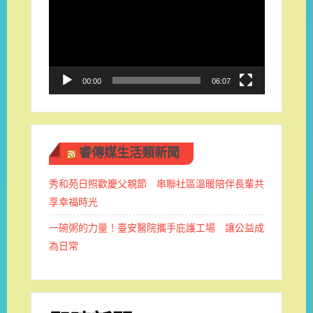
播
放
器
00:00
06:07
睿傳媒生活類新聞
秀和苑日照歡慶父親節 串聯社區溫暖陪伴長輩共
享幸福時光
一碗粥的力量！臺安醫院攜手庇護工場 讓公益成
為日常