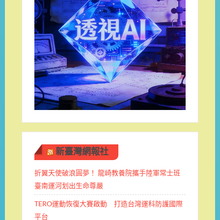
新臺灣網報社
折翼天使破浪圓夢！ 龍崎教養院攜手陸軍常士班 ​
臺南運河划出生命尊嚴
TERO運動恢復大賽啟動 打造台灣運科防護國際
平台