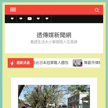
Skip
Search fo
to
content
透
透
透
聯
官
傳
傳
傳
絡
方
透傳媒新聞網
媒
媒
媒
我
LINE
看透生活大小事領悟人生真諦
規
線
youtube
們
約
上
格里拉推出日本冠軍職人麵包
陳嘉伶律師創立易勝法律事務
最新消息
記
者
名
單