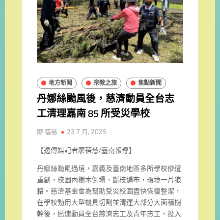
地方新聞
宗教之旅
焦點新聞
丹娜絲颱風後，慈濟動員全台志
工清理嘉南 85 所受災學校
廖 蓓慈
23 7 月, 2025
【透傳媒記者廖蓓慈/臺南報導】
丹娜絲颱風過境，嘉義及臺南地區多所學校慘遭
重創，校園內樹木倒塌、斷枝遍布，環境一片狼
藉。慈濟基金會為幫助受災校園盡快恢復整潔，
在學校動用大型機具切割並清運大部分大面積樹
幹後，迅速動員全台慈濟志工及青年志工，投入