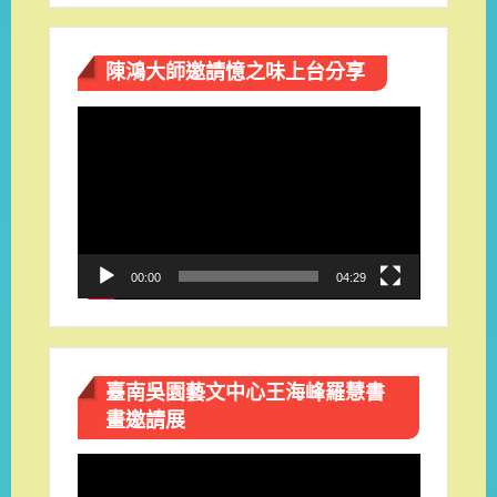
陳鴻大師邀請憶之味上台分享
視
訊
播
放
器
00:00
04:29
臺南吳園藝文中心王海峰羅慧書
畫邀請展
視
訊