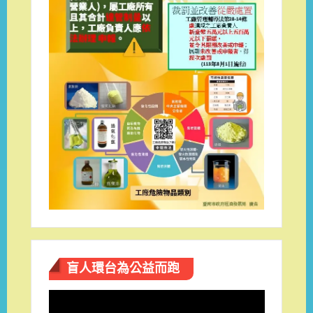
盲人環台​為公益而跑
視