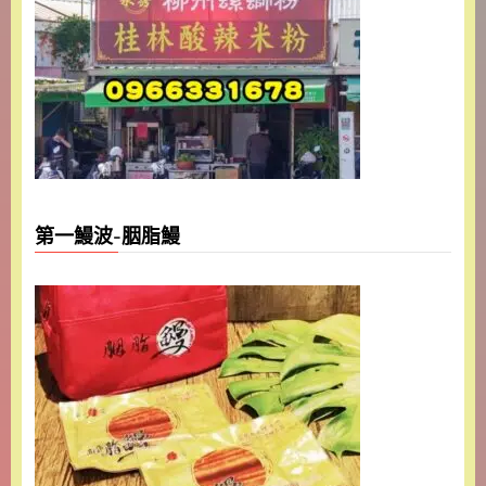
第一鰻波-胭脂鰻