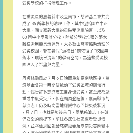
受災學校的打掃清理工作。
在重災區的嘉義縣市及臺南市，慈濟基金會共完
成了 85 所學校的清理工作，其中包括國立中正
大學、國立嘉義大學的重點受災學院區，以及
83 所中小學及其分校。除部分學校堆積的落木
雜枝需用機具清運外，大多數由慈濟協助清理的
受災校園，都在暑假 “返校日” 前恢復了 “校園無
落木、環境已清理” 的學習空間，為這些受災校
園注入了希望與力量。
丹娜絲颱風於 7 月 6 日晚間重創嘉南地區後，慈
濟基金會第一時間便啟動了受災區域的關懷行
動。儘管許多慈濟志工自身也受災，甚至成為嚴
重或中度受災戶，但在颱風登陸後，嘉南縣市的
慈濟志工仍及時向當地應變中心回報災後狀況。
7 月 7 日，也就是災後首日，當地慈濟志工在確
保安全的前提下，前往各居住社區查看受災情
況，並將信息回報給慈濟嘉義及臺南災害應變中
心，這兩地的應變中心隨即向慈濟花蓮本會災害