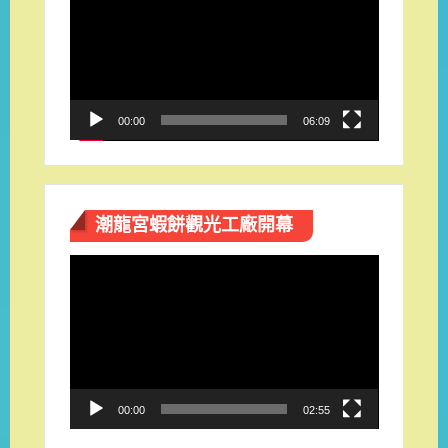
訊
播
放
器
00:00
06:09
潮龍宮蝦餅觀光工廠開幕
視
訊
播
放
器
00:00
02:55