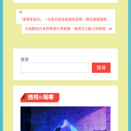
文
章
「毒駕零容忍」！台南市加強查緝與宣導，降低毒駕風險
導
台南歡迎日本修學旅行考察團，展現文化魅力與熱情
覽
搜尋
搜尋
透視AI報導