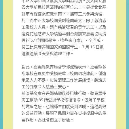
中正大學和國立嘉義大學頗為特別。投入國立嘉
義大學新民校區清理的近百位志工，是從北北基
縣市專程搭乘遊覽車南下，攜帶工具參與清理
的。而中正大學校園受創範圍較大，除了慈濟志
工及校方人員，還有慈濟號召的青年志工，以及
遠從花蓮慈濟大學繞過半個台灣前來嘉義協助清
理的 57 位國際學生，這些來自南非、辛巴威、
莫三比克等非洲國家的國際學生，7 月 15 日抵
達後連續 3 天參與清理工作。
對此，嘉義縣教育局督學郭淑雅表示，嘉義縣多
所學校在風災中受損嚴重，校園環境雜亂，偏遠
地區人力不足，災後清理工作進展緩慢，慈濟志
工的到來令人感動且安心。
慈濟基金會在丹娜絲颱風後迅速行動，動員眾多
志工幫助 85 所受災學校恢復環境，既解了學校
的燃眉之急，也讓師生們感受到溫暖。這種高效
的公益行動，展現了民間力量在災後復原中的重
要作用，為社會樹立了榜樣。