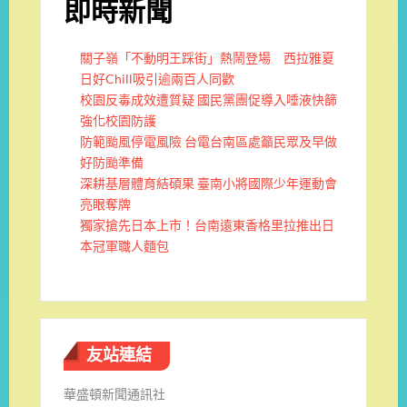
即時新聞
關子嶺「不動明王踩街」熱鬧登場 西拉雅夏
日好Chill吸引逾兩百人同歡
校園反毒成效遭質疑 國民黨團促導入唾液快篩
強化校園防護
防範颱風停電風險 台電台南區處籲民眾及早做
好防颱準備
深耕基層體育結碩果 臺南小將國際少年運動會
亮眼奪牌
獨家搶先日本上市！台南遠東香格里拉推出日
本冠軍職人麵包
友站連結
華盛頓新聞通訊社