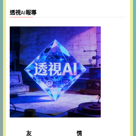
透視AI報導
友 情