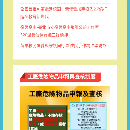
全國首批AI筆電進校園！黃偉哲加碼投入2.7億打
造AI教育新世代
復興高中-臺北市立復興高中飛艇公益工作室
520溫馨傳情實踐三好精神
苗栗移民署愛與守護同行 新住民手作精油學防詐
工廠危險物品申報與查核制度