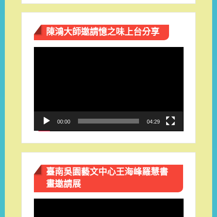
陳鴻大師邀請憶之味上台分享
視
訊
播
放
器
00:00
04:29
臺南吳園藝文中心王海峰羅慧書
畫邀請展
視
訊