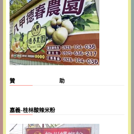
贊 助
嘉義-桂林酸辣米粉