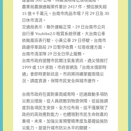
農業局農損通報案件累計 2417 件，預估損失超
15 億 4 千萬元。台南市肉品市場 7 月 29 日及 30
日休市清消。
交通局表示，聯外運輸正常，29 日台南市公共
自行車 Youbike2.0 租賃系統停運，大台南公車
依颱風班表行駛，小黃公車 29 日停駛，台南市
路邊停車路段 29 日暫停收費。垃圾收運方面，
台南市清潔隊 29 日全日停止服務。
台南市政府提醒市民關注氣象資訊，遇災情撥打
1999 或 119 求助，市府官網及「台南水情即時
通」會即時更新訊息。市府將持續掌握雨情災
況，調度資源，保障市民安全與城市運作。
台南市政府在面對豪雨威脅時，迅速啟動多項防
災救災措施，從人員疏散到物資保障，從設施調
度到各項民生安排，全方位布局。這不僅展現了
政府的高效應對能力，也體現對市民生命財產的
重視。未來，加強災害預警精準度及基礎設施防
災能力，是提升城市防災水平的關鍵。