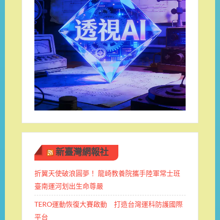
新臺灣網報社
折翼天使破浪圓夢！ 龍崎教養院攜手陸軍常士班 ​
臺南運河划出生命尊嚴
TERO運動恢復大賽啟動 打造台灣運科防護國際
平台