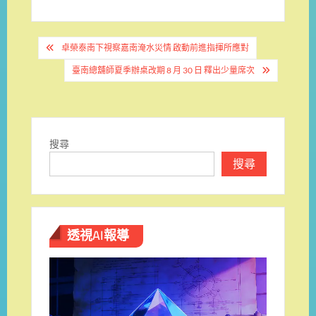
文
卓榮泰南下視察嘉南淹水災情 啟動前進指揮所應對
章
臺南總舖師夏季辦桌改期 8 月 30 日 釋出少量席次
導
覽
搜尋
搜尋
透視AI報導