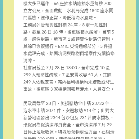
機大多已運作。66 座抽水站總抽水量每秒 700
立方公尺，全面啟動。水利局完成 1840 座水閘
門巡檢，運作正常，降低積淹水風險。
工務局列管預警性封橋 24 座，8 處一般性封
路，截至 28 日 18 時，後壁區積水緩解，目前 5
處一般性封路、新市區 1 處預警性封路仍管制，
其餘已恢復通行。EMIC 災情通報部分，5 件退
水處理完成，路面坑洞與路樹倒塌案件持續搶修
清障。
社會局截至 7 月 28 日 18:00，全市完成 10 區
299 人預防性疏散，7 區安置收容 50 人，其餘
249 人依親安置。轄內福利機構均未疏散或發生
事故，後壁區 3 家機構回報無淹水，人員安全。
民政局截至 28 日，災損慰助金申請 23722 件，
泡水車申請 3071 件，安遷救助 914 件；針對大
新營地區發出 2344 包沙包及 231 片防水擋板。
環保局為保清潔隊員安全，全市清潔隊 7 月 29
日停止垃圾收運。特殊廢棄物處理方面，石綿清
運量超 300 公噸，持續清除降低環境風險。