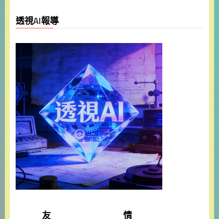
透視AI報導
友 情