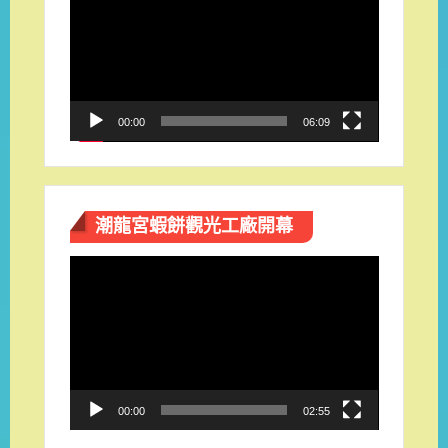
訊
播
放
器
00:00
06:09
潮龍宮蝦餅觀光工廠開幕
視
訊
播
放
器
00:00
02:55