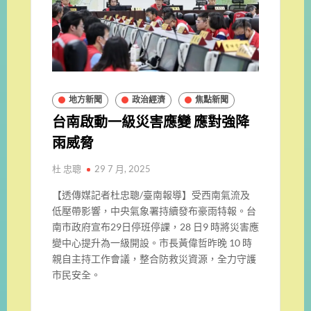
地方新聞
政治經濟
焦點新聞
台南啟動一級災害應變 應對強降
雨威脅
杜 忠聰
29 7 月, 2025
【透傳媒記者杜忠聰/臺南報導】
受西南氣流及
低壓帶影響，中央氣象署持續發布豪雨特報。台
南市政府宣布29日停班停課，28 日9 時將災害應
變中心提升為一級開設。市長黃偉哲昨晚 10 時
親自主持工作會議，整合防救災資源，全力守護
市民安全。