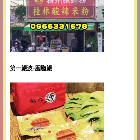
第一鰻波-胭脂鰻