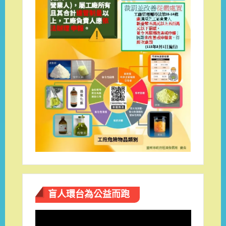
盲人環台​為公益而跑
視