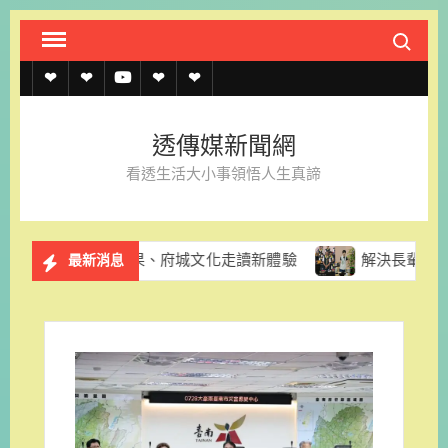
Skip
Search fo
to
content
透
透
透
聯
官
傳
傳
傳
絡
方
透傳媒新聞網
媒
媒
媒
我
LINE
看透生活大小事領悟人生真諦
規
線
youtube
們
約
上
酪梨採果、府城文化走讀新體驗
解決長輩換照資訊亂象 台南
最新消息
記
者
名
單