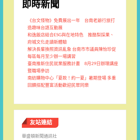
即時新聞
《台文怪物》免費展出一年 台南老爺行旅打
造趣味台語互動展
和逸飯店結合ESG與在地特色 推酪梨採果、
府城文化走讀新體驗
解決長輩換照資訊亂象 台南市市議員陳怡珍促
每區每月至少辦一場講習
臺南推新住民就業服務計畫 8月29日辦理講座
暨職場參訪
南紡購物中心「夏款！約一夏」暑期登場 多重
回饋搭配豐富活動歡迎民眾同樂
友站連結
華盛頓新聞通訊社