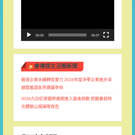
播
放
器
00:00
06:07
睿傳媒生活類新聞
展現企業永續轉型實力 2026年度淨零企業進步卓
越獎邀請各界踴躍參與
2026九份紅燈籠祭展期進入最後倒數 把握暑假時
光體驗山城璀璨夜色