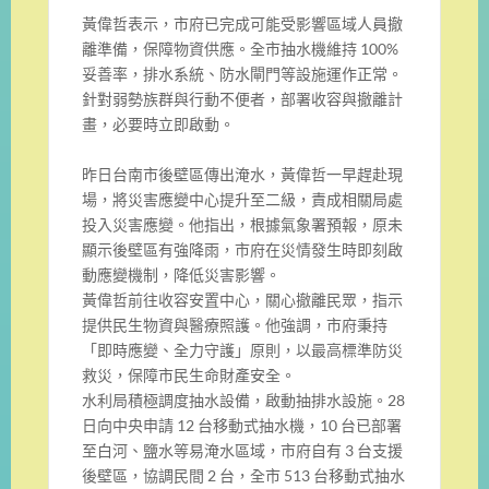
黃偉哲表示，市府已完成可能受影響區域人員撤
離準備，保障物資供應。全市抽水機維持 100%
妥善率，排水系統、防水閘門等設施運作正常。
針對弱勢族群與行動不便者，部署收容與撤離計
畫，必要時立即啟動。
昨日台南市後壁區傳出淹水，黃偉哲一早趕赴現
場，將災害應變中心提升至二級，責成相關局處
投入災害應變。他指出，根據氣象署預報，原未
顯示後壁區有強降雨，市府在災情發生時即刻啟
動應變機制，降低災害影響。
黃偉哲前往收容安置中心，關心撤離民眾，指示
提供民生物資與醫療照護。他強調，市府秉持
「即時應變、全力守護」原則，以最高標準防災
救災，保障市民生命財產安全。
水利局積極調度抽水設備，啟動抽排水設施。28
日向中央申請 12 台移動式抽水機，10 台已部署
至白河、鹽水等易淹水區域，市府自有 3 台支援
後壁區，協調民間 2 台，全市 513 台移動式抽水