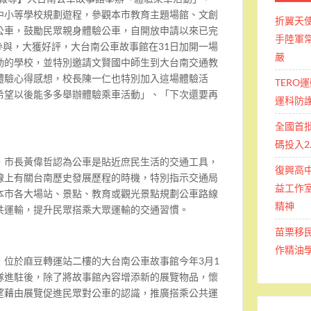
中小等學校規劃遊程，參觀本市教育主題場館、文創
折翼天
公車，鼓勵民眾親身體驗公車，
自開放申請以來已完
手陸軍常
參與，大獲好評，
大台南公車故事館在
31
日加開一場
嚴
動的學校，
並特別邀請文賢國中師生到大台南交通教
體
驗心得感想，校長陳一仁也特別加入這場體驗活
TERO
希望以後能多多舉辦體驗乘車活動」、「下次還要再
運科防
全國首
碼投入2
，
市長黃偉哲認為公車是貼近庶民生活的交通工具，
復興高
線上有關台南歷史發展歷程的時機，
特別指示交通局
益工作室
本市各大場站、景點、
教育或觀光景點規劃公車路線
精神
共運輸，
提升民眾搭乘大眾運輸的交通習慣。
苗栗移
作精油
，
位於麻豆轉運站二樓的大台南公車故事館今年
3
月
1
隊進駐後，除了將故事館內容增添新的展覽物品，
懷
望藉由展覽促進民眾對公車的認識，
推廣搭乘公共運