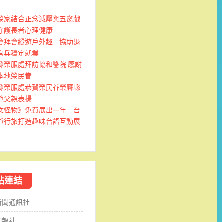
榮家結合正念減壓與五禽戲
守護長者心理健康
會拜會縱遊戶外趣 協助退
官兵穩定就業
縣榮服處拜訪協和醫院 感謝
本地榮民眷
縣榮服處恭賀榮民眷榮膺縣
範父親表揚
文怪物》免費展出一年 台
爺行旅打造趣味台語互動展
站連結
新聞通訊社
網報社