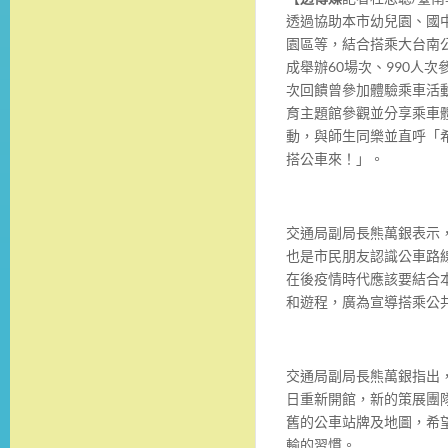
透過協助
本市幼兒園、
國
園區等，
結合搭乘大台南
成舉辦
60
場次、
990
人次
次回饋曾參加體驗乘車活
育主題館參觀並分享乘車
動，與師生同樂並直
呼「
搭公車來！
」。
交通局副局長熊萬銀表示
也是市民朋友認識公車路
在後疫情時代應該要結合
和遊程，廣為宣導搭乘公
交通局副局長熊萬銀指出
日重新開館，
新的策展團
舊的公車站牌及地圖，希
輸的習慣。