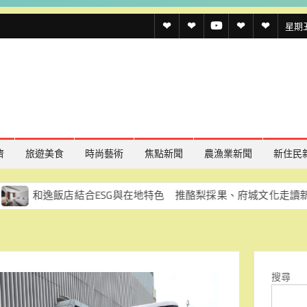
透
透
透
聯
官
星期五,
傳
傳
傳
絡
方
媒
媒
媒
我
LINE
規
線
youtube
們
約
上
記
濟
旅遊美食
時尚藝術
焦點新聞
農漁業新聞
新住民
者
飯店結合ESG與在地特色 推酪梨採果、府城文化走讀新體驗
名
單
搜尋