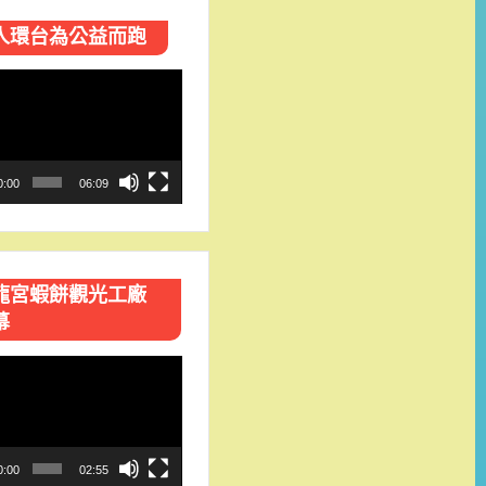
人環台​為公益而跑
0:00
06:09
龍宮蝦餅觀光工廠
幕
0:00
02:55