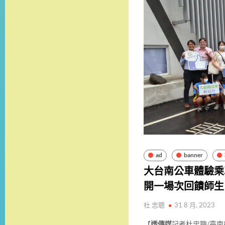
ad
banner
大台南公車體驗乘車
開一場次回饋師生
杜 忠聰
31 8 月, 2023
【
透傳媒
記者杜忠聰/臺