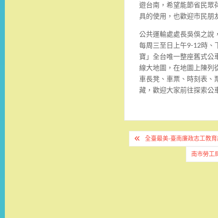
遊台南，
希望能節省民眾
具的使用，也歡迎市民朋
公共運輸處處長吳俁之說
每周三至日上午
9-12
時、
寶」
全台唯一整座舊式公
線大地圖，在地圖上陳列
車長凳、車票、時刻表、
藏，
歡迎大家前往探索公
文
全臺最美-臺南廉政志工教育
章
南市勞工
導
覽