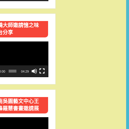
鴻大師邀請憶之味
台分享
0:00
04:29
南吳園藝文中心王
峰羅慧書畫邀請展