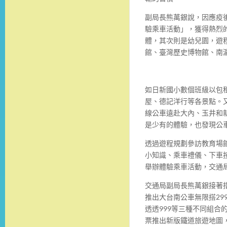
副局長熊萬銀說，因應疫
驗乘車活動」，獲得熱烈
體，其次則是幼兒園，
遊
館、
臺灣歷史博物館、南
如日新國小數個班級以包
屋、德記洋行等各景點。
線公車遠赴大內、玉井和
是少有的體驗，也發現公
透過遊程規劃參訪教育場
小知識、乘車禮儀、下車
舉辦體驗乘車活動，
交通
交通局副局長熊萬銀接著
推出大台南公車無限搭
29
透透
999
等三
種不同組合
票推出新版鐵道旅遊地圖