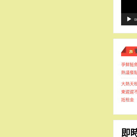
播
放
器
0
爭鮮鮭
熱議餐
大熱天
東遲遲
抵租金
即