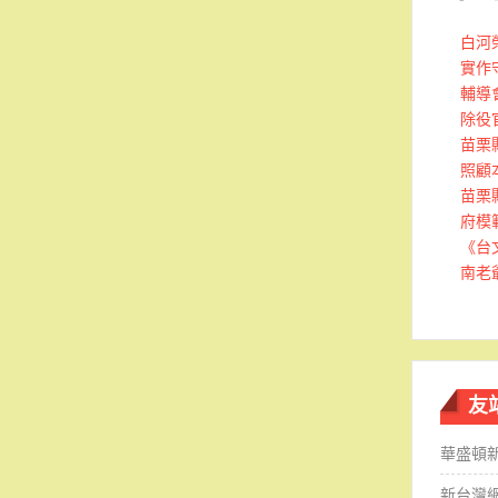
白河
實作
輔導
除役
苗栗
照顧
苗栗
府模
《台
南老
友
華盛頓
新台灣