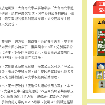
工
後旅遊風潮，大台南公車故事館舉辦「
大台南公車體
查
的迴響，
總共完成
60
場次，
其中參與最多的是國小團
程中最受歡迎的景點則是教育類，如交通教育主題
瀛天文館等。
租雙層巴士的方式，
暢遊安平區的安平古堡、安平樹
又如善化國小特教班、復興國中
118
班，
分別搭乘幹
新化等地。許多同學紛紛表示，
搭公車甚至雙層巴士
車很舒服、
從中發掘許多趣味。
館、文創園區及觀光景點，
搭乘公車又可以了解公車
按鈴、
查詢公車班次等，師生反映希望以後也能多多
局未來也將積極向中央爭取經費補助辦理。
指出，
配合行政院「
促進公共運輸使用方案」，本市
9
、
大台南公車
+
台鐵無限搭
399
及南高屏公共運輸走
的公共運輸通勤月票方案，
觀旅局也特別配合通勤月
，手持台鐵方案的
TPASS
月票卡就可以沿著鐵道輕鬆