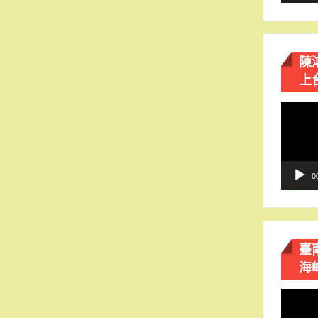
陳
上
視
訊
播
放
器
0
臺
海
視
訊