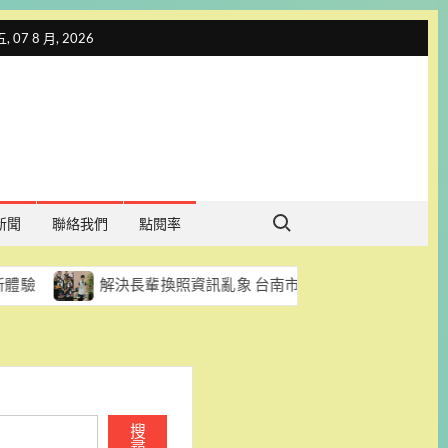
 07 8 月, 2026
Search for:
新聞
聯絡我們
點閱率
解決長輩換照資訊亂象 台南市市議員陳怡珍促每區每月至少辦一
搜
尋