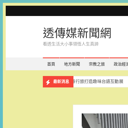
Skip
to
content
透傳媒新聞網
看透生活大小事領悟人生真諦
首頁
地方新聞
宗教之旅
政治經
》免費展出一年 台南老爺行旅打造趣味台語互動展
和逸
最新消息