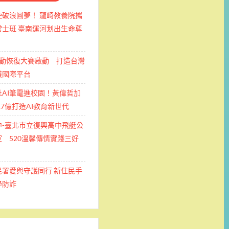
使破浪圓夢！ 龍崎教養院攜
士班 ​臺南運河划出生命尊
運動恢復大賽啟動 打造台灣
護國際平台
批AI筆電進校園！黃偉哲加
.7億打造AI教育新世代
中-臺北市立復興高中飛艇公
 520溫馨傳情實踐三好
民署愛與守護同行 新住民手
學防詐