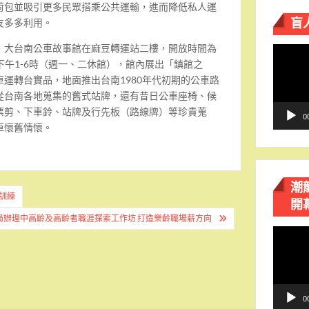
荷包並吸引更多民眾搭乘公共運輸，
進而降低私人運
盲
友多多利用。
，大台南公車故事館在麻豆轉運站二樓，
開放時間為
視
下午
1-6
時（週一、
二休館），館內展出「鎮館之
訊
車運轉台實品，地面推出台南
1980
年代初期
的公車路
播
從台南各地蒐集的舊式站牌，
還有昔日公車座椅、候
放
票剪、下車鈴、
站牌及行先板（路線牌）等珍貴蒐
器
0
車懷舊情懷。
潮
訓練
開
局辦理中高齡及高齡者職涯探索工作坊 打造樂齡職場薪方向
視
訊
播
放
器
0