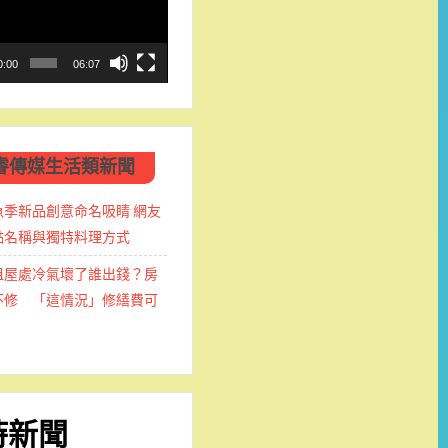
0:00
06:07
睿傳媒生活類新聞
魚季新品創意命名吸睛 網友
點名稱與獨特料理方式
租屋處冷氣壞了誰出錢？房
不修 「這情況」修繕費可
時新聞