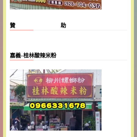
贊 助
嘉義-桂林酸辣米粉