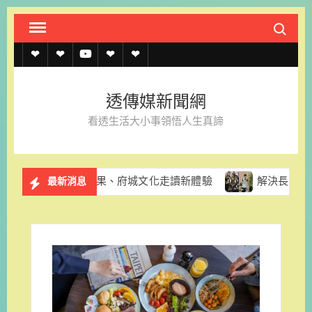
Skip
Search fo
to
content
透
透
透
聯
官
傳
傳
傳
絡
方
透傳媒新聞網
媒
媒
媒
我
LINE
看透生活大小事領悟人生真諦
規
線
youtube
們
約
上
推酪梨採果、府城文化走讀新體驗
解決長輩換照資訊亂象 
最新消息
記
者
名
單