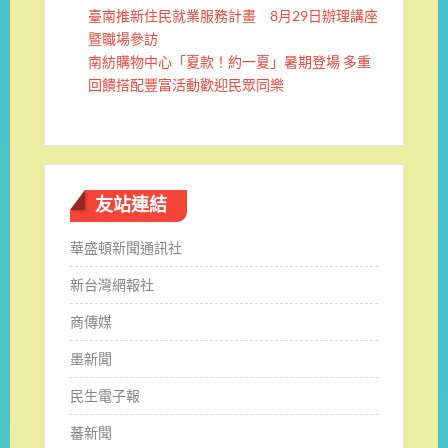
臺南推新住民就業服務計畫 8月29日辦理講座
暨職場參訪
南紡購物中心「夏款！約一夏」暑期登場 多重
回饋搭配豐富活動歡迎民眾同樂
友站連結
華盛頓新聞通訊社
新台灣網報社
商傳媒
墨新聞
民生電子報
蕃新聞