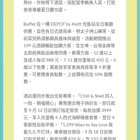
熱炒、炸物等下酒菜，搭配當季鮪魚入菜，打造
爸爸專屬夏日慶功宴。
Buffet 在一樓 DEPOT by Aloft 充能站全日餐廳
供應，菜色有日式燒鳥串、明太子烤山藥等，從
前菜到熱湯都頗具風味與誠意。活動期間推出
199 元酒類暢飲加購方案，含生啤、台灣金牌等
五款經典飲品無限供應。餐價方面，12 歲以上
及成人每位 888 元，7-11 歲兒童每位 450 元，6
歲以下免費；萬豪旅享家會員與房客享 9 折優
惠，可累積會員點數，上述價格另加 10% 服務
費。
酒店還同步推出住房專案。「Chill & Shell 四人
一殼・開嗑開心」專案適合親子與好友，即日起
至 9 月 12 日前預訂指定房型，每房加價 3999
元，享入住當晚 4 人西式海鮮晚餐套餐，翌日 4
客歐陸自助早餐。「5,299 Ways to Say Love 我
愛久久不打烊」專案適合情侶，9 月 18 日前預
訂指定房型，每房加價 829 元，含 520 元餐飲抵