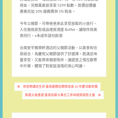
用金，另贈萬豪旅享家 5299 點數。房價加價優
惠需另加 10% 服務費與 5% 稅金。
今年父親節，可帶爸爸來此享受放鬆的小旅行，
入住風格房型或品嚐居酒屋 Buffet，讓陪伴與美
食同行。※未成年請勿飲酒
台南安平雅樂軒酒店的父親節活動，以美食和住
房結合，為慶祝父親節提供了好選擇。既滿足味
蕾享受，又能帶來親密陪伴，讓感恩之情在歡聚
中升華，體現了對家庭溫情的用心呵護。
文
用音樂講述生命 臺南憂鬱症關懷協會 20 年慶活動來襲
章
颱風災後重建 臺南招募大專志工參與建築損害丈量
導
覽