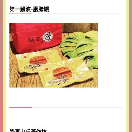
第一鰻波-胭脂鰻
貓裏山丘茶作坊