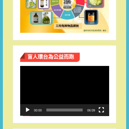
盲人環台​為公益而跑
視
訊
播
放
器
00:00
06:09