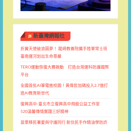
新臺灣網報社
折翼天使破浪圓夢！ 龍崎教養院攜手陸軍常士班 ​
臺南運河划出生命尊嚴
TERO運動恢復大賽啟動 打造台灣運科防護國際
平台
全國首批AI筆電進校園！黃偉哲加碼投入2.7億打
造AI教育新世代
復興高中-臺北市立復興高中飛艇公益工作室
520溫馨傳情實踐三好精神
苗栗移民署愛與守護同行 新住民手作精油學防詐