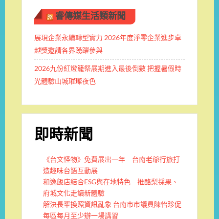
睿傳媒生活類新聞
展現企業永續轉型實力 2026年度淨零企業進步卓
越獎邀請各界踴躍參與
2026九份紅燈籠祭展期進入最後倒數 把握暑假時
光體驗山城璀璨夜色
即時新聞
《台文怪物》免費展出一年 台南老爺行旅打
造趣味台語互動展
和逸飯店結合ESG與在地特色 推酪梨採果、
府城文化走讀新體驗
解決長輩換照資訊亂象 台南市市議員陳怡珍促
每區每月至少辦一場講習