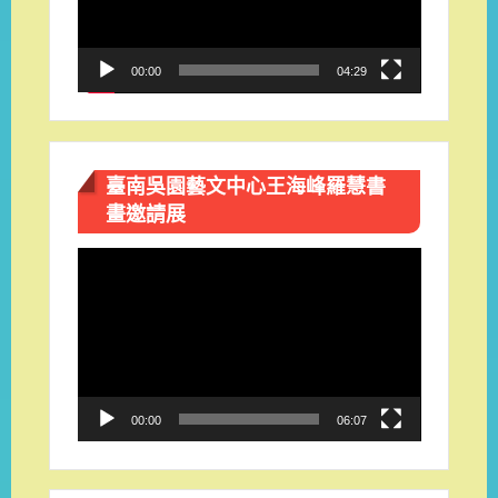
器
00:00
04:29
臺南吳園藝文中心王海峰羅慧書
畫邀請展
視
訊
播
放
器
00:00
06:07