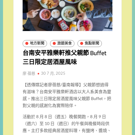
地方新聞
旅遊美食
焦點新聞
台南安平雅樂軒推父親節 Buffet
三日限定居酒屋風味
廖 蓓慈
30 7 月, 2025
【透傳媒記者廖蓓慈/臺南報導】
父親節想過得
有滋味？台南安平雅樂軒酒店以大人系美食為靈
感，推出三日限定居酒屋風味父親節 Buffet，把
對父親的感謝化為實際陪伴。
活動於 8 月 8 日（週五）晚餐開跑，8 月 9 日
（週六）至 10 日（週日）的午餐與晚餐時段供
應。主打多款經典居酒屋料理，有鹽烤、醬燒、