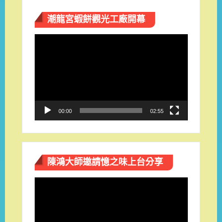
潮龍宮蝦餅觀光工廠開幕
視
訊
播
放
器
00:00
02:55
陳鴻大師邀請憶之味上台分享
視
訊
播
放