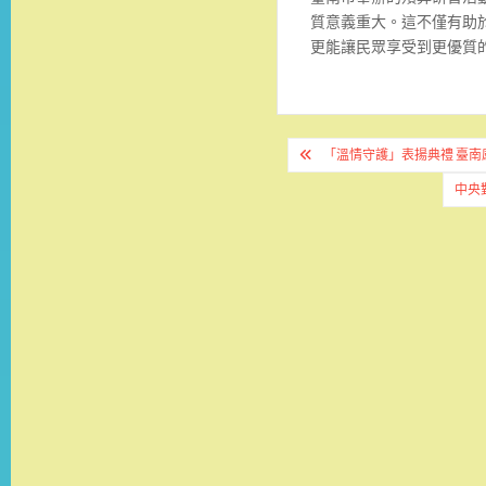
質意義重大。這不僅有助
更能讓民眾享受到更優質
文
「溫情守護」表揚典禮 臺
章
中央
導
覽