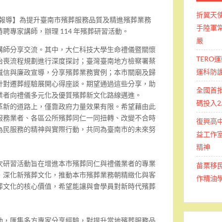
折翼天
報導】
為提升臺南市殯葬服務品質及精進殯葬業務
手陸軍常
聘專家講師，辦理 114 年殯葬研習活動。
嚴
講師分享交流。其中，大仁科技大學生命禮儀暨關懷
TERO
治喪流程規劃進行深度探討；臺灣臺南地方檢察署蔡
運科防
誠信與廉政宣導，分享殯葬業務實例；本市關廟及歸
針對遷葬經驗展開心得座談。期望通過這些分享，助
全國首
業者向禮儀多元化及優質殯葬新文化路線邁進。
碼投入2
革新的道路上，僅靠政府力量效果有限。希望藉由此
服務業者、各區公所殯葬同仁一同扭轉、改變不合時
復興高
為民服務的精神與實際行動，共同為臺南市的未來努
益工作室
精神
次研習活動旨在增進本市殯葬同仁與禮儀業者的專業
苗栗移
，深化新殯葬文化，推動本市殯葬業務朝精緻化與客
作精油
葬文化的核心價值，希望能讓與會學員對新時代殯葬
動，匯集多方專家分享經驗，對提升當地殯葬服務品