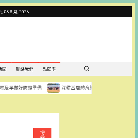
 08 8 月, 2026
Search for:
新聞
聯絡我們
點閱率
防颱準備
深耕基層體育結碩果 臺南小將國際少年運動會亮
搜
尋