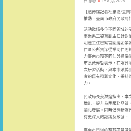
杜 忠聰
19 8 月, 2025
【透傳媒記者杜忠聰/臺南
推動，臺南市政府民政局特
活動邀請多位不同領域的
事業系王姿菁副主任針對
明達主任檢察官圍繞企業
仁區公所資深從業同仁則
力臺南市殯葬同仁與禮儀
市長黃偉哲表示，在殯葬
次研習活動，與本市殯葬
宜的舊有殯葬文化，秉持
力。
民政局長姜淋煌指出，本
職能，提升為民服務品質
製化發展。同時倡導新殯
有更深入的認識及啟發。
臺南市舉辦的殯葬研習活