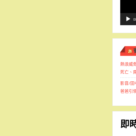
播
放
器
0
熱浪威
死亡、南
影音/田
爸爸引
即