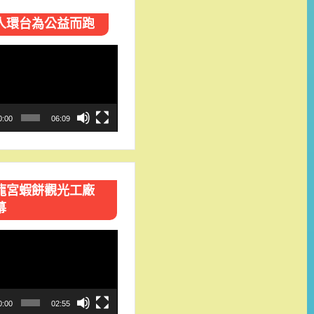
人環台​為公益而跑
0:00
06:09
龍宮蝦餅觀光工廠
幕
0:00
02:55