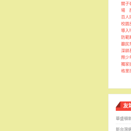
關子
場 
百人
校園
導入
防範
籲民
深耕
際少
獨家
格里
友
華盛頓
新台灣