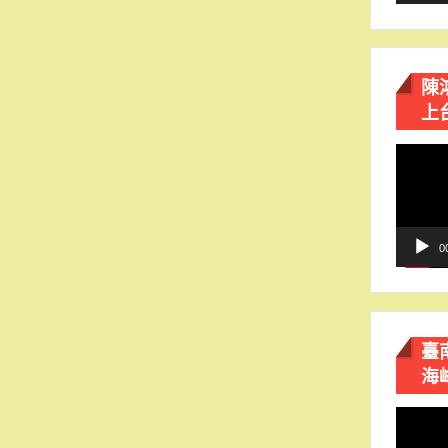
陳
上
視
訊
播
放
器
0
臺
海
視
訊