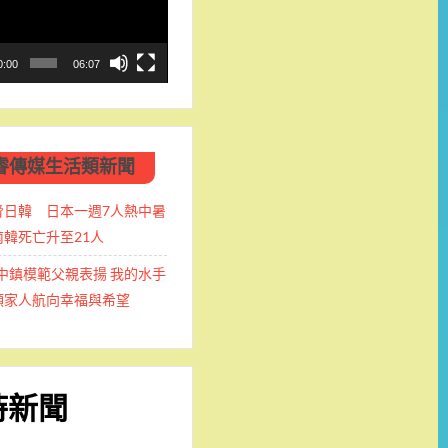
0:00
06:07
睿傳媒生活類新聞
脅日韓 日本一週7人熱中暑
韓死亡升至21人
中鎮模範父親表揚 我的水手
領家人航向幸福與希望
時新聞