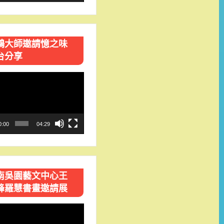
鴻大師邀請憶之味
台分享
0:00
04:29
南吳園藝文中心王
峰羅慧書畫邀請展