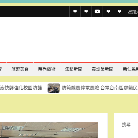
透
透
透
聯
官
星期六,
傳
傳
傳
絡
方
媒
媒
媒
我
LINE
規
線
youtube
們
約
上
記
濟
旅遊美食
時尚藝術
焦點新聞
農漁業新聞
新住民
者
校園防護
防範颱風停電風險 台電台南區處籲民眾及早做好
名
單
搜尋