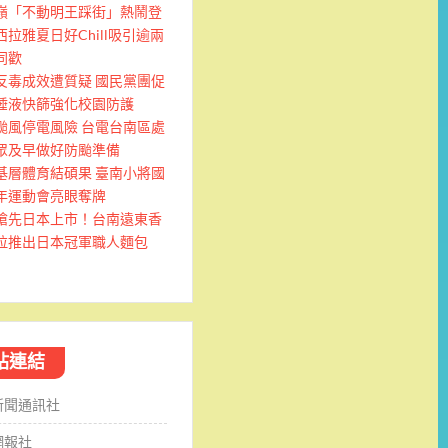
嶺「不動明王踩街」熱鬧登
西拉雅夏日好Chill吸引逾兩
同歡
反毒成效遭質疑 國民黨團促
唾液快篩強化校園防護
颱風停電風險 台電台南區處
眾及早做好防颱準備
基層體育結碩果 臺南小將國
年運動會亮眼奪牌
搶先日本上市！台南遠東香
拉推出日本冠軍職人麵包
站連結
新聞通訊社
網報社