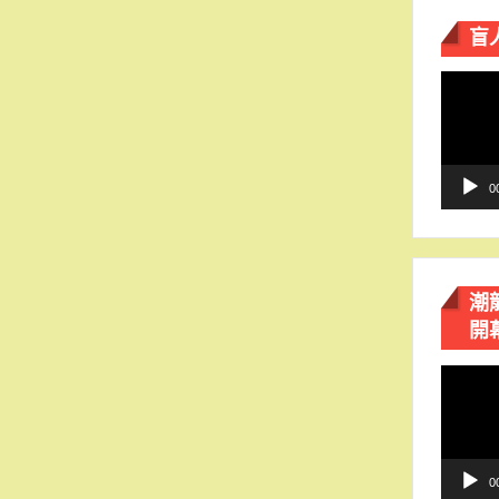
盲
視
訊
播
放
器
0
潮
開
視
訊
播
放
器
0