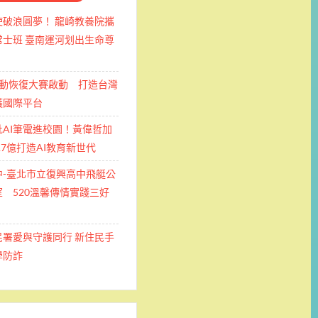
使破浪圓夢！ 龍崎教養院攜
士班 ​臺南運河划出生命尊
運動恢復大賽啟動 打造台灣
護國際平台
批AI筆電進校園！黃偉哲加
.7億打造AI教育新世代
中-臺北市立復興高中飛艇公
 520溫馨傳情實踐三好
民署愛與守護同行 新住民手
學防詐