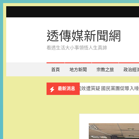
Skip
to
content
透傳媒新聞網
看透生活大小事領悟人生真諦
首頁
地方新聞
宗教之旅
政治經
人同歡
校園反毒成效遭質疑 國民黨團促導入唾液快篩強化
最新消息