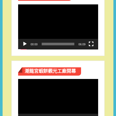
視
訊
播
放
器
00:00
06:09
潮龍宮蝦餅觀光工廠開幕
視
訊
播
放
器