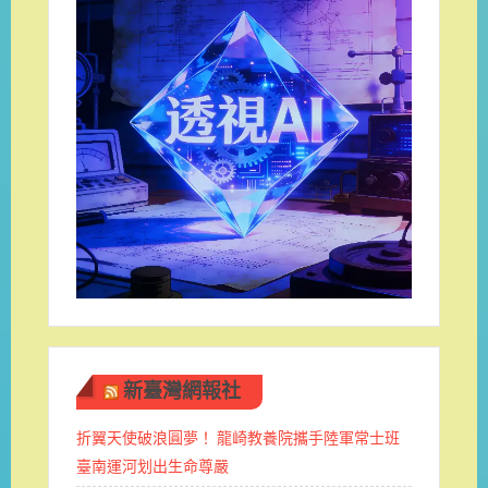
新臺灣網報社
折翼天使破浪圓夢！ 龍崎教養院攜手陸軍常士班 ​
臺南運河划出生命尊嚴