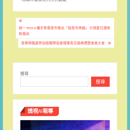
文
章
統一 PH9.0 攜手寧夏夜市推出「逛夜市神器」 引領夏日潮食
新風尚
導
苗栗榮服處參加陸戰隊協會理事長交接典禮暨會員大會
覽
搜尋
搜尋
透視AI報導