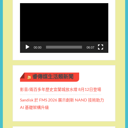
視
訊
播
放
器
00:00
06:07
睿傳媒生活類新聞
影音/兩百多年歷史宜蘭城放水燈 8月12日登場
Sandisk 於 FMS 2026 展示創新 NAND 技術助力
AI 基礎架構升級