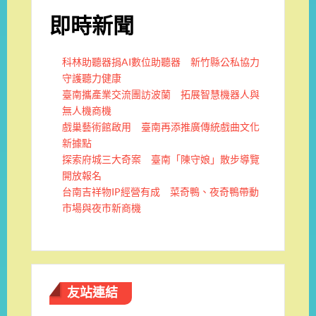
即時新聞
科林助聽器捐AI數位助聽器 新竹縣公私協力
守護聽力健康
臺南攜產業交流團訪波蘭 拓展智慧機器人與
無人機商機
戲巢藝術館啟用 臺南再添推廣傳統戲曲文化
新據點
探索府城三大奇案 臺南「陳守娘」散步導覽
開放報名
台南吉祥物IP經營有成 菜奇鴨、夜奇鴨帶動
市場與夜市新商機
友站連結