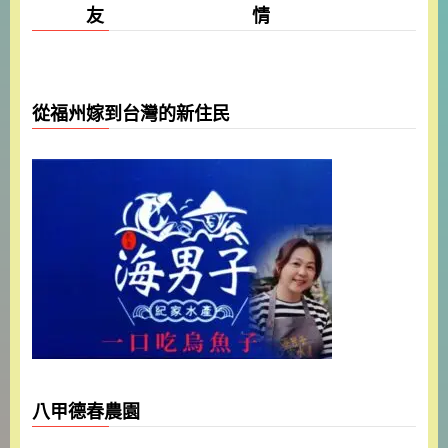
友 情
從福州嫁到台灣的新住民
八甲德春農園