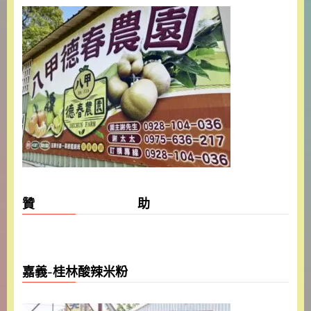
贊 助
嘉義-桂林酸辣米粉