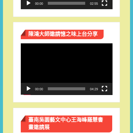
00:00
02:55
陳鴻大師邀請憶之味上台分享
視
訊
播
放
器
00:00
04:29
臺南吳園藝文中心王海峰羅慧書
畫邀請展