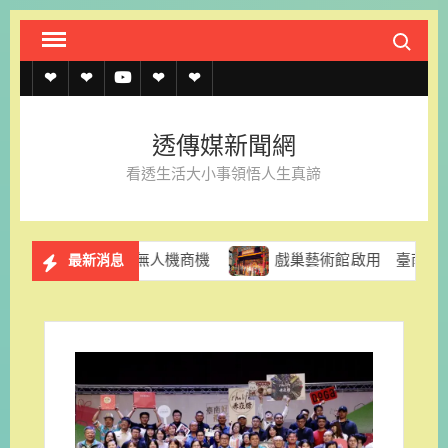
Skip
Search fo
to
content
透
透
透
聯
官
傳
傳
傳
絡
方
透傳媒新聞網
媒
媒
媒
我
LINE
看透生活大小事領悟人生真諦
規
線
youtube
們
約
上
器人與無人機商機
戲巢藝術館啟用 臺南再添推廣傳統戲曲
最新消息
記
者
名
單