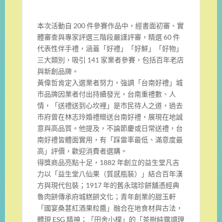
本次活動自 200 件參賽作品中，經書面初審、實
體審查與專家評選三階段嚴謹評審，精選 60 件
代表性伴手禮，涵蓋「好禮」「好鮮」「好物」
三大類別，吸引 141 家業者參賽，包括百年老店
與新創品牌。
黃偉哲肯定入選業者努力，強調「台南好禮」城
市品牌因業者付出持續發光，台南重禮數、人
情，「送禮送到心坎裡」是市民待人之道，過去
市府曾在林志玲婚禮贈送台南好禮，展現在地誠
意與高品質。他提及，不論節慶或日常送禮，台
南好禮皆體面實用，有「踩雷率最低、滿意度最
高」評價，歡迎消費者選購。
得獎商品亮點十足，1882 年創立的益生堂凡吉
力以「益生堂八仙果（質感瓶裝）」結合百年漢
方與現代包裝；1917 年的舊永瑞珍餅舖憑經典
魯肉餅傳承府城糕餅文化；青年創業的甜玉軒
「國宴桑葚紅酒果粒醬」融合在地食材與古法，
體現 ESG 精神；「田舍小樸」的「茶樹純露調理