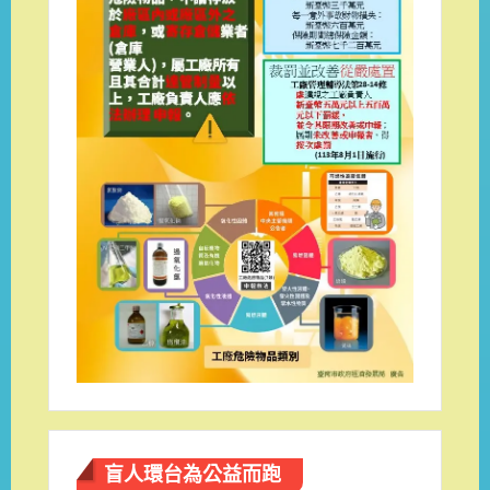
盲人環台​為公益而跑