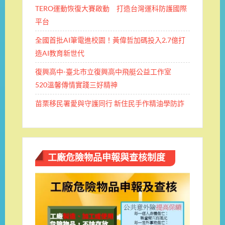
TERO運動恢復大賽啟動 打造台灣運科防護國際
平台
全國首批AI筆電進校園！黃偉哲加碼投入2.7億打
造AI教育新世代
復興高中-臺北市立復興高中飛艇公益工作室
520溫馨傳情實踐三好精神
苗栗移民署愛與守護同行 新住民手作精油學防詐
工廠危險物品申報與查核制度