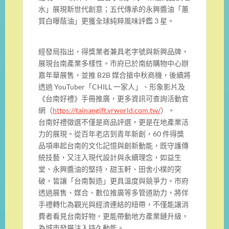
水」展現新世代創意；五代傳承的永興醬油「蕙
質白曝蔭油」更獲全球純粹風味評鑑 3 星。
經發局指出，得獎業者兼具老字號與新興品牌，
展現台南產業多樣性。市府已於南紡購物中心辦
嘉年華展售，並推 B2B 媒合搶中秋商機，後續將
透過 YouTuber「CHILL 一家人」、形象影片及
《台南好禮》手冊推廣，更多資訊可查詢活動官
網（
https://tainangift.vrworld.com.tw/
）。
台南好禮徵選不僅是商品評選，更是在地產業活
力的展現。從百年老店到青年新創，60 件得獎
品項串起台南的文化記憶與創新動能，既守護傳
統技藝，又注入現代設計與永續理念，如益生
堂、永興醬油的堅持，甜玉軒、田舍小樸的突
破，皆讓「台南製造」更具溫度與競爭力。市府
透過展售、媒合、數位推廣等多管道助力，將伴
手禮轉化為觀光與經濟連結的紐帶，不僅能讓消
費者看見台南好物，更能帶動地方產業鏈升級，
為城市發展注入持久動能。