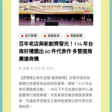
地方新聞
旅遊美食
焦點新聞
百年老店與新創齊發光！114 年台
南好禮選出 60 件代表作 多管道推
廣搶商機
杜 忠聰
29 8 月, 2025
【透傳媒記者杜忠聰/臺南報導】台南市政府為
推廣在地優質商品與特色產業，舉辦「114 年台
南好禮徵選活動」，28日下午在虹韻文創中心演
藝廳舉行頒獎典禮，市長黃偉哲親自頒獎表揚業
者，市議員李啓維及立委林俊憲辦公室代表也到
場祝賀。