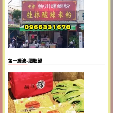
第一鰻波-胭脂鰻