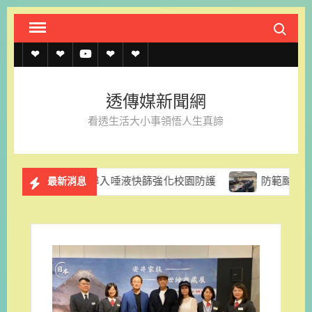
Skip
Search fo
to
content
透
透
透
聯
官
傳
傳
傳
絡
方
透傳媒新聞網
媒
媒
媒
我
LINE
看透生活大小事領悟人生真諦
規
線
youtube
們
約
上
團促導入唾液快篩強化校園防護
防範颱風停電風險 台電台
最新消息
記
者
名
單