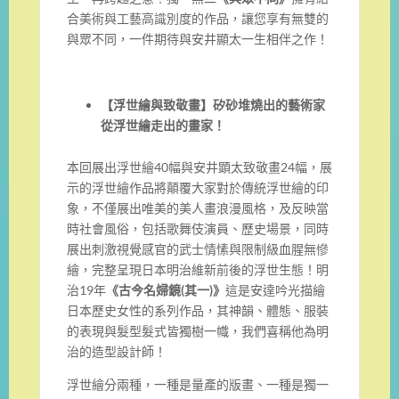
合美術與工藝高識別度的作品，讓您享有無雙的
與眾不同，一件期待與安井顯太一生相伴之作！
【浮世繪與致敬畫】矽砂堆燒出的藝術家
從浮世繪走出的畫家！
本回展出浮世繪40幅與安井顕太致敬畫24幅，展
示的浮世繪作品將顛覆大家對於傳統浮世繪的印
象，不僅展出唯美的美人畫浪漫風格，及反映當
時社會風俗，包括歌舞伎演員、歷史場景，同時
展出刺激視覺感官的武士情愫與限制級血腥無慘
繪，完整呈現日本明治維新前後的浮世生態！明
治19年
《古今名婦鏡(其一)》
這是安達吟光描繪
日本歷史女性的系列作品，其神韻、體態、服裝
的表現與髮型髮式皆獨樹一幟，我們喜稱他為明
治的造型設計師！
浮世繪分兩種，一種是量產的版畫、一種是獨一