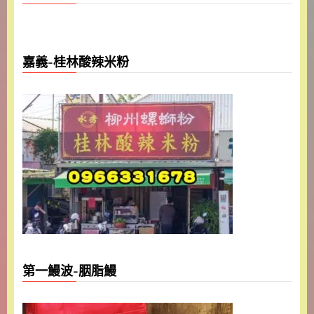
嘉義-桂林酸辣米粉
第一鰻波-胭脂鰻