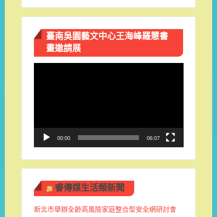
臺南吳園藝文中心王海峰羅慧書
畫邀請展
視
訊
播
放
器
00:00
06:07
睿傳媒生活類新聞
新北市舉辦全齡高風險家庭整合型安全網研討會