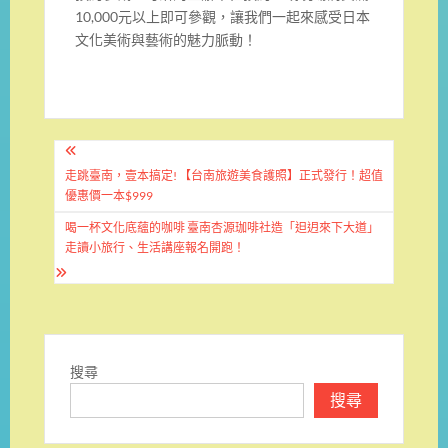
10,000元以上即可參觀，讓我們一起來感受日本
文化美術與藝術的魅力脈動！
文
章
走跳臺南，壹本搞定! 【台南旅遊美食護照】正式發行！超值
優惠價一本$999
導
喝一杯文化底蘊的咖啡 臺南杏源珈啡社造「𨑨迌來下大道」
覽
走讀小旅行、生活講座報名開跑！
搜尋
搜尋