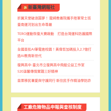
新臺灣網報社
折翼天使破浪圓夢！ 龍崎教養院攜手陸軍常士班 ​
臺南運河划出生命尊嚴
TERO運動恢復大賽啟動 打造台灣運科防護國際
平台
全國首批AI筆電進校園！黃偉哲加碼投入2.7億打
造AI教育新世代
復興高中-臺北市立復興高中飛艇公益工作室
520溫馨傳情實踐三好精神
苗栗移民署愛與守護同行 新住民手作精油學防詐
工廠危險物品申報與查核制度