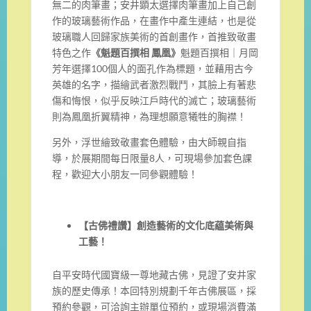
無二的肉筆畫；安井顕太選擇肉筆畫加上自己創
作的玻璃藝術作品，在畫作中產生連結，也是從
玻璃職人回歸家族美術的首創畫作，首推致敬畫
特色之作
《魁題百撰相 鳳凰》
魁題百撰相｜月岡
芳年選擇100個人的面孔作為標題，並藉用古今
英雄的名字，描繪武者激烈戰鬥，其臉上有著悲
傷和悔恨，似乎反映江戶時代的滅亡；玻璃藝術
則為鳳凰折翼精神，為理想願意犧牲的胸襟！
另外，浮世繪致敬畫套色體驗，由大師親自指
導，於展期間每日限量8人，可現場參加套色課
程，歡迎大小朋友一同參觀體驗！
【古佛禮讚】創造藝術的文化底藴美術與
工藝！
自平安時代國寶級一尊地藏古佛，見證了安井家
族的歷史傳承！本回特別規劃千年古佛展區，採
預約參觀，可洽詢主辦單位預約，或現場消費滿