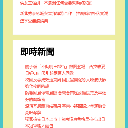
侯友宜強調：不遺漏任何需要幫助的家庭
新北秀泰影城與富邦悍將合作 推廣循環杯落實減
塑享受無痕娛樂
即時新聞
關子嶺「不動明王踩街」熱鬧登場 西拉雅夏
日好Chill吸引逾兩百人同歡
校園反毒成效遭質疑 國民黨團促導入唾液快篩
強化校園防護
防範颱風停電風險 台電台南區處籲民眾及早做
好防颱準備
深耕基層體育結碩果 臺南小將國際少年運動會
亮眼奪牌
獨家搶先日本上市！台南遠東香格里拉推出日
本冠軍職人麵包