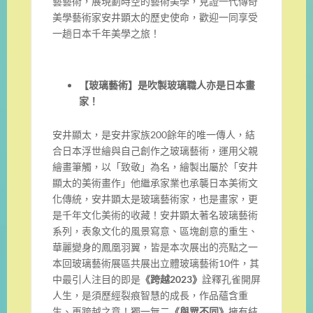
藝藝術，展現劃時空的藝術美學，見證一代傳奇
美學藝術家安井顕太的歷史使命，歡迎一同享受
一趟日本千年美學之旅！
【玻璃藝術】是吹製玻璃職人亦是日本畫
家！
安井顯太，是安井家族200餘年的唯一傳人，結
合日本浮世繪與自己創作之玻璃藝術，運用父親
繪畫筆觸，以「致敬」為名，繪製出屬於「安井
顯太的美術畫作」他繼承家業也承襲日本美術文
化傳統，安井顕太是玻璃藝術家，也是畫家，更
是千年文化美術的收藏！安井顕太著名玻璃藝術
系列，表象文化的風景寫意、區塊創意的重生、
華麗變身的鳳凰羽翼，皆是本次展出的亮點之一
本回玻璃藝術展區共展出立體玻璃藝術10件，其
中最引人注目的即是
《跨越2023》
詮釋孔雀開屏
人生，是須歷經裂痕智慧的成長，作品蘊含重
生、再跨越之意！獨一無二
《與眾不同》
擁有結