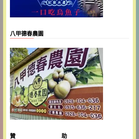
八甲德春農園
贊 助