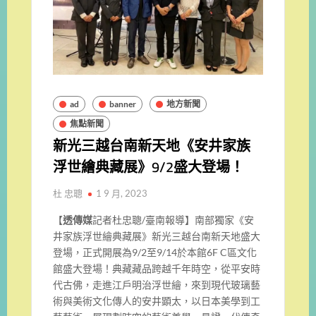
ad
banner
地方新聞
焦點新聞
新光三越台南新天地《安井家族
浮世繪典藏展》9/2盛大登場！
杜 忠聰
1 9 月, 2023
【
透傳媒
記者杜忠聰/臺南報導】南部獨家《安
井家族浮世繪典藏展》新光三越台南新天地盛大
登場，正式開展為9/2至9/14於本館6F C區文化
館盛大登場！典藏藏品跨越千年時空，從平安時
代古佛，走進江戶明治浮世繪，來到現代玻璃藝
術與美術文化傳人的安井顕太，以日本美學到工