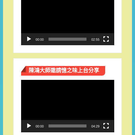
訊
播
放
器
00:00
02:55
陳鴻大師邀請憶之味上台分享
視
訊
播
放
器
00:00
04:29