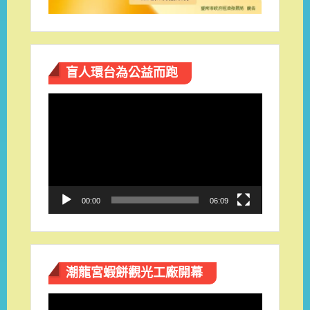
盲人環台​為公益而跑
視
訊
播
放
器
00:00
06:09
潮龍宮蝦餅觀光工廠開幕
視