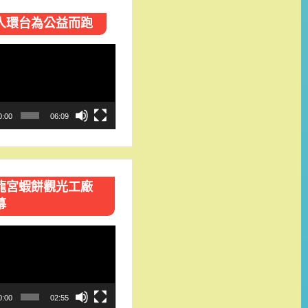
人環台​為公益而跑
0:00
06:09
龍宮蝦餅觀光工廠
幕
0:00
02:55