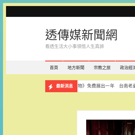
Skip
to
content
透傳媒新聞網
看透生活大小事領悟人生真諦
首頁
地方新聞
宗教之旅
政治經
《台文怪物》免費展出一年 台南老
最新消息
解決長輩換照資訊亂象 台南市市議
南紡購物中心「夏款！約一夏」暑期
科林助聽器捐AI數位助聽器 新竹縣
戲巢藝術館啟用 臺南再添推廣傳統