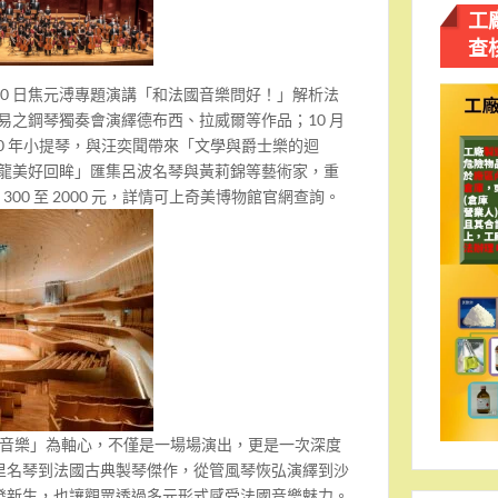
工
查
 20 日焦元溥專題演講「和法國音樂問好！」解析法
日盧易之鋼琴獨奏會演繹德布西、拉威爾等作品；10 月
850 年小提琴，與汪奕聞帶來「文學與爵士樂的迴
巴黎沙龍美好回眸」匯集呂波名琴與黃莉錦等藝術家，重
 300 至 2000 元，詳情可上奇美博物館官網查詢。
法國音樂」為軸心，不僅是一場場演出，更是一次深度
里名琴到法國古典製琴傑作，從管風琴恢弘演繹到沙
發新生，也讓觀眾透過多元形式感受法國音樂魅力。