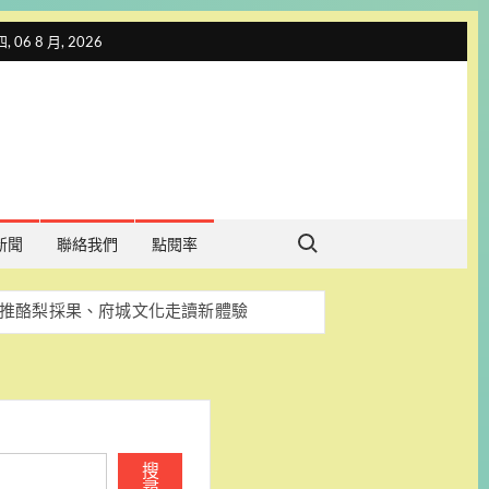
 06 8 月, 2026
Search for:
新聞
聯絡我們
點閱率
 推酪梨採果、府城文化走讀新體驗
畫 8月29日辦理講座暨職場參訪
程序合法透明 盼司法釐清真相
慧機器人與無人機商機
導覽開放報名
搜
尋