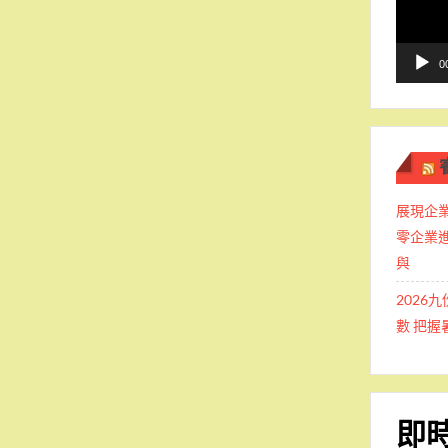
播
放
器
0
展現企業
零企業
與
2026
數 把
即