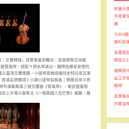
折翼天
手陸軍常
嚴
TERO
運科防
全國首
碼投入2
琴炫技、交響輝煌」音樂會最受矚目，首度匯集亞洲最
衛武營管風琴，搭配 9 把名琴演出。國際指揮家安德列
復興高
O 國立臺灣交響樂團，小提琴家魏靖儀持史特拉底瓦里
益工作室
首演孟德爾頌 E 小調小提琴協奏曲；樂團另用 8 把
精神
風琴共演聖桑第三號交響曲《管風琴》，衛武營葡萄
曲目上半場以蓋希文《一個美國人在巴黎》揭幕，展
苗栗移
作精油