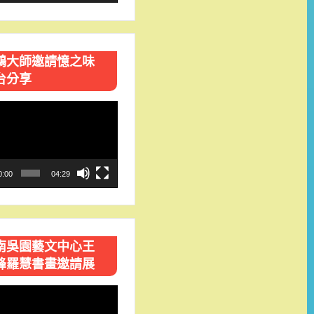
鴻大師邀請憶之味
台分享
0:00
04:29
南吳園藝文中心王
峰羅慧書畫邀請展