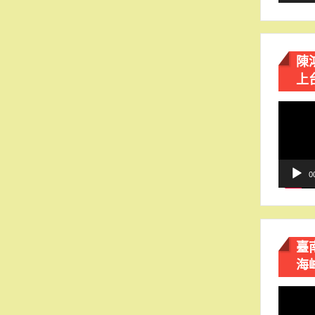
陳
上
視
訊
播
放
器
0
臺
海
視
訊