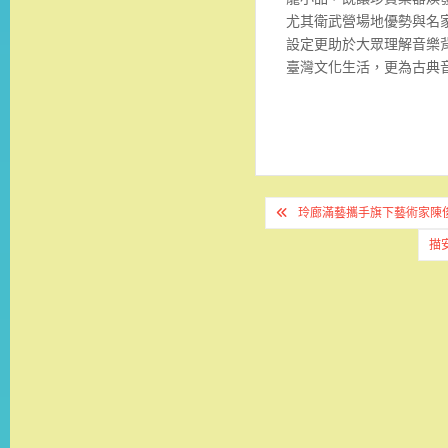
尤其衛武營場地優勢與名
設定更助於大眾理解音樂
臺灣文化生活，更為古典
文
玲廊滿藝攜手旗下藝術家陳
章
描
導
覽