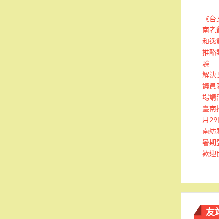
《台
南老
和逸
推酪
驗
解決
議員
場講
臺南
月2
南紡
暑期
歡迎
友