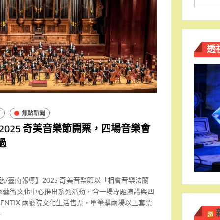
透
育
焦點新聞
025 奇美音樂節開票，四場音樂會
過
慈/臺南報導】2025 奇美音樂節以「相會音樂法蘭
家藝術文化中心推出系列活動，含一場專題演講與四
ENTIX 兩廳院文化生活售票，單筆購兩場以上套票
。