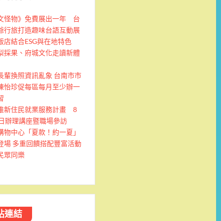
文怪物》免費展出一年 台
爺行旅打造趣味台語互動展
飯店結合ESG與在地特色
梨採果、府城文化走讀新體
長輩換照資訊亂象 台南市市
陳怡珍促每區每月至少辦一
習
推新住民就業服務計畫 8
9日辦理講座暨職場參訪
購物中心「夏款！約一夏」
登場 多重回饋搭配豐富活動
民眾同樂
站連結