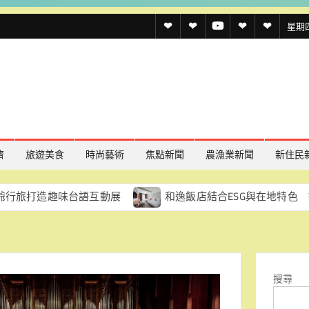
透
透
透
聯
官
星期四,
傳
傳
傳
絡
方
媒
媒
媒
我
LINE
規
線
youtube
們
約
上
記
濟
旅遊美食
時尚藝術
焦點新聞
農漁業新聞
新住民
者
爺行旅打造趣味台語互動展
和逸飯店結合ESG與在地特色
名
員陳怡珍促每區每月至少辦一場講習
臺南推新住民就業服務計
單
登場 多重回饋搭配豐富活動歡迎民眾同樂
慈濟重申BNT疫苗採購
公私協力守護聽力健康
臺南攜產業交流團訪波蘭 拓展智
搜尋
戲曲文化新據點
探索府城三大奇案 臺南「陳守娘」散步