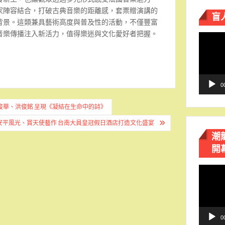
家陣容結合，打破古典音樂的距離感，套票贈演講的
盲
背景。這類兼具藝術高度與普及性的活動，不僅豐富
音樂傳播注入新活力，值得樂迷與文化愛好者把握。
視
訊
播
放
器
0
俊華、洪俊銘 呈現《凝結在生命中的詩》
安平風光、賞天使藝作 台南大員皇冠假日酒店打造文化盛宴
潮
開
視
訊
播
放
器
0