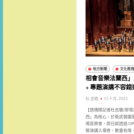
地方新聞
文化教
相會音樂法蘭西」2
+ 專題演講不容錯
杜 忠聰
15 9 月, 2025
【透傳媒記者杜忠聰/廖蓓
西」為核心，於衛武營國
場音樂會，即日起透過 OP
贈演講入場券，數量有限