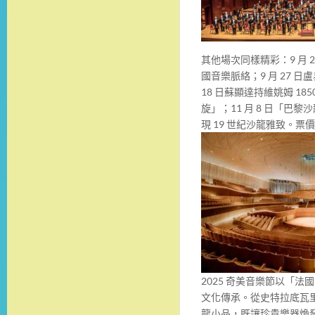
其他場次同樣精彩：9 月
國音樂脈絡；9 月 27 
18 日蘇顯達持維姚姆 1
旋」；11 月 8 日「
現 19 世紀沙龍雅致。票價
2025 奇美音樂節以「
文化傳承。從史特拉底瓦
龍小品，既讓珍貴樂器煥