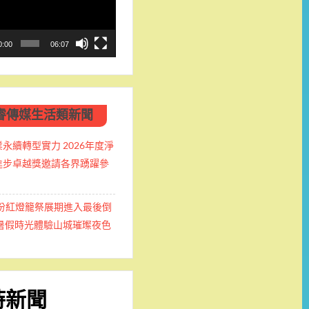
0:00
06:07
睿傳媒生活類新聞
永續轉型實力 2026年度淨
進步卓越獎邀請各界踴躍參
九份紅燈籠祭展期進入最後倒
握暑假時光體驗山城璀璨夜色
時新聞