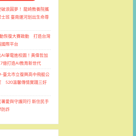
使破浪圓夢！ 龍崎教養院攜
士班 ​臺南運河划出生命尊
運動恢復大賽啟動 打造台灣
護國際平台
批AI筆電進校園！黃偉哲加
.7億打造AI教育新世代
中-臺北市立復興高中飛艇公
 520溫馨傳情實踐三好
民署愛與守護同行 新住民手
學防詐