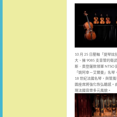
10 月 25 日壓軸「提
大、擁 9085 支音管的
斯．奧登薩默領軍 NTS
「姚阿幸－艾爾曼」名琴，
18 世紀法國名琴，與管
園座席將強化恢弘聽感。
現法國音樂多元風貌。