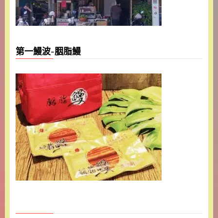
第一鰻波-胭脂鰻