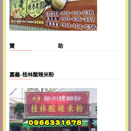
贊 助
嘉義-桂林酸辣米粉