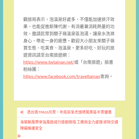
觀旅局表示，泡溫泉好處多，不僅能加速排汗效
果，也能促進新陳代謝，有消暑兼消耗熱量的功
效，邀請民眾到關子嶺溫泉區泡湯，讓泉水洗滌
身心、帶走一身的疲憊。歡迎大小朋友來關子嶺
賞生態、吃美食、泡溫泉。更多好吃、好玩的旅
遊資訊請至台南旅遊網：
https://www.twtainan.net/
或「台南旅遊」臉書
粉絲團：
https://www.facebook.com/traveltainan
查詢。
文
憑台南TPASS月票，年底前享虎頭埤風景區半票優惠
章
海葵颱風帶來強風造成行道樹倒塌 工務局全力處理 排除交通
導
障礙維護安全