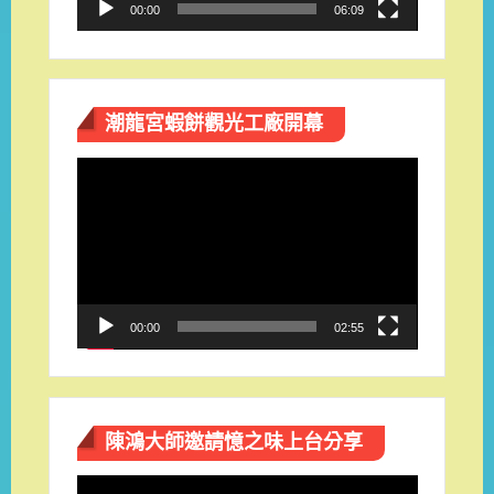
00:00
06:09
潮龍宮蝦餅觀光工廠開幕
視
訊
播
放
器
00:00
02:55
陳鴻大師邀請憶之味上台分享
視