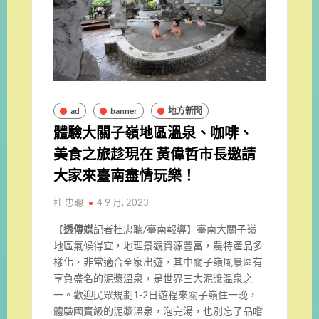
ad
banner
地方新聞
體驗大關子嶺地區溫泉、咖啡、
美食之旅趁現在 黃偉哲市長邀請
大家來臺南盡情玩樂！
杜 忠聰
4 9 月, 2023
【
透傳媒
記者杜忠聰/臺南報導】臺南大關子嶺
地區氣候得宜，地理景觀資源豐富，農特產品多
樣化，非常適合全家出遊，其中關子嶺風景區有
享負盛名的泥漿溫泉，是世界三大泥漿溫泉之
一。歡迎民眾規劃1-2日遊程來關子嶺住一晚，
體驗國寶級的泥漿溫泉，泡完湯，也別忘了品嚐