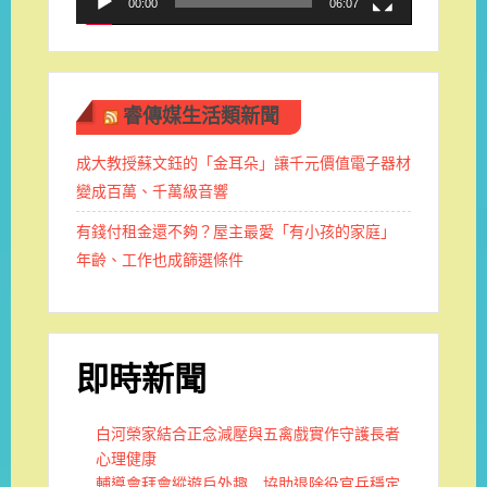
00:00
06:07
睿傳媒生活類新聞
成大教授蘇文鈺的「金耳朵」讓千元價值電子器材
變成百萬、千萬級音響
有錢付租金還不夠？屋主最愛「有小孩的家庭」
年齡、工作也成篩選條件
即時新聞
白河榮家結合正念減壓與五禽戲實作守護長者
心理健康
輔導會拜會縱遊戶外趣 協助退除役官兵穩定