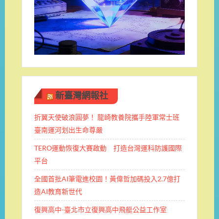
新臺灣網報社
折翼天使破浪圓夢！ 龍崎教養院攜手陸軍常士班 ​
臺南運河划出生命尊嚴
TERO運動恢復大賽啟動 打造台灣運科防護國際
平台
全國首批AI筆電進校園！黃偉哲加碼投入2.7億打
造AI教育新世代
復興高中-臺北市立復興高中飛艇公益工作室