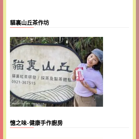
貓裏山丘茶作坊
憶之味-健康手作廚房