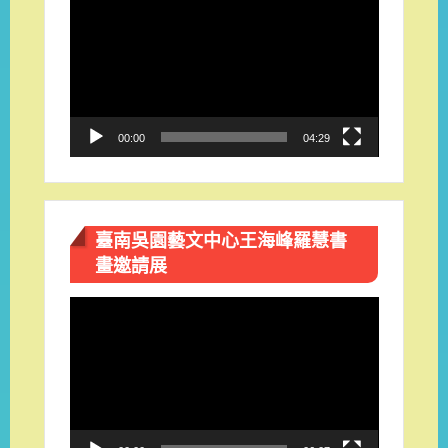
訊
播
放
器
00:00
04:29
臺南吳園藝文中心王海峰羅慧書
畫邀請展
視
訊
播
放
器