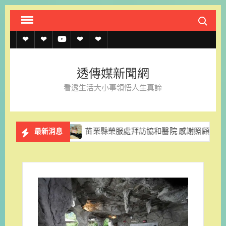
Skip
Search fo
to
content
透
透
透
聯
官
傳
傳
傳
絡
方
透傳媒新聞網
媒
媒
媒
我
LINE
看透生活大小事領悟人生真諦
規
線
youtube
們
約
上
業
苗栗縣榮服處拜訪協和醫院 感謝照顧本地榮民眷
最新消息
記
者
名
單