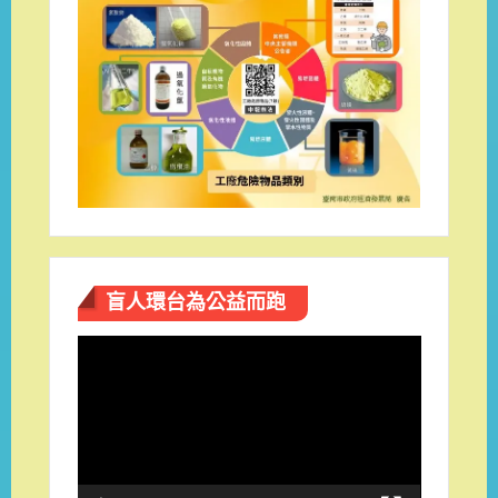
盲人環台​為公益而跑
視
訊
播
放
器