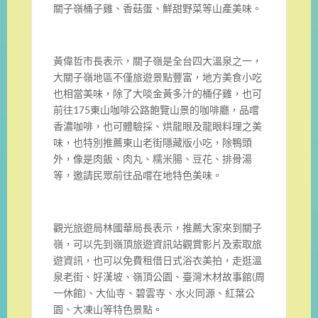
關子嶺桶子雞、香菇蛋、鮮甜野菜等山產美味。
黃偉哲市長表示，關子嶺是全台四大溫泉之一，
大關子嶺地區不僅旅遊景點豐富，地方美食小吃
也相當美味，除了大啖金黃多汁的桶仔雞，也可
前往175東山咖啡公路飽覽山景的咖啡廳，品嚐
香濃咖啡，也可體驗採、烘龍眼及龍眼料理之美
味，也特別推薦東山老街隱藏版小吃，除鴨頭
外，像是肉飯、肉丸、糯米腸、豆花、排骨湯
等，邀請民眾前往品嚐在地特色美味。
觀光旅遊局林國華局長表示，推薦大家來到關子
嶺，可以先到嶺頂旅遊資訊站觀賞影片及索取旅
遊資訊，也可以免費租借日式浴衣美拍，走逛溫
泉老街、好漢坡、嶺頂公園、臺灣木材故事館(周
一休館)、大仙寺、碧雲寺、水火同源、紅葉公
園、大凍山等特色景點。