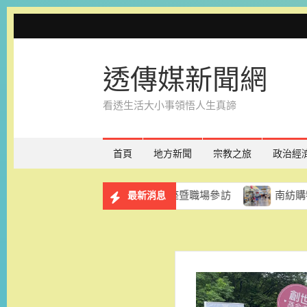
Skip
to
content
透傳媒新聞網
看透生活大小事領悟人生真諦
首頁
地方新聞
宗教之旅
政治經
務計畫 8月29日辦理講座暨職場參訪
南紡購物中心「夏
最新消息