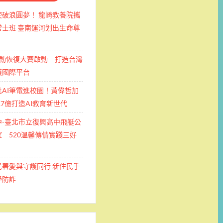
使破浪圓夢！ 龍崎教養院攜
士班 ​臺南運河划出生命尊
運動恢復大賽啟動 打造台灣
護國際平台
批AI筆電進校園！黃偉哲加
.7億打造AI教育新世代
中-臺北市立復興高中飛艇公
 520溫馨傳情實踐三好
民署愛與守護同行 新住民手
學防詐