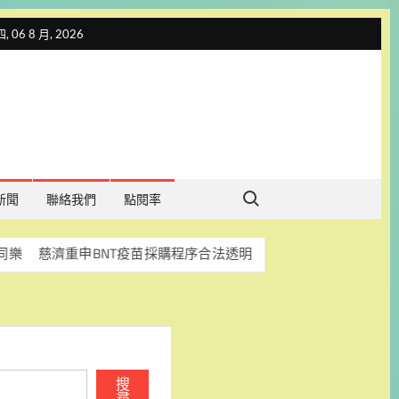
 06 8 月, 2026
Search for:
新聞
聯絡我們
點閱率
重申BNT疫苗採購程序合法透明 盼司法釐清真相
科林助
搜
尋