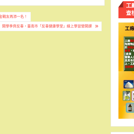
工
查
金戰友再添一名！
開學季齊反毒，臺南市「反毒健康學堂」線上學習營開課