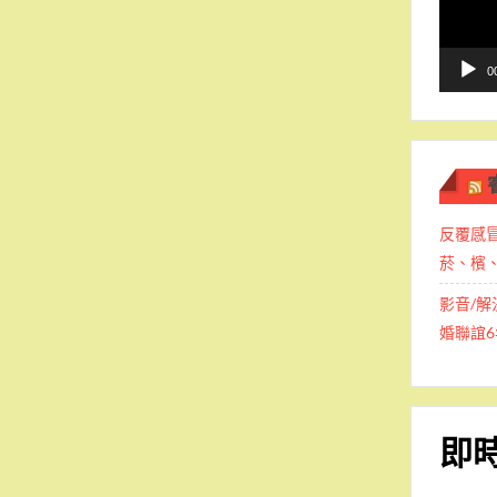
播
放
器
0
反覆感
菸、檳
影音/解
婚聯誼6
即