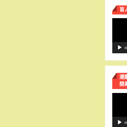
盲
視
訊
播
放
器
0
潮
開
視
訊
播
放
器
0