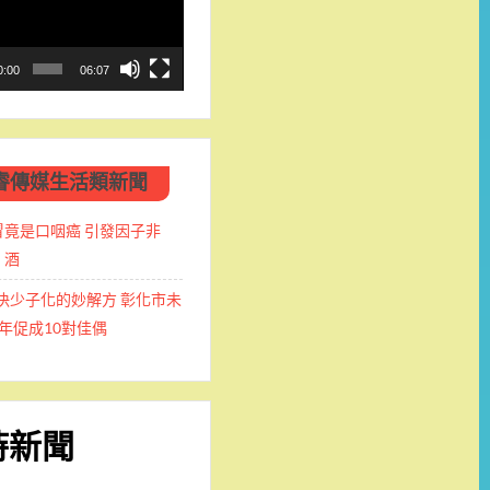
0:00
06:07
睿傳媒生活類新聞
冒竟是口咽癌 引發因子非
、酒
決少子化的妙解方 彰化市未
年促成10對佳偶
時新聞