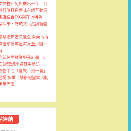
文怪物》免費展出一年 台
爺行旅打造趣味台語互動展
飯店結合ESG與在地特色
梨採果、府城文化走讀新體
長輩換照資訊亂象 台南市市
陳怡珍促每區每月至少辦一
習
推新住民就業服務計畫 8
9日辦理講座暨職場參訪
購物中心「夏款！約一夏」
登場 多重回饋搭配豐富活動
民眾同樂
站連結