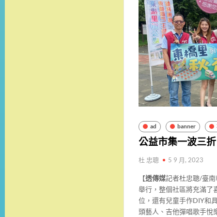
ad
banner
公益市集一波三折
杜 忠聰
5 9 月, 2023
【
透傳媒
記者杜忠聰/臺
舉行，整個社區將充滿了
位，還有兒童手作DIY和
頭藝人、吉他彈唱歌手悅樂