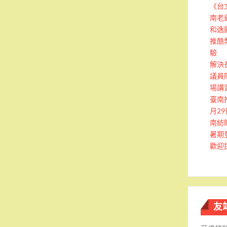
《台
南老
和逸
推酪
驗
解決
議員
場講
臺南
月2
南紡
暑期
歡迎
友