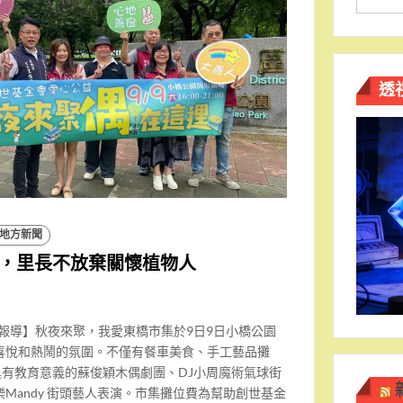
透
地方新聞
，里長不放棄關懷植物人
南報導】秋夜來聚，我愛東橋市集於9日9日小橋公園
喜悅和熱鬧的氛圍。不僅有餐車美食、手工藝品攤
具有教育意義的蘇俊穎木偶劇團、DJ小周魔術氣球街
Mandy 街頭藝人表演。市集攤位費為幫助創世基金