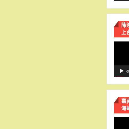
陳
上
視
訊
播
放
器
0
臺
海
視
訊