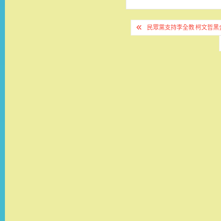
文
民眾黨支持李全教 柯文哲黑
章
導
覽