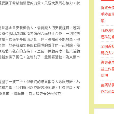
感受到了希望和關愛的力量，只要大家同心協力，就
折翼天
手陸軍常
嚴
創世基金會安養植物人，需要龐大的安養經費，邀請
TERO
及攤位卻因時間緊湊無法配合而終止合作，一切的努
運科防
建議王怡舜里長取消活動，但里長知道不能放棄，他
要性，於是就和里長服務團隊的夥伴們一起討論，積
全國首
車及愛心攤商的支持下，里長下達動員令，指示活動
碼投入2
重新安排了攤位，並增加了一些驚喜活動，為東橋市
復興高
益工作室
精神
經歷了一波三折，但最終的結果卻令人歡欣鼓舞。為
苗栗移
持和希望，我們就可以克服各種困難。打造健康、友
作精油
認真做 、繼續拼 ，為東橋更美好來努力。