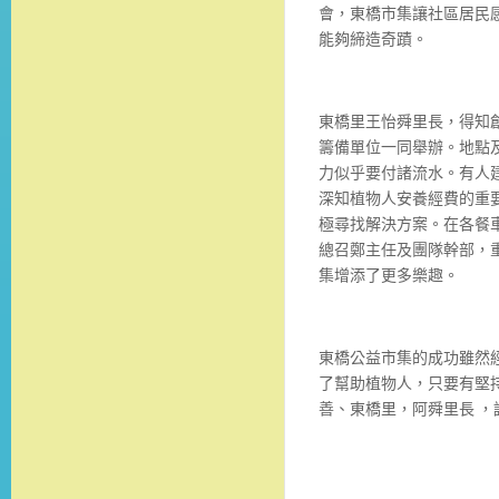
會，東橋市集讓社區居民
能夠締造奇蹟。
東橋里王怡舜里長，得知
籌備單位一同舉辦。地點
力似乎要付諸流水。有人
深知植物人安養經費的重
極尋找解決方案。在各餐
總召鄭主任及團隊幹部，
集增添了更多樂趣。
東橋公益市集的成功雖然
了幫助植物人，只要有堅
善、東橋里，阿舜里長 ，