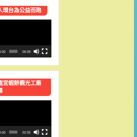
人環台​為公益而跑
0:00
06:09
龍宮蝦餅觀光工廠
幕
0:00
02:55