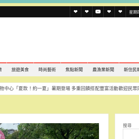
透
透
透
聯
官
星期四,
傳
傳
傳
絡
方
媒
媒
媒
我
LINE
規
線
youtube
們
約
上
記
濟
旅遊美食
時尚藝術
焦點新聞
農漁業新聞
新住民
者
款！約一夏」暑期登場 多重回饋搭配豐富活動歡迎民眾同樂
慈濟
名
單
搜尋