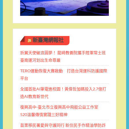
新臺灣網報社
折翼天使破浪圓夢！ 龍崎教養院攜手陸軍常士班 ​
臺南運河划出生命尊嚴
TERO運動恢復大賽啟動 打造台灣運科防護國際
平台
全國首批AI筆電進校園！黃偉哲加碼投入2.7億打
造AI教育新世代
復興高中-臺北市立復興高中飛艇公益工作室
520溫馨傳情實踐三好精神
苗栗移民署愛與守護同行 新住民手作精油學防詐