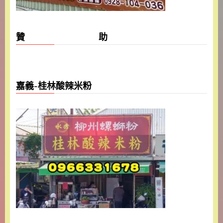
贊 助
嘉義-桂林酸辣米粉