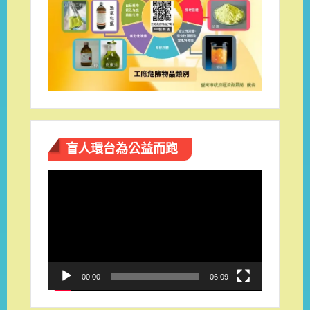
盲人環台​為公益而跑
視
訊
播
放
器
00:00
06:09