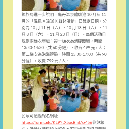
觀旅局進一步說明，龜丹溫泉體驗池 10 月及 11
月的「溫泉 X 瑜珈 X 聲缽活動」已確定日期，分
別為 10 月 11 日（六）、10 月 18 日（六）、11
月 8 日（六）、11 月 23 日（日）。每個活動日
規劃兩梯次體驗：第一梯次為泡腳體驗，時間
13:30-14:30（共 60 分鐘），收費 499 元 / 人；
第二梯次為泡湯體驗，時間 15:30-17:00（共 90
分鐘），收費 799 元 / 人。
民眾可透過報名網
址
https://forms.gl
e/K
L9Y
tX5
usBm
fAx
45
6
參與報
名，活動詳情與線上報名亦可查詢龜丹溫泉體驗