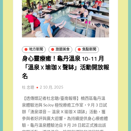
地方新聞
旅遊美食
焦點新聞
身心靈療癒！龜丹溫泉 10-11 月
「溫泉 X 瑜珈 X 聲缽」活動開放報
名
杜 忠聰
2 10 月, 2025
【透傳媒記者杜忠聰/臺南報導】
楠西區龜丹溫
泉體驗池與 SoJoy 極悅療癒工作室，9 月 3 日試
辦「湧泉頌音 — 溫泉 X 瑜珈 X 頌缽」活動，獲
參與者好評與廣大迴響。為持續提供身心療癒體
驗，龜丹溫泉體驗池自 9 月 28 日起正式推出該