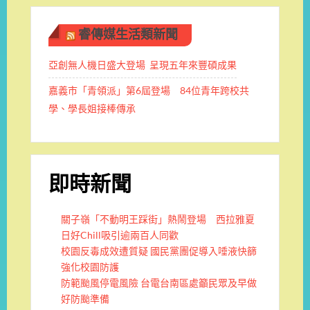
睿傳媒生活類新聞
亞創無人機日盛大登場 呈現五年來豐碩成果
嘉義市「青領派」第6屆登場 84位青年跨校共
學、學長姐接棒傳承
即時新聞
關子嶺「不動明王踩街」熱鬧登場 西拉雅夏
日好Chill吸引逾兩百人同歡
校園反毒成效遭質疑 國民黨團促導入唾液快篩
強化校園防護
防範颱風停電風險 台電台南區處籲民眾及早做
好防颱準備