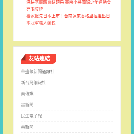
深耕基層體育結碩果 臺南小將國際少年運動會
亮眼奪牌
獨家搶先日本上市！台南遠東香格里拉推出日
本冠軍職人麵包
友站連結
華盛頓新聞通訊社
新台灣網報社
商傳媒
墨新聞
民生電子報
蕃新聞