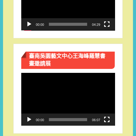
放
器
00:00
04:29
臺南吳園藝文中心王海峰羅慧書
畫邀請展
視
訊
播
放
器
00:00
06:07