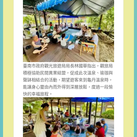
臺南市政府觀光旅遊局局長林國華指出，觀旅局
積極協助民間異業結盟，促成此次溫泉、瑜珈與
聲缽相結合的活動，期望遊客來到龜丹溫泉時，
能讓身心靈由內而外得到深層放鬆，度過一段愉
快的幸福旅程。