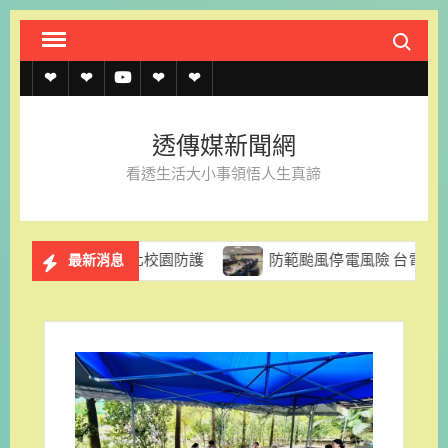
Skip
Search fo
to
content
透
透
透
聯
官
傳
傳
傳
絡
方
透傳媒新聞網
媒
媒
媒
我
LINE
看透生活大小事領悟人生真諦
規
線
youtube
們
約
上
強化校園防護
防範颱風停電風險 台電台南區處籲民眾及早
最新消息
記
者
名
單