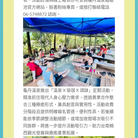
池官方網站、臉書粉絲專頁，或撥打聯絡電話
06-5748872 諮詢。
龜丹溫泉推出「溫泉 X 瑜珈 X 頌缽」定期活動，
精准抓住現代人身心壓力需求，透過異業合作整
合三種療癒形式，兼具創意與實用性。活動收費
分階段且提供明確報名管道，便利性高。若後續
能依季節調整活動細節，或增加夜間場次吸引不
同族群，將進一步提升活動吸引力，助力台南楠
西觀光發展與療癒產業拓展。