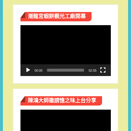
潮龍宮蝦餅觀光工廠開幕
視
訊
播
放
器
00:00
02:55
陳鴻大師邀請憶之味上台分享
視
訊
播