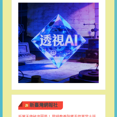
新臺灣網報社
折翼天使破浪圓夢！ 龍崎教養院攜手陸軍常士班 ​