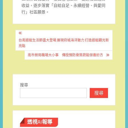
收益，逐步落實「自給自足、
永續經營、與愛同
行」社區願景。
文
章
台南遊艇生活節盛大登場 展現府城海洋魅力 打造遊艇觀光新
亮點
導
南市勞局職場大小事 傳授預防骨質疏鬆保養妙方
覽
搜尋
搜尋
透視AI報導