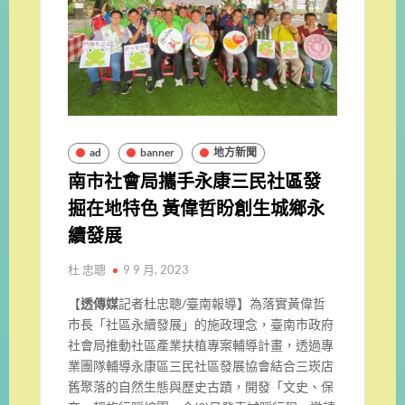
ad
banner
地方新聞
南市社會局攜手永康三民社區發
掘在地特色 黃偉哲盼創生城鄉永
續發展
杜 忠聰
9 9 月, 2023
【
透傳媒
記者杜忠聰/臺南報導】為落實黃偉哲
市長「社區永續發展」的施政理念，
臺南市政府
社會局推動社區產業扶植專案輔導計畫，
透過專
業團隊輔導永康區三民社區發展協會結合三崁店
舊聚落的自然
生態與歷史古蹟，開發「文史、保