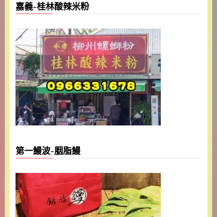
嘉義-桂林酸辣米粉
第一鰻波-胭脂鰻