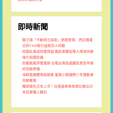
即時新聞
關子嶺「不動明王踩街」熱鬧登場 西拉雅夏
日好Chill吸引逾兩百人同歡
校園反毒成效遭質疑 國民黨團促導入唾液快篩
強化校園防護
防範颱風停電風險 台電台南區處籲民眾及早做
好防颱準備
深耕基層體育結碩果 臺南小將國際少年運動會
亮眼奪牌
獨家搶先日本上市！台南遠東香格里拉推出日
本冠軍職人麵包