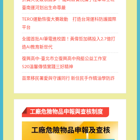
臺南運河划出生命尊嚴
TERO運動恢復大賽啟動 打造台灣運科防護國際
平台
全國首批AI筆電進校園！黃偉哲加碼投入2.7億打
造AI教育新世代
復興高中-臺北市立復興高中飛艇公益工作室
520溫馨傳情實踐三好精神
苗栗移民署愛與守護同行 新住民手作精油學防詐
工廠危險物品申報與查核制度