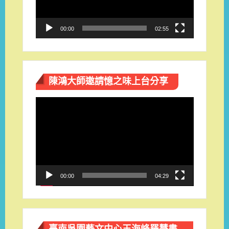
器
00:00
02:55
陳鴻大師邀請憶之味上台分享
視
訊
播
放
器
00:00
04:29
臺南吳園藝文中心王海峰羅慧書