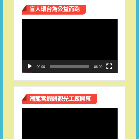
盲人環台​為公益而跑
視
訊
播
放
器
00:00
06:09
潮龍宮蝦餅觀光工廠開幕
視
訊
播
放