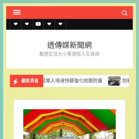
Skip
Search fo
to
content
透
透
透
聯
官
傳
傳
傳
絡
方
透傳媒新聞網
媒
媒
媒
我
LINE
看透生活大小事領悟人生真諦
規
線
youtube
們
約
上
民黨團促導入唾液快篩強化校園防護
防範颱風停電風險 台
最新消息
記
者
名
單