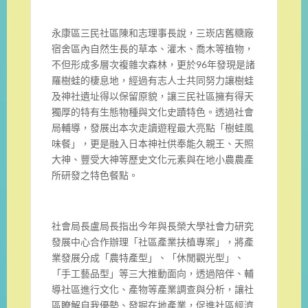
永康區三民社區陳和志理事長說，
三崁店舊糖廠
宿舍區內自然生長的草本、灌木、喬木等植物，
不但形成多層次複雜次森林，更於
96
年發現是諸
羅樹蛙的棲息地，
經過有志人士共同努力讓樹蛙
及神社遺址得以保留原貌，
讓三民社區擁有得天
獨厚的特有生態物種與文化史蹟特色。
透過社會
局輔導，發展出本次走讀遊程最大亮點「樹蛙風
味餐」，
更是融入日本神社供奉能久親王、天照
大神、
豐受大神等歷史文化元素與在地小農農產
所研發之特色餐點。
社會局長盧局長指出今年與長榮大學社會力研究
發展中心合作辦理「
社區產業扶植專案」，將產
業發展分成「農特產型」、「
休閒觀光型」、
「手工藝品型」等三大推動面向，透過陪伴、
輔
導社區進行文化、產物等產業調查與分析，讓社
區瞭解自我優勢、
發掘在地產業，促進社區經濟