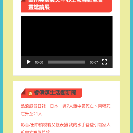
畫邀請展
視
訊
播
放
器
00:00
06:07
睿傳媒生活類新聞
熱浪威脅日韓 日本一週7人熱中暑死亡、南韓死
亡升至21人
影音/田中鎮模範父親表揚 我的水手爸爸引領家人
航向幸福與希望