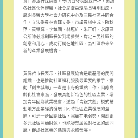
育」輕旅行踩線團。今
(9)
日發
表試踩行程，邀請
各社區伙伴體驗，社會局盧禹璁局長特別出席，
感謝長榮大學社會力研究中心及三民社區共同合
作，
立法委員林宜瑾立委、巿議員楊中成、陳秋
萍、黃肇輝、李鎮國、
林冠維、朱正軒、永康區
公所陳必成副區長皆到場參與，
肯定三民社區的
創意和用心，成功行銷在地社區，
為社區帶來全
新的產業發展機會。
黃偉哲市長表示，社區發展協會是最基層的民間
組織，
也是推動社區福利服務最重要的推手，推
動「創生城鄉」
一直是市府的重點工作，因應高
齡化社會來臨，
發展具創新特色的社區產業，增
加青年回鄉就業機會，透過「
青銀共創」模式帶
動地方產業經濟發展；同時社區產業發展的盈
餘，
可進一步回饋社區，照顧在地弱勢，開創更
多元社區照顧財源，
也能凝聚居民對社區的認同
感，促成社區善的循環與永續發展。