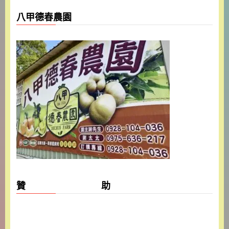
八甲德春農園
贊 助