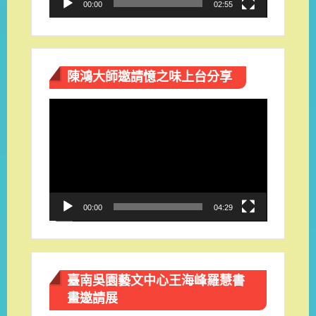
00:00
02:55
陳鴻大師邀請憶之味上台分享
視
訊
播
放
器
00:00
04:29
臺南吳園藝文中心王海峰羅慧書
畫邀請展