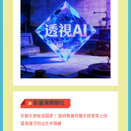
新臺灣網報社
折翼天使破浪圓夢！ 龍崎教養院攜手陸軍常士班 ​
臺南運河划出生命尊嚴