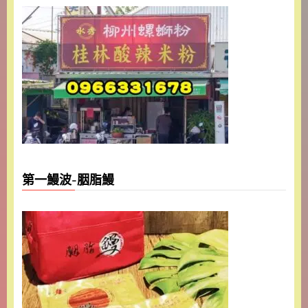
第一鰻波-胭脂鰻