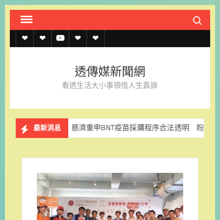
Skip
Search fo
to
content
透
透
透
聯
官
傳
傳
傳
絡
方
透傳媒新聞網
媒
媒
媒
我
LINE
看透生活大小事領悟人生真諦
規
線
youtube
們
約
上
同樂
慈濟重申BNT疫苗採購程序合法透明 盼司法釐清真相
最新消息
記
者
名
單