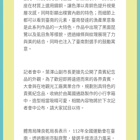
座在材質上選用鑄銅，讓色澤以青銅色提升視覺
層次感，同時彰顯出樸實內斂的特色；而細節上
都可以看到臺南的元素，臺南發達的漁產業意象
是此系列作品的一大特色，作品中出現了黑面琵
鷺以及虱目魚等樣貌，透過線條與紋理展現了力
與美的結合，同時也注入了臺南對選手的鼓勵寓
意。
記者會中，葉澤山副市長更搶先公開了貴賓紀念
品的外觀，為了歡迎即將遠道而來的各界貴賓，
大會與在地觀光工廠異業合作，規劃別具特色的
貴賓紀念品，收納於由萬國通路製作的小行李箱
中，造型相當吸睛可愛，相關內容物將於下次記
者會中公布，請大家拭目以待。
體育局陳良乾局長表示， 112年全國運動會在臺
南，透過藝術亮點齊聚，替選手增添活力風采，