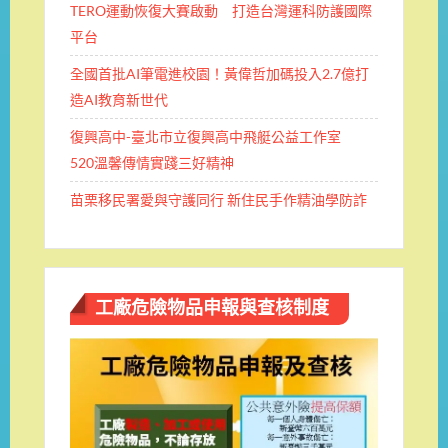
TERO運動恢復大賽啟動 打造台灣運科防護國際
平台
全國首批AI筆電進校園！黃偉哲加碼投入2.7億打
造AI教育新世代
復興高中-臺北市立復興高中飛艇公益工作室
520溫馨傳情實踐三好精神
苗栗移民署愛與守護同行 新住民手作精油學防詐
工廠危險物品申報與查核制度