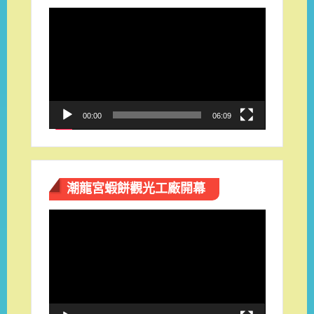
視
訊
播
放
器
00:00
06:09
潮龍宮蝦餅觀光工廠開幕
視
訊
播
放
器