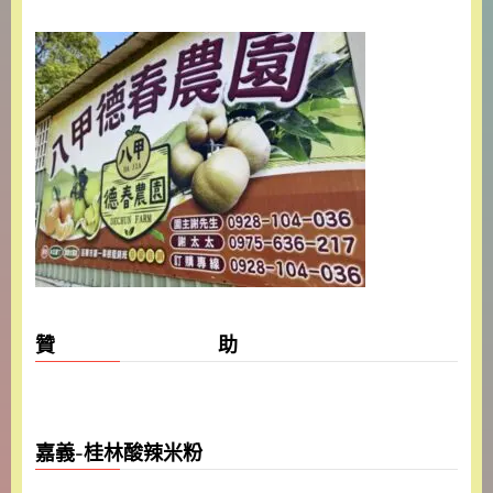
贊 助
嘉義-桂林酸辣米粉