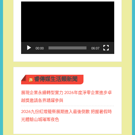
視
訊
播
放
器
00:00
06:07
睿傳媒生活類新聞
展現企業永續轉型實力 2026年度淨零企業進步卓
越獎邀請各界踴躍參與
2026九份紅燈籠祭展期進入最後倒數 把握暑假時
光體驗山城璀璨夜色