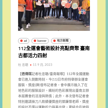
ad
banner
地方新聞
112全運會藝術設計亮點齊聚 臺南
古都活力四射
杜 忠聰
11 9 月, 2023
【
透傳媒
記者杜忠聰/臺南報導】112年全國運動
會已進入倒數時刻，今(11)日市府特舉辦全運會
服裝、獎座(牌)發布記者會，會中展示融入了在
地色彩的服裝設計，繽紛的色彩展現出臺南主辦
本屆賽會的活潑與熱情；此外，本次發布記者會
特別邀請操刀八款績優獎座的鄧廉懷老師，獎座
的設計不僅以運動的力與美出發，更結合在地特