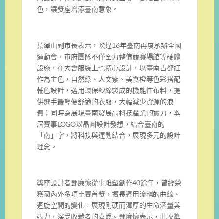
色，讓獎座增添臺南意象。
葉澤山副市長表示，睽違16年臺南再度承辦全國
運動會，市府團隊不僅全力整備競賽場館等硬體
設施，在大會服裝上也精心設計，以臺南古都紅
作為主色，自然綠、人文紫、美食橙等色彩搭配
輔色設計，選用環保紗線製成的機能性布料，提
供選手最輕便舒適的衣服，大幅減少資源的浪
費；同時為展現臺南發展高科技產業的實力，本
屆賽事LOGO以晶圓設計發想，結合臺南的
「南」字，將科技與運動結合，展現多元的設計
理念。
獎座設計者鄧廉懷從事雕塑創作40餘年，曾經榮
獲國內外多項比賽首獎，擅長運用流暢的曲線、
迴旋空間的變化，展現剛硬而渾厚的生命涵量與
張力，深受收藏者的喜愛。鄧廉懷表示，此次獎