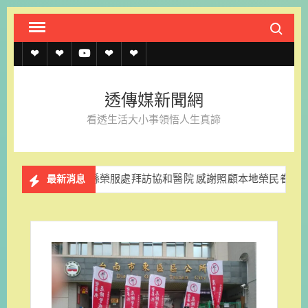
Skip
Search fo
to
content
透
透
透
聯
官
傳
傳
傳
絡
方
透傳媒新聞網
媒
媒
媒
我
LINE
看透生活大小事領悟人生真諦
規
線
youtube
們
約
上
苗栗縣榮服處拜訪協和醫院 感謝照顧本地榮民眷
苗栗
最新消息
記
者
名
單