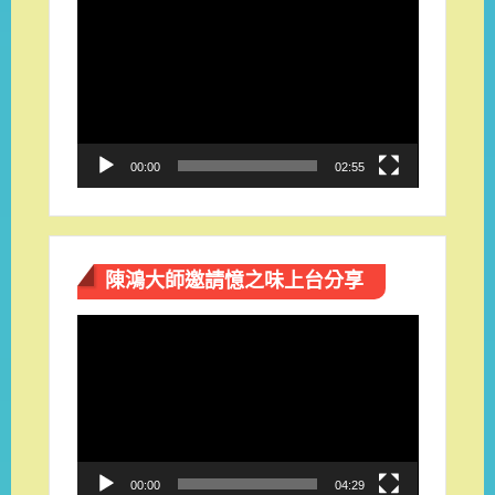
視
訊
播
放
器
00:00
02:55
陳鴻大師邀請憶之味上台分享
視
訊
播
放
器
00:00
04:29