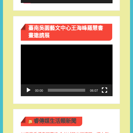
臺南吳園藝文中心王海峰羅慧書
畫邀請展
視
訊
播
放
器
00:00
06:07
睿傳媒生活類新聞