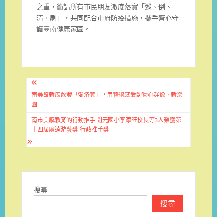
之重，籲請所有市民朋友澈底落實「巡、倒、
清、刷」，共同配合市府防疫措施，攜手齊心守
護臺南健康家園。
文
章
南美館新展散發「愛洛蒙」，用藝術感受動物心群像．新樂
園
導
南市美感教育的行動推手 開元國小李添旺校長等3人榮獲第
覽
十四屆廣達游藝獎-行政推手獎
搜尋
搜尋