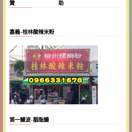
贊 助
嘉義-桂林酸辣米粉
第一鰻波-胭脂鰻