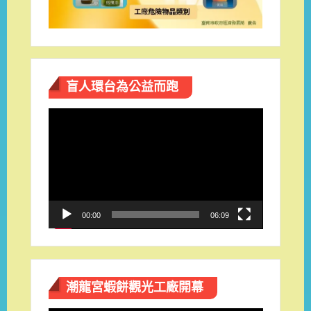
盲人環台​為公益而跑
視
訊
播
放
器
00:00
06:09
潮龍宮蝦餅觀光工廠開幕