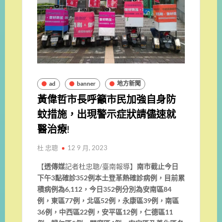
ad
banner
地方新聞
黃偉哲市長呼籲市民加強自身防
蚊措施，出現警示症狀請儘速就
醫治療!
杜 忠聰
12 9 月, 2023
【
透傳媒
記者杜忠聰/臺南報導】
南市截止今日
下午3點確診352例本土登革熱確診病例，目前累
積病例為6,112，今日352例分別為安南區84
例，東區77例，北區52例，永康區39例，南區
36例，中西區22例，安平區12例，仁德區11