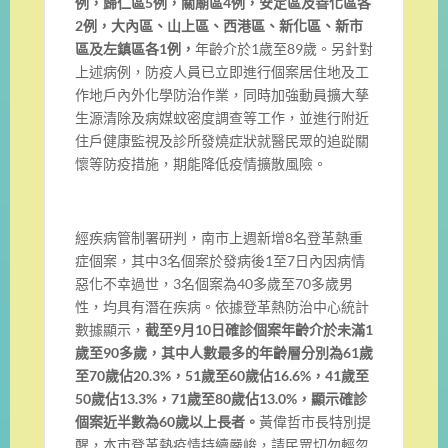
例，歸仁區5例，關廟區4例，安定區及善化區各
2例，大內區、山上區、西港區、新化區、新市
區及左鎮區各1例，
年齡介於1歲至89歲。另針對
上述病例，防疫人員已立即進行個案居住地及工
作地戶內外化學防治作業，同時加強動員擴大孳
生源清除及病媒蚊密度調查等工作，並進行附近
住戶健康監視及診所發燒症狀就醫民眾的追踨關
懷等防疫措施，期能降低疫情擴散風險。
經疾病管制署研判，南市上週新增8名登革熱重
症個案，其中3名個案於發病後1至7日內因病情
惡化不幸過世，3名個案為40多歲至70多歲男
性，均具有潛在疾病。依據登革熱防治中心統計
數據顯示，
截至9月10日確診個案年齡介於未滿1
歲至90多歲，其中人數最多的年齡層分別為61歲
至70歲佔20.3%，51歲至60歲佔16.6%，41歲至
50歲佔13.3%，71歲至80歲佔13.0%，顯示確診
個案近半數為60歲以上長者。
黃偉哲市長特別提
醒，本市登革熱疫情持續嚴峻，請民眾切勿輕忽