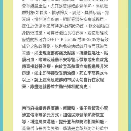
登革熱嚴重性，尤其是曾經確診登革熱、高危險
群對象(如長者、懷孕婦女、嬰兒、具糖尿病、腎
衰竭、慢性溶血疾病、肥胖等潛在疾病或獨居、
居住於偏遠地區等特定社經狀況者)，務必加強自
身防蚊措施，可穿著淺色長袖衣褲，或使用經政
府機關核可含DEET、Picaridin或IR-3535等有效
成分之防蚊藥劑，以避免被病媒蚊叮咬而感染登
革熱，如
出現腹部疼痛及壓痛、持續性嘔吐、黏
膜出血、嗜睡及躁動不安等警示徵象或出血症兆
應直接就醫治療，由於登革熱重症病程進展非常
迅速，如未即時接受妥適治療，死亡率高達20%
以上，請上述高危險群的市民切勿自行在家服
藥，應盡速就醫並主動告知相關病史。
南市府持續透過廣播、新聞稿、電子看板及小蜜
蜂宣傳車等多元方式，加強民眾登革熱衛教宣
導，增進風險溝通，提升登革熱防治相關知能，
黃偉哲市長再次強調，孳清是登革熱防治的重中