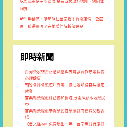
以樂高重構空間靈魂 金益誠跨出舒適圈，邁向無
國界
新竹房價高、購屋族往苗栗看！竹南頭份「公園
區」值得買嗎？在地房仲解析優缺點
即時新聞
白河榮家結合正念減壓與五禽戲實作守護長者
心理健康
輔導會拜會縱遊戶外趣 協助退除役官兵穩定
就業
苗栗縣榮服處拜訪協和醫院 感謝照顧本地榮民
眷
苗栗縣榮服處恭賀榮民眷榮膺縣府模範父親表
揚
《台文怪物》免費展出一年 台南老爺行旅打