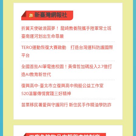
新臺灣網報社
折翼天使破浪圓夢！ 龍崎教養院攜手陸軍常士班 ​
臺南運河划出生命尊嚴
TERO運動恢復大賽啟動 打造台灣運科防護國際
平台
全國首批AI筆電進校園！黃偉哲加碼投入2.7億打
造AI教育新世代
復興高中-臺北市立復興高中飛艇公益工作室
520溫馨傳情實踐三好精神
苗栗移民署愛與守護同行 新住民手作精油學防詐