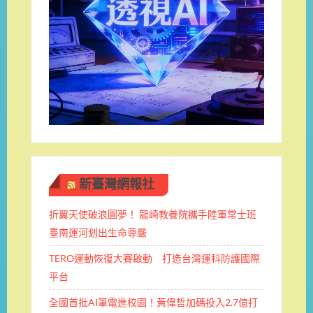
新臺灣網報社
折翼天使破浪圓夢！ 龍崎教養院攜手陸軍常士班 ​
臺南運河划出生命尊嚴
TERO運動恢復大賽啟動 打造台灣運科防護國際
平台
全國首批AI筆電進校園！黃偉哲加碼投入2.7億打