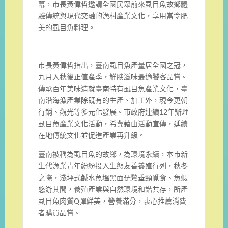
幕，市長黃偉哲邀請全國民眾前來虱目魚故鄉體
驗傳統與現代交融的漁村產業文化，享用當令肥
美的虱目魚料理。
市長黃偉哲指出，臺南虱目魚產量居全國之冠，
九月入秋後正值產季，鮮腴滋味最適饕客品嘗。
傳承百年美味造就臺南特有虱目魚產業文化，臺
南沿海漁產業除既有的生產、加工外，現今更朝
行銷、觀光等多元化發展。市政府連續12年辦理
虱目魚產業文化活動，希冀藉由活動宣傳，延續
在地傳統文化並促進產業再升級。
臺南被稱為虱目魚的故鄉，為環境永續，本市新
生代漁業青年紛紛投入生態友善養殖行列，秋冬
之際，淺坪式鹹水魚塭黑面琵鷺垂頸覓食、魚蝦
悠游其間，養殖產業與自然環境和諧共存，所產
虱目魚肉質Q彈鮮美，營養滿分，衷心推薦消費
者購買品嘗。