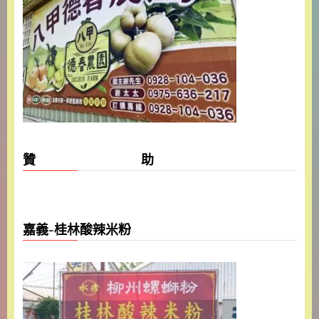
贊 助
嘉義-桂林酸辣米粉