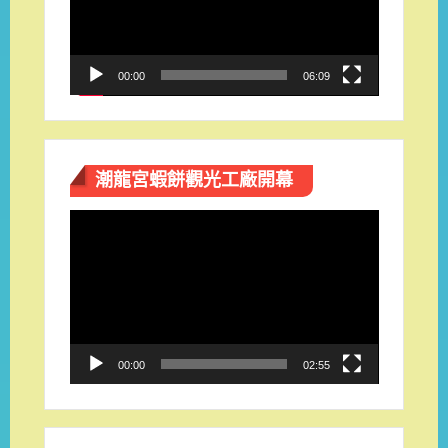
放
器
00:00
06:09
潮龍宮蝦餅觀光工廠開幕
視
訊
播
放
器
00:00
02:55