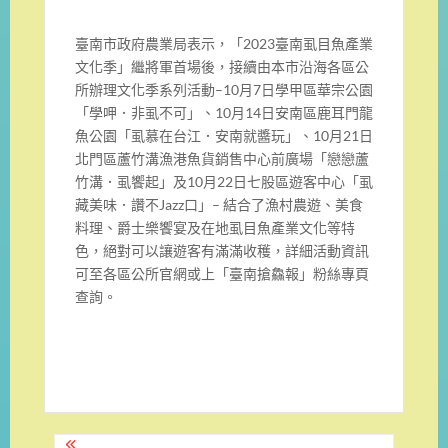
臺南市政府農業局表示，「2023臺南虱目魚產業
文化季」繼將軍首場後，接續由本市沿海各區公
所辦理文化季系列活動–10月7日學甲區華宗公園
「學呷．非虱不可」、10月14日安南區鹿耳門龍
魚公園「虱慕在台江．安南就醬玩」、10月21日
北門區蘆竹溝漁港魚貨銷售中心前廣場「戀戀蘆
竹溝．虱饗起」及10月22日七股區遊客中心「虱
藏美味．讚不Jazz口」– 結合了漁村農遊、美食
料理、爵士樂饗宴及在地虱目魚產業文化等特
色，絕對可以讓遊客有滿滿收穫，詳細活動資訊
可至各區公所官網或上「臺南搶鱻報」粉絲專頁
查詢。