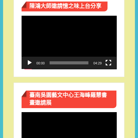
陳鴻大師邀請憶之味上台分享
視
訊
播
放
器
00:00
04:29
臺南吳園藝文中心王海峰羅慧書
畫邀請展
視
訊
播
放