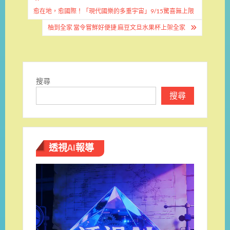
文
章
愈在地，愈國際！「現代國樂的多重宇宙」9/15驚喜無上限
導
柚到全家 當令嘗鮮好便捷 麻豆文旦水果杯上架全家
覽
搜尋
搜尋
透視AI報導