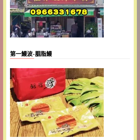
第一鰻波-胭脂鰻