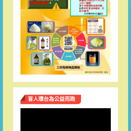
盲人環台​為公益而跑
視
訊
播