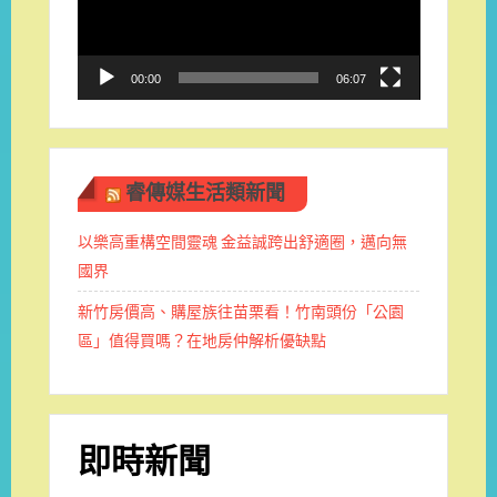
器
00:00
06:07
睿傳媒生活類新聞
以樂高重構空間靈魂 金益誠跨出舒適圈，邁向無
國界
新竹房價高、購屋族往苗栗看！竹南頭份「公園
區」值得買嗎？在地房仲解析優缺點
即時新聞