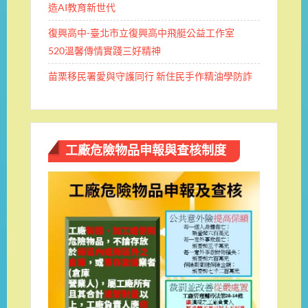
造AI教育新世代
復興高中-臺北市立復興高中飛艇公益工作室
520溫馨傳情實踐三好精神
苗栗移民署愛與守護同行 新住民手作精油學防詐
工廠危險物品申報與查核制度