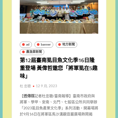
ad
banner
地方新聞
農漁業新聞
第12屆臺南虱目魚文化季16日隆
重登場 黃偉哲邀您「將軍虱在5趣
味」
杜 忠聰
12 9 月, 2023
【
透傳媒
記者杜忠聰/臺南報導】臺南市政府與
將軍、學甲、安南、北門、七股區公所共同舉辦
「2023虱目魚產業文化季」系列活動，開幕場將
於9月16日在將軍區馬沙溝觀音巖廣場熱鬧揭