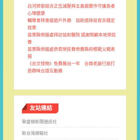
白河榮家結合正念減壓與五禽戲實作守護長者
心理健康
輔導會拜會縱遊戶外趣 協助退除役官兵穩定
就業
苗栗縣榮服處拜訪協和醫院 感謝照顧本地榮民
眷
苗栗縣榮服處恭賀榮民眷榮膺縣府模範父親表
揚
《台文怪物》免費展出一年 台南老爺行旅打
造趣味台語互動展
友站連結
華盛頓新聞通訊社
新台灣網報社