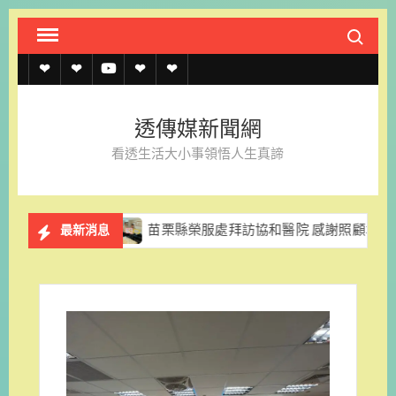
Skip
Search fo
to
content
透
透
透
聯
官
傳
傳
傳
絡
方
透傳媒新聞網
媒
媒
媒
我
LINE
看透生活大小事領悟人生真諦
規
線
youtube
們
約
上
業
苗栗縣榮服處拜訪協和醫院 感謝照顧本地榮民眷
最新消息
記
者
名
單