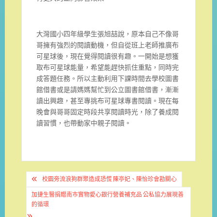
大灣國小四年級學生張旭喆說，原本自己不像哥
哥擁有強烈的閱讀動機，但自從班上老師推廣布
可星球後，現在覺得閱讀很有趣。一開始是想獲
取布可星球能量，希望能趕快抓住重點，同時完
成答題任務。所以主動利用下課時間去學校圖書
館借書或是請媽媽幫忙到公立圖書館借書，漸漸
讀出興趣，甚至專挑布可星球專書閱讀。現在每
晚會與哥哥固定時段共享閱讀時光，除了養成閱
讀習慣，也帶動家中親子閱讀。
文
校園旁流浪狗群聚造成恐慌 陳亭妃、陳怡珍會勘關心
章
加捷生醫捐贈南巿實物愛心銀行營養補充品 公私協力展現善
導
的循環