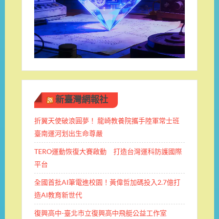
新臺灣網報社
折翼天使破浪圓夢！ 龍崎教養院攜手陸軍常士班 ​
臺南運河划出生命尊嚴
TERO運動恢復大賽啟動 打造台灣運科防護國際
平台
全國首批AI筆電進校園！黃偉哲加碼投入2.7億打
造AI教育新世代
復興高中-臺北市立復興高中飛艇公益工作室