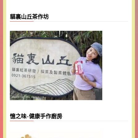
貓裏山丘茶作坊
憶之味-健康手作廚房