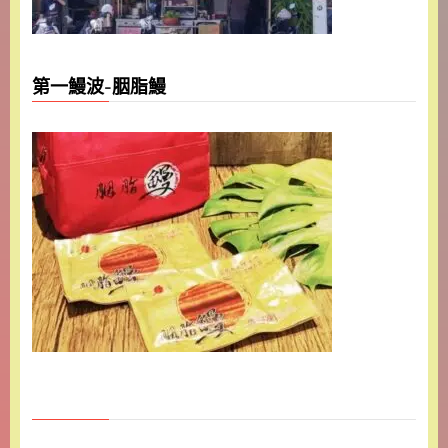
第一鰻波-胭脂鰻