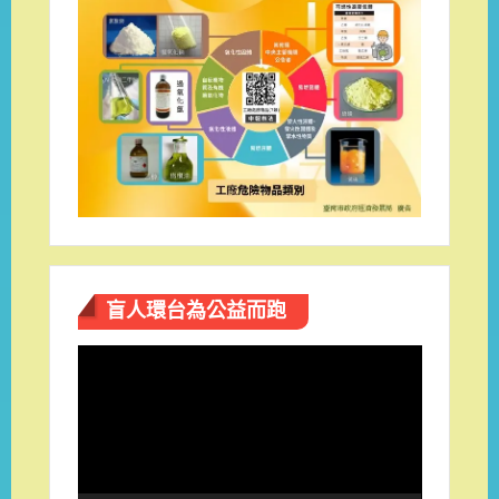
盲人環台​為公益而跑
視
訊
播
放
器