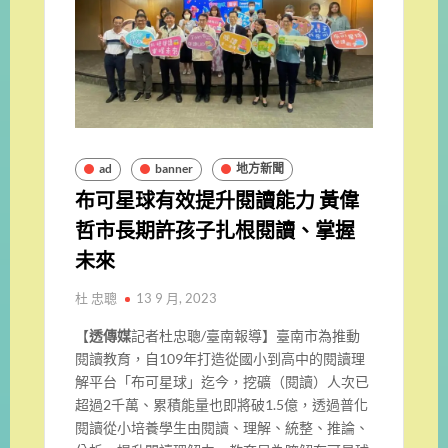
ad
banner
地方新聞
布可星球有效提升閱讀能力 黃偉
哲市長期許孩子扎根閱讀、掌握
未來
杜 忠聰
13 9 月, 2023
【
透傳媒
記者杜忠聰/臺南報導】臺南市為推動
閱讀教育，自109年打造從國小到高中的閱讀理
解平台「布可星球」迄今，挖礦（閱讀）人次已
超過2千萬、累積能量也即將破1.5億，透過普化
閱讀從小培養學生由閱讀、理解、統整、推論、