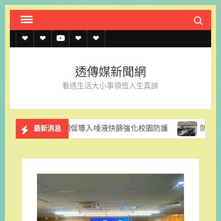
Skip
Search fo
to
content
透
透
透
聯
官
傳
傳
傳
絡
方
透傳媒新聞網
媒
媒
媒
我
LINE
看透生活大小事領悟人生真諦
規
線
youtube
們
約
上
國民黨團促導入唾液快篩強化校園防護
防範颱風停電風險 
最新消息
記
者
名
單