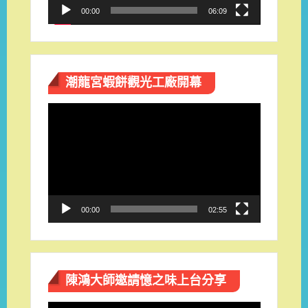
00:00
06:09
潮龍宮蝦餅觀光工廠開幕
視
訊
播
放
器
00:00
02:55
陳鴻大師邀請憶之味上台分享