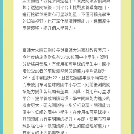
產生動機，並從參與過程中，養成閱讀習慣與興
趣；透過閱讀後，到平台上挑戰素養導向題目、
進行挖礦並提供布可星球能量，不僅可擴充學生
的知識視野，也可深化閱讀理解能力，進而產生
學習遷移，提升個人學習力。
臺師大宋曜廷副校長與臺師大洪嘉馡教授表示，
今年度總施測對象有3,738位國中小學生。資料
分析結果發現，有使用布可星球的學生中，國小
階段受試者的前後測整體閱讀能力平均數提升
26，國中則提升22，且皆超過該年級平均常模。
而未使用布可星球的國中小學生，則前後測的閱
讀能力變化皆無顯著差異。因此，善用布可星球
平台、提早養成閱讀習慣，學生閱讀能力進步的
機會更大。研究團隊進一步分析發現，閱讀能力
屬中、低組的國中小學生，在使用布可星球後，
其閱讀能力有更明顯的提升。亦即，使用布可星
球對強化中、低閱讀能力學生的閱讀理解能力，
有更大的正向影響效果。