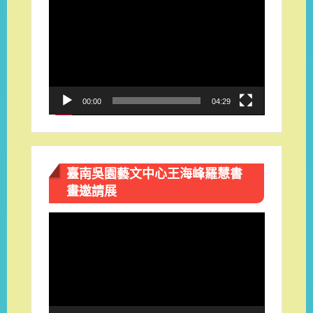
視
訊
播
放
器
00:00
04:29
臺南吳園藝文中心王海峰羅慧書
畫邀請展
視
訊
播
放
器