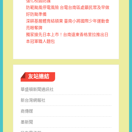
強化校園防護
防範颱風停電風險 台電台南區處籲民眾及早做
好防颱準備
深耕基層體育結碩果 臺南小將國際少年運動會
亮眼奪牌
獨家搶先日本上市！台南遠東香格里拉推出日
本冠軍職人麵包
友站連結
華盛頓新聞通訊社
新台灣網報社
商傳媒
墨新聞