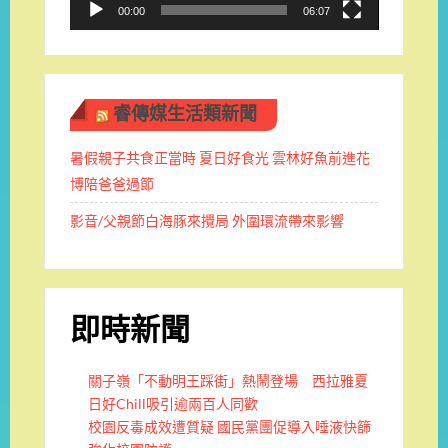
00:00
06:07
睿傳媒生活類新聞
暑假親子共食正當時 夏日好食光 雲林好魚前進花
博陪爸爸過節
影音/父親節白海豚來攪局 外圍環流帶來影響
即時新聞
關子嶺「不動明王踩街」熱鬧登場 西拉雅夏
日好Chill吸引逾兩百人同歡
校園反毒成效遭質疑 國民黨團促導入唾液快篩