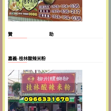
贊 助
嘉義-桂林酸辣米粉