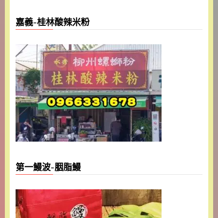
嘉義-桂林酸辣米粉
第一鰻波-胭脂鰻