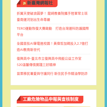
新臺灣網報社
折翼天使破浪圓夢！ 龍崎教養院攜手陸軍常士班 ​
臺南運河划出生命尊嚴
TERO運動恢復大賽啟動 打造台灣運科防護國際
平台
全國首批AI筆電進校園！黃偉哲加碼投入2.7億打
造AI教育新世代
復興高中-臺北市立復興高中飛艇公益工作室
520溫馨傳情實踐三好精神
苗栗移民署愛與守護同行 新住民手作精油學防詐
工廠危險物品申報與查核制度