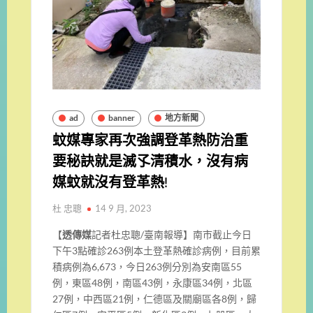
ad
banner
地方新聞
蚊媒專家再次強調登革熱防治重
要秘訣就是滅孓清積水，沒有病
媒蚊就沒有登革熱!
杜 忠聰
14 9 月, 2023
【
透傳媒
記者杜忠聰/臺南報導】南市截止今日
下午3點確診263例本土登革熱確診病例，目前累
積病例為6,673，今日263例分別為安南區55
例，東區48例，南區43例，永康區34例，北區
27例，中西區21例，仁德區及關廟區各8例，歸