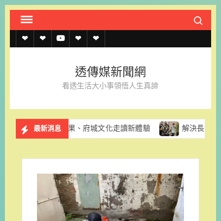
Skip
Search fo
to
content
透
透
透
聯
官
傳
傳
傳
絡
方
透傳媒新聞網
媒
媒
媒
我
LINE
看透生活大小事領悟人生真諦
規
線
youtube
們
約
上
推酪梨採果、府城文化走讀新體驗
解決長輩換照資訊亂象 台
最新消息
記
者
名
單