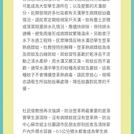
可能成為大型孳生源所在；以及屋簷的天溝部
分，近期發現許多社區都有天溝孳生病媒蚊幼蟲
情況，請民眾定期檢視家戶天溝，如有塵土淤積
或落葉阻塞排水孔情況，應儘快排除，保持排水
通暢，避免雨後形成病媒蚊繁殖溫床。另勘查汙
水下水道工程時，民眾陳情反映水溝恐孳生登革
熱病媒蚊，杜教授特別解釋，登革熱病媒蚊為埃
及斑蚊及白線斑蚊，斑蚊習性喜歡於乾淨且不流
動之清水產卵，而水溝又髒又臭，斑蚊反而不喜
歡，通常水溝中孳生的蚊種為家蚊及叢蚊，這兩
種蚊子不會傳播登革熱病毒，請民眾放心，現場
亦請衛生所協助投藥處理，降低蚊蟲對民眾的干
擾。
杜武俊教授再次強調，防治登革熱最重要的是落
實孳生源清除，沒有病媒蚊就沒有登革熱，防治
中心蘇世斌主任籲請市民朋友即刻巡查及清除家
戶內外積水容器，0.5公分積水都會成為孳生病