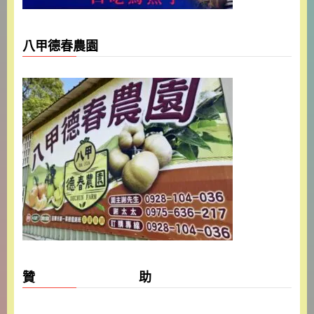
八甲德春農園
贊 助