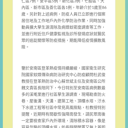
仁區7例，安平區5例，新化區3例，七股區、大
內區、新市區及善化區各1例，年齡介於1歲至86
歲。另針對上述病例，防疫人員已立即進行個案
居住地及工作地戶內外化學防治作業，同時加強
動員擴大孳生源清除及病媒蚊密度調查等工作，
並進行附近住戶健康監視及診所發燒症狀就醫民
眾的追踨關懷等防疫措施，期能降低疫情擴散風
險。
鑒於安南區登革熱疫情持續嚴峻，國家衛生研究
院國家蚊媒傳染病防治研究中心防疫顧問杜武俊
教授在登革熱防治中心蘇世斌主任及安南區公所
魏文貴區長陪同下，今日特別至安南區病例數最
多的溪墘里進行社區孳生源調查，現場勘查防火
巷、屋後溝、天溝、建築工地、頂樓水塔、汙水
下水道工程等社區中常見高風險點，杜教授特別
提醒，近期時有間歇性強降雨發生，請民眾雨後
一定要檢查家戶內外環境，清除積水容器，像是
容易忽略的頂樓水塔，如長時間閒置又無上蓋即