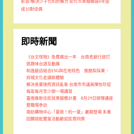
影音/解決少子化的妙解方 彰化市未婚聯誼6年促
成10對佳偶
即時新聞
《台文怪物》免費展出一年 台南老爺行旅打
造趣味台語互動展
和逸飯店結合ESG與在地特色 推酪梨採果、
府城文化走讀新體驗
解決長輩換照資訊亂象 台南市市議員陳怡珍促
每區每月至少辦一場講習
臺南推新住民就業服務計畫 8月29日辦理講座
暨職場參訪
南紡購物中心「夏款！約一夏」暑期登場 多重
回饋搭配豐富活動歡迎民眾同樂