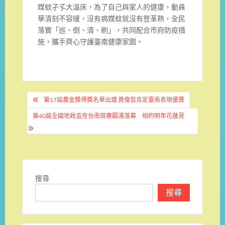
媒蚊孑孓大溫床，為了自己與家人的健康，動員
孳清刻不容緩，沒有病媒蚊就沒有登革熱，全民
落實「巡、倒、清、刷」，共同配合市府防疫措
施，攜手齊心守護臺南健康家園。
文
第17屆農金獎得獎名單出爐 黃偉哲肯定臺南表現優異
章
第40屆全國地政盃在台南競賽圓滿落幕 相約明年花蓮見
導
覽
搜尋
搜尋