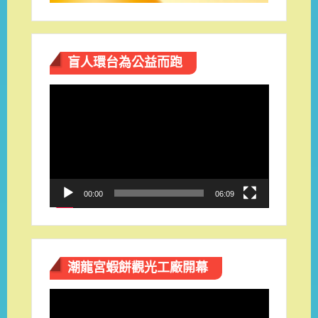
盲人環台​為公益而跑
視
訊
播
放
器
00:00
06:09
潮龍宮蝦餅觀光工廠開幕
視
訊