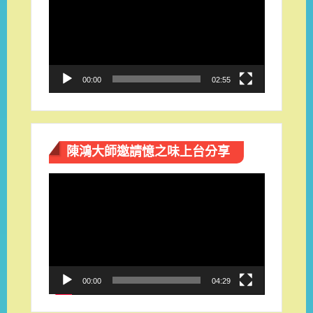
播
放
器
00:00
02:55
陳鴻大師邀請憶之味上台分享
視
訊
播
放
器
00:00
04:29