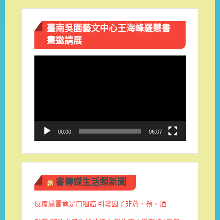
臺南吳園藝文中心王海峰羅慧書
畫邀請展
視
訊
播
放
器
00:00
06:07
睿傳媒生活類新聞
反覆感冒竟是口咽癌 引發因子非菸、檳、酒