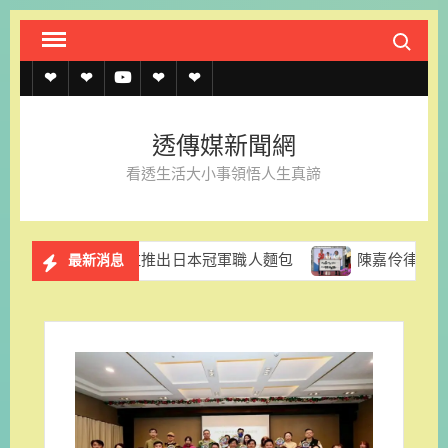
Skip
Search fo
to
content
透
透
透
聯
官
傳
傳
傳
絡
方
透傳媒新聞網
媒
媒
媒
我
LINE
看透生活大小事領悟人生真諦
規
線
youtube
們
約
上
里拉推出日本冠軍職人麵包
陳嘉伶律師創立易勝法律事務所
最新消息
記
者
名
單