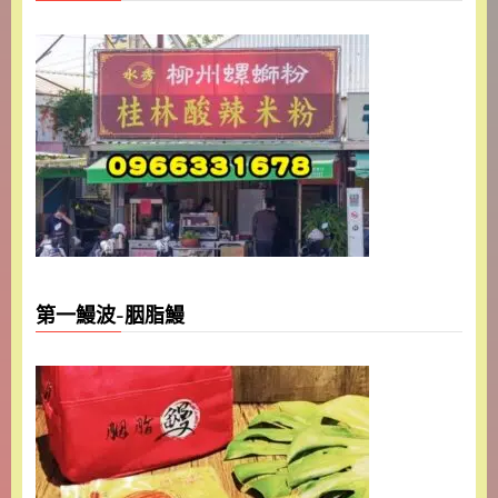
第一鰻波-胭脂鰻