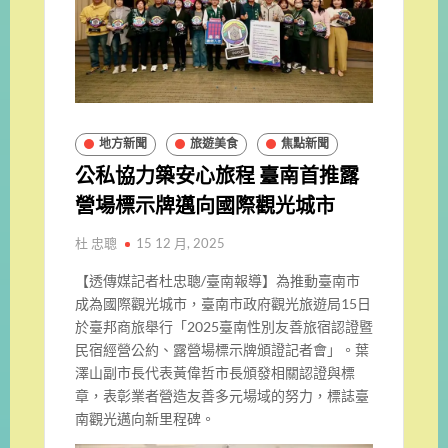
地方新聞
旅遊美食
焦點新聞
公私協力築安心旅程 臺南首推露
營場標示牌邁向國際觀光城市
杜 忠聰
15 12 月, 2025
【透傳媒記者杜忠聰/臺南報導】為推動臺南市
成為國際觀光城市，臺南市政府觀光旅遊局15日
於臺邦商旅舉行「2025臺南性別友善旅宿認證暨
民宿經營公約、露營場標示牌頒證記者會」。葉
澤山副市長代表黃偉哲市長頒發相關認證與標
章，表彰業者營造友善多元場域的努力，標誌臺
南觀光邁向新里程碑。