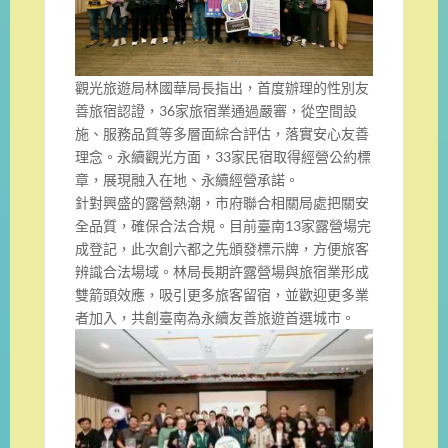
觀光旅遊局林國華局長指出，首度辦理的性別友
善旅宿認證，36家旅宿業通過嚴審，從空間設
施、服務品質等多層面綜合評估，落實安心友善
理念。永續觀光方面，33家民宿取得經營公約標
章，展現融入在地、永續經營承諾。
針對興盛的露營熱潮，市府聯合相關局處把關安
全品質，確保合法合規。目前臺南13家露營場完
成登記，此次創六都之先頒發標示牌，方便旅客
辨識合法場域。林局長期許露營場與旅宿業形成
雙箭頭效應，吸引更多旅客留宿，並歡迎更多業
者加入，共創臺南為永續友善旅遊首選城市。