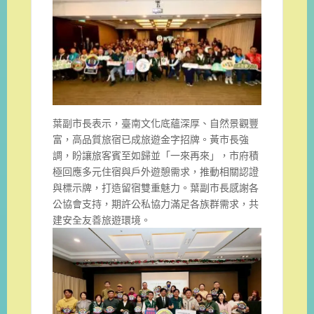
葉副市長表示，臺南文化底蘊深厚、自然景觀豐
富，高品質旅宿已成旅遊金字招牌。黃市長強
調，盼讓旅客賓至如歸並「一來再來」，市府積
極回應多元住宿與戶外遊憩需求，推動相關認證
與標示牌，打造留宿雙重魅力。葉副市長感謝各
公協會支持，期許公私協力滿足各族群需求，共
建安全友善旅遊環境。