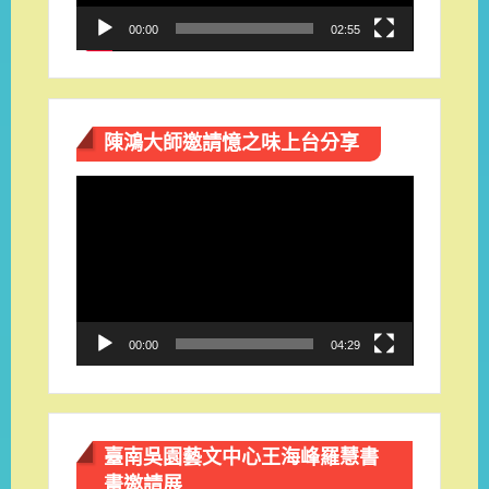
00:00
02:55
陳鴻大師邀請憶之味上台分享
視
訊
播
放
器
00:00
04:29
臺南吳園藝文中心王海峰羅慧書
畫邀請展