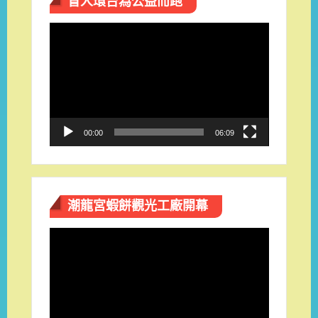
盲人環台​為公益而跑
視
訊
播
放
器
00:00
06:09
潮龍宮蝦餅觀光工廠開幕
視
訊
播
放
器