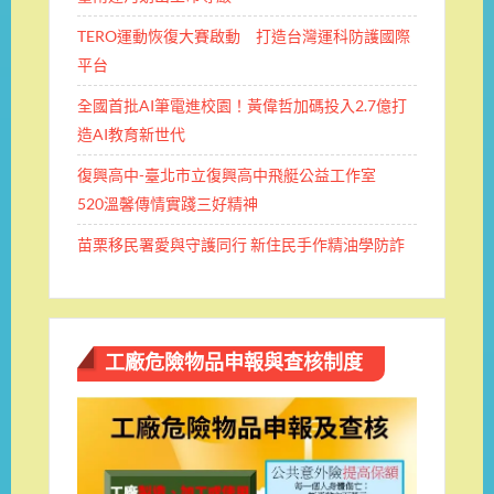
TERO運動恢復大賽啟動 打造台灣運科防護國際
平台
全國首批AI筆電進校園！黃偉哲加碼投入2.7億打
造AI教育新世代
復興高中-臺北市立復興高中飛艇公益工作室
520溫馨傳情實踐三好精神
苗栗移民署愛與守護同行 新住民手作精油學防詐
工廠危險物品申報與查核制度