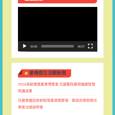
視
訊
播
放
器
00:00
06:07
睿傳媒生活類新聞
2026高齡健康產業博覽會 花蓮醫院展現偏鄉智慧
照護成果
花蓮掌握回收新制落實源頭管理 縣政府舉辦責任
業者法規說明會