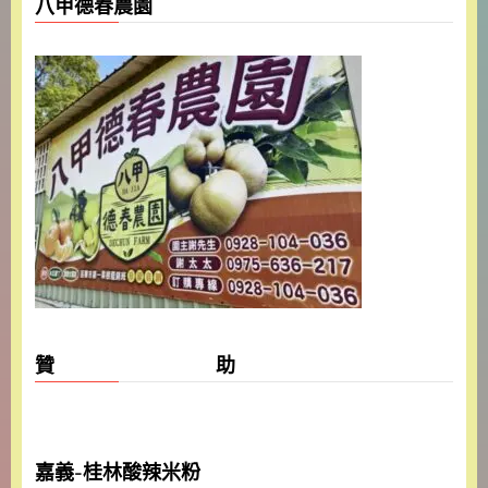
八甲德春農園
贊 助
嘉義-桂林酸辣米粉