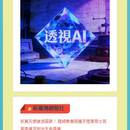
新臺灣網報社
折翼天使破浪圓夢！ 龍崎教養院攜手陸軍常士班 ​
臺南運河划出生命尊嚴