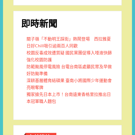
即時新聞
關子嶺「不動明王踩街」熱鬧登場 西拉雅夏
日好Chill吸引逾兩百人同歡
校園反毒成效遭質疑 國民黨團促導入唾液快篩
強化校園防護
防範颱風停電風險 台電台南區處籲民眾及早做
好防颱準備
深耕基層體育結碩果 臺南小將國際少年運動會
亮眼奪牌
獨家搶先日本上市！台南遠東香格里拉推出日
本冠軍職人麵包