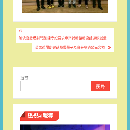
文
章
解決廚餘過剩問題 陳亭妃要求專案補助協助廚餘源頭減量
導
苗栗榮服處邀請績優學子及寶眷參訪榮民文物
覽
搜尋
搜尋
透視AI報導