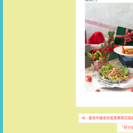
文
臺南市議會民進黨團第四屆
章
「好分