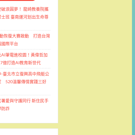
使破浪圓夢！ 龍崎教養院攜
士班 ​臺南運河划出生命尊
運動恢復大賽啟動 打造台灣
護國際平台
批AI筆電進校園！黃偉哲加
.7億打造AI教育新世代
中-臺北市立復興高中飛艇公
 520溫馨傳情實踐三好
民署愛與守護同行 新住民手
學防詐