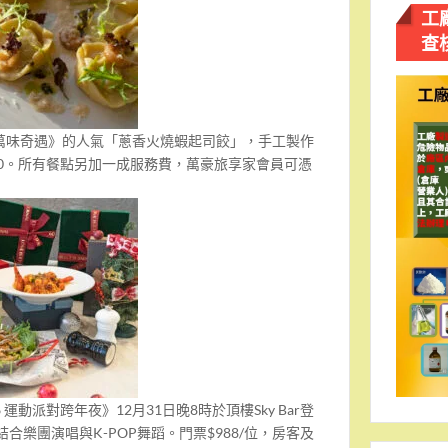
工
查
萬味奇遇》的人氣「蔥香火燒蝦起司餃」，手工製作
20。所有餐點另加一成服務費，萬豪旅享家會員可憑
26 運動派對跨年夜》12月31日晚8時於頂樓Sky Bar登
域，結合樂團演唱與K-POP舞蹈。門票$988/位，房客及