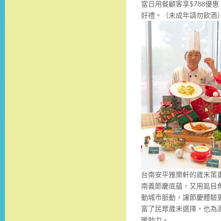
當日用餐顧客享$788優
好禮。（未成年請勿飲酒
台南安平雅樂軒的歲末策
南義節慶底蘊，又用虱目
動城市脈動，讓節慶體驗
富了民眾歲末選擇，也為
暖助力。