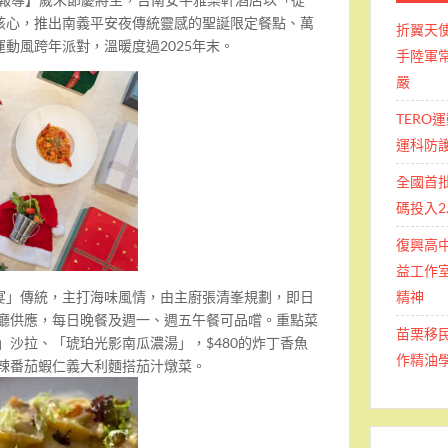
核心，推出南義平安夜傳統靈感的聖誕限定餐點、萬
折翼天
動風跨年派對，溫暖度過2025年末。
手陸軍常
嚴
TERO
運科防
全國首
碼投入2
復興高
益工作室
宴」傳統，主打海味風情，由主廚張清峯規劃，即日
精神
餐廳供應，每日晚餐及週一、週五午餐可品嚐。重點菜
苗栗移
籃」沙拉、「琥珀光影南瓜濃湯」，$480的炸丁香魚
作精油
香辣番茄蝦仁義大利麵搭茄汁燉菜。