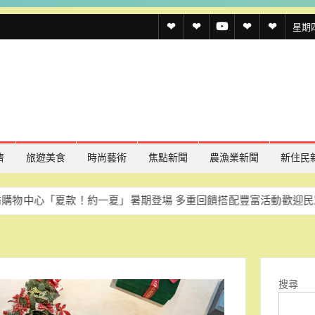
透
透
透
聯
官
星期四,
傳
傳
傳
絡
方
媒
媒
媒
我
LINE
規
線
youtube
們
約
上
記
濟
旅遊美食
時尚藝術
焦點新聞
農漁業新聞
新住民
者
款！約一夏」暑期登場 多重回饋搭配豐富活動歡迎民眾同樂
慈濟
名
單
搜尋