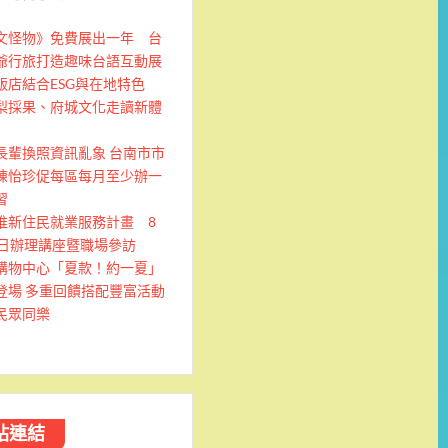
文怪物》免費展出一年 台
爺行旅打造趣味台語互動展
飯店結合ESG與在地特色
梨採果、府城文化走讀新體
長輩換照資訊亂象 台南市市
陳怡珍促每區每月至少辦一
習
推新住民就業服務計畫 8
9日辦理講座暨職場參訪
購物中心「夏款！約一夏」
登場 多重回饋搭配豐富活動
民眾同樂
站連結