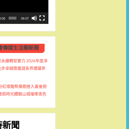
0:00
06:07
睿傳媒生活類新聞
永續轉型實力 2026年度淨
進步卓越獎邀請各界踴躍參
九份紅燈籠祭展期進入最後倒
握暑假時光體驗山城璀璨夜色
時新聞