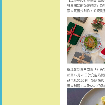
餐桌開始的節慶體驗」為
豪人氣義式創作，並規劃運
聖誕餐點源自南義「七魚
起至12月28日於充能站
品包括$120的「聖誕花
義大利麵，以及$520的