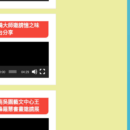
鴻大師邀請憶之味
台分享
0:00
04:29
南吳園藝文中心王
峰羅慧書畫邀請展