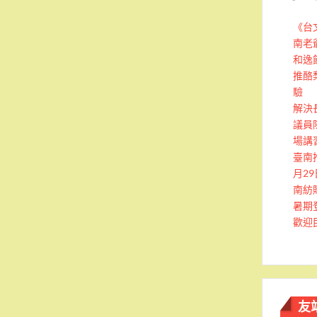
《台
南老
和逸
推酪
驗
解決
議員
場講
臺南
月2
南紡
暑期
歡迎
友