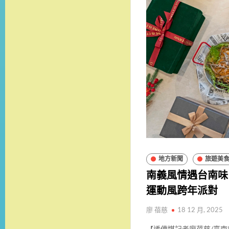
地方新聞
旅遊美
南義風情遇台南味
運動風跨年派對
廖 蓓慈
18 12 月, 2025
【透傳媒記者廖蓓慈/臺