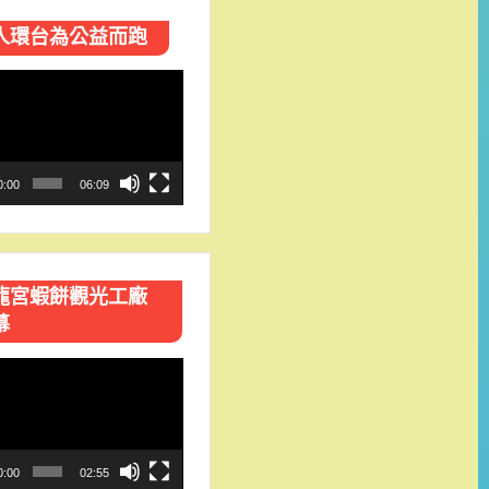
人環台​為公益而跑
0:00
06:09
龍宮蝦餅觀光工廠
幕
0:00
02:55