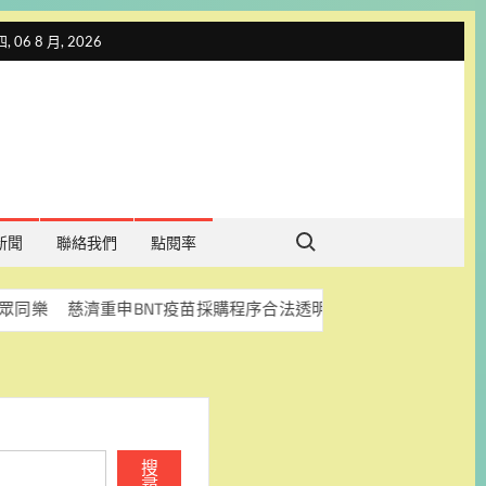
 06 8 月, 2026
Search for:
新聞
聯絡我們
點閱率
重申BNT疫苗採購程序合法透明 盼司法釐清真相
科林助
搜
尋