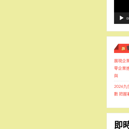
播
放
器
0
展現企業
零企業
與
2026
數 把
即