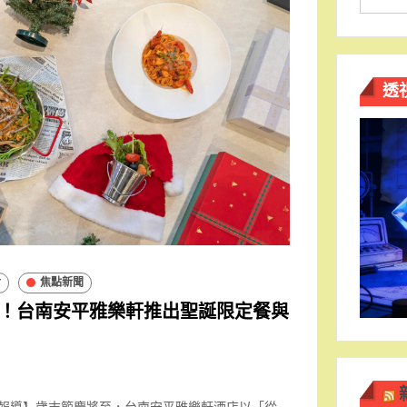
透
食
焦點新聞
！台南安平雅樂軒推出聖誕限定餐與
南報導】歲末節慶將至，台南安平雅樂軒酒店以「從