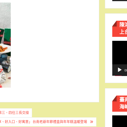
陳
上
視
訊
播
放
器
0
臺
海
第三、四任三長交接
視
享、好入口、好寓意」 台南老爺年節禮盒與年年糕溫暖登場
訊