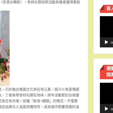
惠（含酒水暢飲），參與社群拍照活動有機會獲得餐飲
盲
）
視
訊
播
放
器
0
潮
開
視
畫，巧妙融合異國文化與在地元素，既以七魚宴傳遞
訊
魚、丁香魚等食材勾連在地味。跨年活動緊扣台南運
播
更具在地共鳴。這種「飲食+體驗」的模式，不僅豐
放
酒店品牌注入溫度與獨特性，成為城市節慶氛圍的溫
器
0