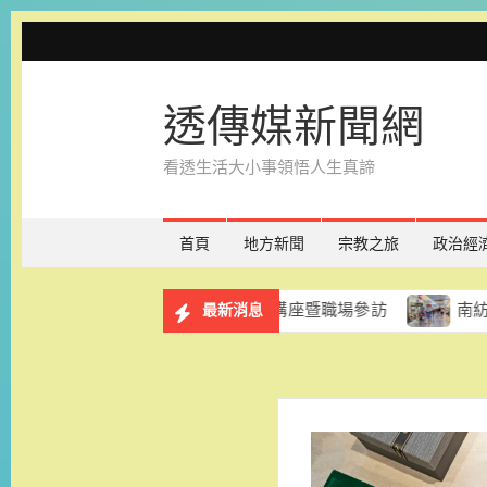
Skip
to
content
透傳媒新聞網
看透生活大小事領悟人生真諦
首頁
地方新聞
宗教之旅
政治經
服務計畫 8月29日辦理講座暨職場參訪
南紡購物中心「夏
最新消息