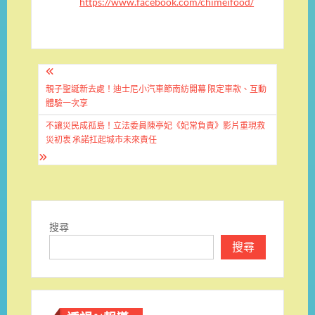
https://www.facebook.com/chimeifood/
文
章
親子聖誕新去處！迪士尼小汽車節南紡開幕 限定車款、互動
體驗一次享
導
不讓災民成孤島！立法委員陳亭妃《妃常負責》影片重現救
覽
災初衷 承諾扛起城市未來責任
搜尋
搜尋