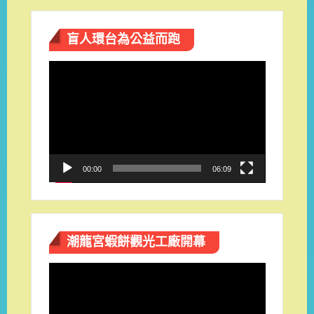
盲人環台​為公益而跑
視
訊
播
放
器
00:00
06:09
潮龍宮蝦餅觀光工廠開幕
視
訊
播