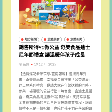
地方新聞
旅遊美食
焦點新聞
銷售所得5%做公益 奇美食品迪士
尼年節禮盒 讓溫暖伴孩子成長
廖 蓓慈
19 12 月, 2025
【透傳媒記者廖蓓慈/臺南報導】迎接馬年到
來，奇美食品攜手幸福基金會推出「公益送愛」
迪士尼系列禮盒，邀請大家在年節送禮的同時，
參與一場溫暖的公益行動。每售出一盒迪士尼禮
盒，奇美食品將提撥5%銷售所得，支持幸福基
金會長期推動的生活自理與技能培育課程，讓這
份禮不只是一份祝福，也陪伴孩子們在學習的路