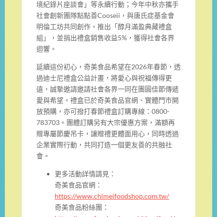
境紀錄片座談會」等永續行動；今年中秋亦攜手
社會創新團隊點點善Cooseii，與唐氏症基金會
明倫工坊共同創作，推出「醇月滿盈典藏禮盒
組」，並捐出禮盒銷售收益5%，獲得社會各界
迴響。
延續這份初心，奇美食品希望在2026年春節，透
過迪士尼禮盒公益計畫，將愛心與祝福傳得更
遠，誠摯邀請邀請社會各界一同在團圓佳節傳遞
愛與希望。禮盒已於奇美食品官網、實體門市開
放預購，亦可撥打春節禮盒訂購專線：0800-
783703。團體訂購另有大宗優惠方案，滿額再
贈專屬節慶吊卡，讓贈禮更體面用心，同時透過
企業實際行動，共同打造一個更友善的共融社
會。
更多活動詳情請見：
奇美食品官網：
https://www.chimeifoodshop.com.tw/
奇美食品粉絲團：