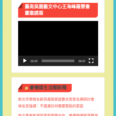
臺南吳園藝文中心王海峰羅慧書
畫邀請展
視
訊
播
放
器
00:00
06:07
睿傳媒生活類新聞
新北市舉辦全齡高風險家庭整合型安全網研討會
侯友宜強調：不遺漏任何需要幫助的家庭
新北秀泰影城與富邦悍將合作 推廣循環杯落實減