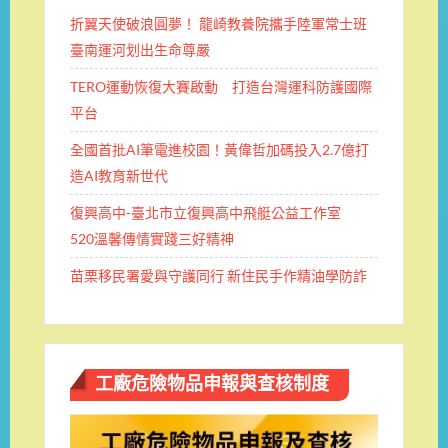
折翼天使破浪圓夢！ 龍崎教養院攜手陸軍常士班 ​
臺南運河划出生命尊嚴
TERO運動恢復大賽啟動 打造台灣運科防護國際
平台
全國首批AI筆電進校園！黃偉哲加碼投入2.7億打
造AI教育新世代
復興高中-臺北市立復興高中飛艇公益工作室
520溫馨傳情實踐三好精神
苗栗移民署愛與守護同行 新住民手作精油學防詐
工廠危險物品申報與查核制度