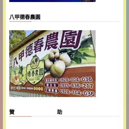
八甲德春農園
贊 助