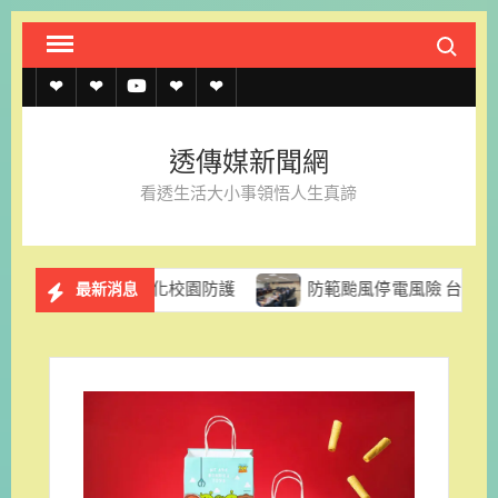
Skip
Search fo
to
content
透
透
透
聯
官
傳
傳
傳
絡
方
透傳媒新聞網
媒
媒
媒
我
LINE
看透生活大小事領悟人生真諦
規
線
youtube
們
約
上
篩強化校園防護
防範颱風停電風險 台電台南區處籲民眾及
最新消息
記
者
名
單