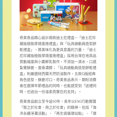
奇美食品精心設計兩款迪士尼禮盒—「迪士尼珍
藏版極致厚燒蛋捲禮盒」與「玩具總動員造型餅
乾禮盒」，將美味化為更具意義的力量。「迪士
尼珍藏版極致厚燒蛋捲禮盒」採用台灣在地高品
質動福蛋與小農鮮乳製作，不添加一滴水，口感
紮實酥脆，蛋香濃醇；「玩具總動員造型餅乾禮
盒」則嚴選紐西蘭天然奶油製作，五款Q版經典
角色造型，酥脆可口。奇美食品表示，期盼消費
者在選擇年節禮品的同時，也能感受到「送禮同
時，也送出一份溫柔而實在的支持」。
奇美食品創立至今逾50年，長年以ESG行動實踐
「取之於社會、用之於社會」的精神，包括「海
洋永續淨灘活動」、「再生袋循環站點」、「環