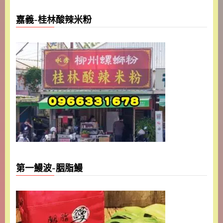
嘉義-桂林酸辣米粉
第一鰻波-胭脂鰻