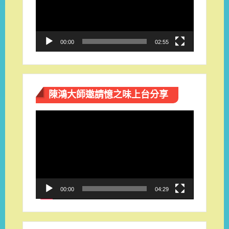
放
器
00:00
02:55
陳鴻大師邀請憶之味上台分享
視
訊
播
放
器
00:00
04:29