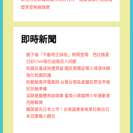
塑享受無痕娛樂
即時新聞
關子嶺「不動明王踩街」熱鬧登場 西拉雅夏
日好Chill吸引逾兩百人同歡
校園反毒成效遭質疑 國民黨團促導入唾液快篩
強化校園防護
防範颱風停電風險 台電台南區處籲民眾及早做
好防颱準備
深耕基層體育結碩果 臺南小將國際少年運動會
亮眼奪牌
獨家搶先日本上市！台南遠東香格里拉推出日
本冠軍職人麵包